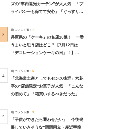
ズの“車内遮光カーテン”が大人気 「プ
ライバシーも保てて安心」「ぐっすり眠
れました」（2/2） | ライフ ねとらぼリ
サーチ：2ページ目
コメント数：
7
3
兵庫県の「ケーキ」の名店10選！ 一番
うまいと思う店はどこ？【7月12日は
「デコレーションケーキの日」！】
（2/4） | 兵庫県 ねとらぼリサーチ：2ペ
ージ目
コメント数：
5
4
「北海道土産としてもセンス抜群」六花
亭の“店舗限定”お菓子が人気 「こんな
の初めて」「箱買いするべきだった」
（1/2） | 北海道 ねとらぼリサーチ
コメント数：
3
5
「子供ができたら通わせたい」 今後発
展していきそうな“関関同立・産近甲龍