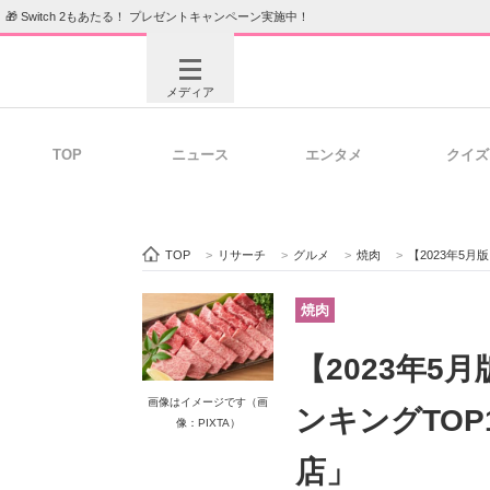
🎁 Switch 2もあたる！ プレゼントキャンペーン実施中！
メディア
TOP
ニュース
エンタメ
クイズ
注目記事を集めた総合ページ
ITの今
TOP
>
リサーチ
>
グルメ
>
焼肉
>
【2023年5
ビジネスと働き方のヒント
AI活用
焼肉
【2023年
ITエンジニア向け専門サイト
企業向けI
画像はイメージです（画
ンキングTOP
像：PIXTA）
店」