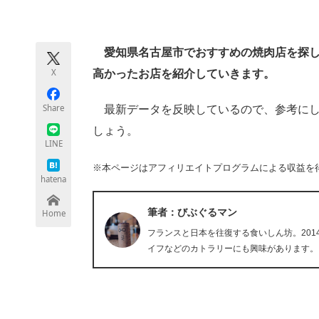
モノづくり技術者専門サイト
エレクトロ
愛知県名古屋市でおすすめの焼肉店を探して
X
高かったお店を紹介していきます。
ちょっと気になるネットの話題
Share
最新データを反映しているので、参考にし
しょう。
LINE
※本ページはアフィリエイトプログラムによる収益を
hatena
筆者：びぶぐるマン
Home
フランスと日本を往復する食いしん坊。20
イフなどのカトラリーにも興味があります。