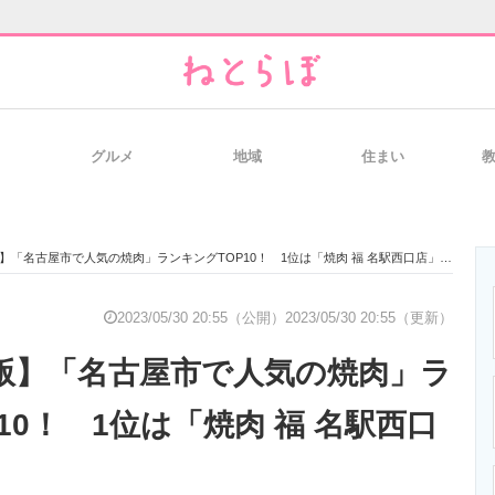
グルメ
地域
住まい
と未来を見通す
スマホと通信の最新トレンド
進化するPCとデ
月版】「名古屋市で人気の焼肉」ランキングTOP10！ 1位は「焼肉 福 名駅西口店」
のいまが分かる
企業ITのトレンドを詳説
経営リーダーの
2023/05/30 20:55（公開）
2023/05/30 20:55（更新）
5月版】「名古屋市で人気の焼肉」ラ
T製品の総合サイト
IT製品の技術・比較・事例
製造業のIT導入
10！ 1位は「焼肉 福 名駅西口