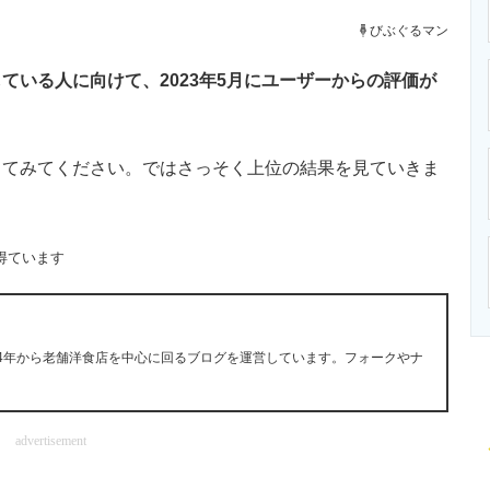
ニクス専門サイト
電子設計の基本と応用
エネルギーの専
びぶぐるマン
いる人に向けて、2023年5月にユーザーからの評価が
てみてください。ではさっそく上位の結果を見ていきま
得ています
14年から老舗洋食店を中心に回るブログを運営しています。フォークやナ
advertisement