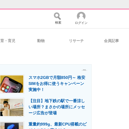
検索
ログイン
教育・育児
動物
リサーチ
会員記事
バイスの未来
好きが集まる 比べて選べる
- PR -
スマホ2GBで月額850円～ 格安
コミュニティ
マーケ×ITの今がよく分かる
SIMをお得に使うキャンペーン
実施中！
【注目】地下鉄の駅で一番涼し
・活用を支援
い場所？まさかの場所にメッセ
ージ広告が登場
重量約999g、最新CPU搭載のビ