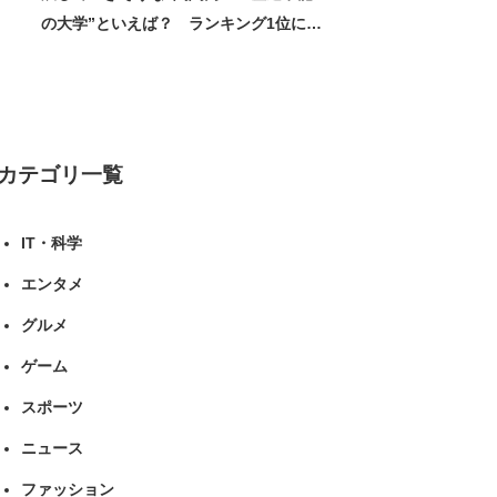
の大学”といえば？ ランキング1位に学
生の声「学問の街のように多様に学べ
る」「就職や進学の実績も高い」 | 大学
ねとらぼリサーチ
カテゴリ一覧
IT・科学
エンタメ
グルメ
ゲーム
スポーツ
ニュース
ファッション