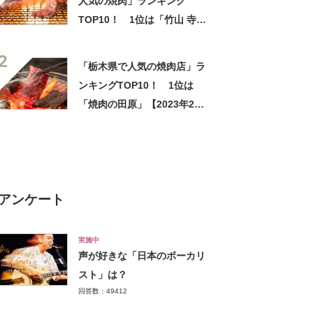
人気の焼肉」ランキング
TOP10！ 1位は「竹山 寺町
店」
2
「栃木県で人気の焼肉店」ラ
ンキングTOP10！ 1位は
「焼肉の田原」【2023年2月
版】
アンケート
実施中
声が好きな「日本のボーカリ
スト」は？
回答数：49412