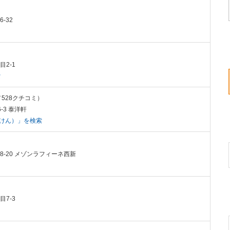
-32
）
目2-1
索
t／528クチコミ）
-3 泰洋軒
うけん）」を検索
目8-20 メゾンラフィーネ西新
目7-3