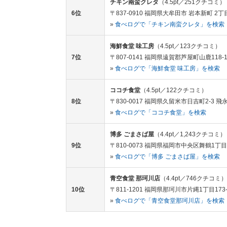
チキン南蛮クレタ
（4.5pt／251クチコミ）
6位
〒837-0910 福岡県大牟田市 岩本新町 2丁
»
食べログで「チキン南蛮クレタ」を検索
海鮮食堂 味工房
（4.5pt／123クチコミ）
7位
〒807-0141 福岡県遠賀郡芦屋町山鹿118-
»
食べログで「海鮮食堂 味工房」を検索
ココチ食堂
（4.5pt／122クチコミ）
8位
〒830-0017 福岡県久留米市日吉町2-3 飛永
»
食べログで「ココチ食堂」を検索
博多 ごまさば屋
（4.4pt／1,243クチコミ）
9位
〒810-0073 福岡県福岡市中央区舞鶴1丁目2
»
食べログで「博多 ごまさば屋」を検索
青空食堂 那珂川店
（4.4pt／746クチコミ）
10位
〒811-1201 福岡県那珂川市片縄1丁目173-
»
食べログで「青空食堂那珂川店」を検索