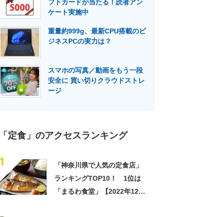
フトカードが当たる！読者アン
門メディア
建設×テクノロジーの最前線
ケート実施中
重量約999g、最新CPU搭載のビ
ジネスPCの実力は？
スマホの写真／動画をもう一段
安全に 買い切りクラウドストレ
ージ
「定食」のアクセスランキング
1
「神奈川県で人気の定食店」
ランキングTOP10！ 1位は
「まるわ食堂」【2022年12月
版】