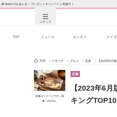
🎁 Switch 2もあたる！ プレゼントキャンペーン実施中！
メディア
TOP
ニュース
エンタメ
クイズ
注目記事を集めた総合ページ
ITの今
TOP
>
リサーチ
>
グルメ
>
定食
>
【2023年6
ビジネスと働き方のヒント
AI活用
定食
【2023年
ITエンジニア向け専門サイト
企業向けI
画像はイメージです（画
キングTOP1
像：PIXTA）