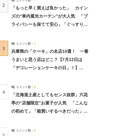
コメント数：
7
2
「もっと早く買えば良かった」 カイン
ズの“車内遮光カーテン”が大人気 「プ
ライバシーも保てて安心」「ぐっすり眠
れました」（2/2） | ライフ ねとらぼリ
サーチ：2ページ目
コメント数：
7
3
兵庫県の「ケーキ」の名店10選！ 一番
うまいと思う店はどこ？【7月12日は
「デコレーションケーキの日」！】
（2/4） | 兵庫県 ねとらぼリサーチ：2ペ
ージ目
コメント数：
5
4
「北海道土産としてもセンス抜群」六花
亭の“店舗限定”お菓子が人気 「こんな
の初めて」「箱買いするべきだった」
（1/2） | 北海道 ねとらぼリサーチ
コメント数：
4
5