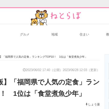
グルメ
地域
住まい
と未来を見通す
スマホと通信の最新トレンド
進化するPCとデ
月版】「福岡県で人気の定食」ランキングTOP10！ 1位は「食堂煮魚少年」
のいまが分かる
企業ITのトレンドを詳説
経営リーダーの
2023/06/02 17:40（公開）
2023/06/28 12:03（更新）
6月版】「福岡県で人気の定食」ラン
T製品の総合サイト
IT製品の技術・比較・事例
製造業のIT導入
0！ 1位は「食堂煮魚少年」
しょう湯