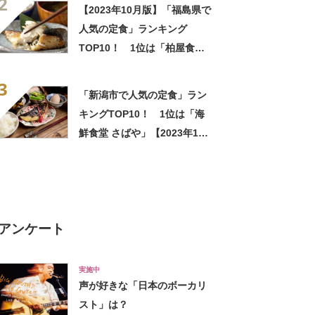
2
【2023年10月版】「福島県で
人気の定食」ランキング
TOP10！ 1位は「柏屋食
堂」
3
「新潟市で人気の定食」ラン
キングTOP10！ 1位は「海
鮮食堂 さばや」【2023年11
月版／Googleクチコミ調べ】
アンケート
実施中
声が好きな「日本のボーカリ
スト」は？