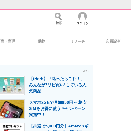
検索
ログイン
教育・育児
動物
リサーチ
会員記事
バイスの未来
好きが集まる 比べて選べる
- PR -
【iHerb】「迷ったらこれ！」
コミュニティ
マーケ×ITの今がよく分かる
みんなが"リピ買い"している人
気商品
スマホ2GBで月額850円～ 格安
・活用を支援
SIMをお得に使うキャンペーン
実施中！
【抽選で5,000円分】Amazonギ