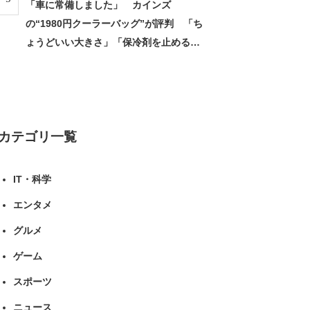
「車に常備しました」 カインズ
の“1980円クーラーバッグ”が評判 「ち
ょうどいい大きさ」「保冷剤を止めるベ
ルトが良い」（1/5） | ライフ ねとらぼ
リサーチ
カテゴリ一覧
IT・科学
エンタメ
グルメ
ゲーム
スポーツ
ニュース