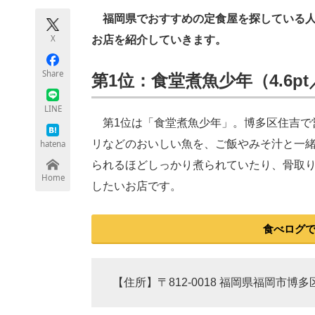
モノづくり技術者専門サイト
エレクトロ
福岡県でおすすめの定食屋を探している人に
X
お店を紹介していきます。
Share
第1位：食堂煮魚少年（4.6pt
ちょっと気になるネットの話題
LINE
第1位は「食堂煮魚少年」。博多区住吉で
リなどのおいしい魚を、ご飯やみそ汁と一
hatena
られるほどしっかり煮られていたり、骨取
Home
したいお店です。
食べログ
【住所】〒812-0018 福岡県福岡市博多