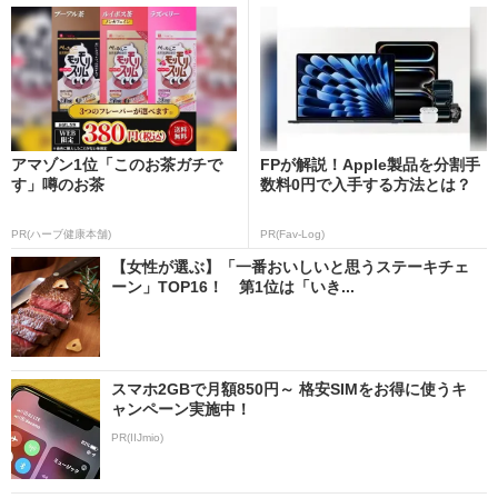
アマゾン1位「このお茶ガチで
FPが解説！Apple製品を分割手
す」噂のお茶
数料0円で入手する方法とは？
PR(ハーブ健康本舗)
PR(Fav-Log)
【女性が選ぶ】「一番おいしいと思うステーキチェ
ーン」TOP16！ 第1位は「いき...
スマホ2GBで月額850円～ 格安SIMをお得に使うキ
ャンペーン実施中！
PR(IIJmio)