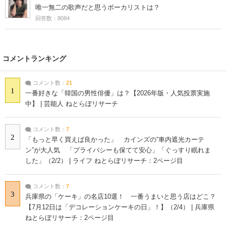
唯一無二の歌声だと思うボーカリストは？
回答数：8084
コメントランキング
コメント数：
21
1
一番好きな「韓国の男性俳優」は？【2026年版・人気投票実施
中】 | 芸能人 ねとらぼリサーチ
コメント数：
7
2
「もっと早く買えば良かった」 カインズの“車内遮光カーテ
ン”が大人気 「プライバシーも保てて安心」「ぐっすり眠れま
した」（2/2） | ライフ ねとらぼリサーチ：2ページ目
コメント数：
7
3
兵庫県の「ケーキ」の名店10選！ 一番うまいと思う店はどこ？
【7月12日は「デコレーションケーキの日」！】（2/4） | 兵庫県
ねとらぼリサーチ：2ページ目