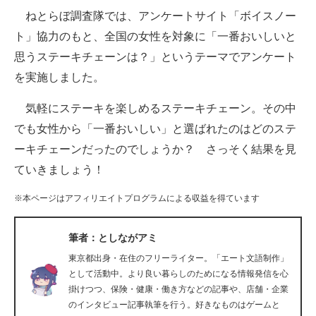
ねとらぼ調査隊では、アンケートサイト「ボイスノー
ITの今と未来を見通す
ト」協力のもと、全国の女性を対象に「一番おいしいと
思うステーキチェーンは？」というテーマでアンケート
スマホと通信の最新トレンド
を実施しました。
進化するPCとデバイスの未来
気軽にステーキを楽しめるステーキチェーン。その中
好きが集まる 比べて選べる
でも女性から「一番おいしい」と選ばれたのはどのステ
ーキチェーンだったのでしょうか？ さっそく結果を見
ビジネスと働き方のヒント
ていきましょう！
AI活用のいまが分かる
※本ページはアフィリエイトプログラムによる収益を得ています
企業ITのトレンドを詳説
筆者：としながアミ
経営リーダーのコミュニティ
東京都出身・在住のフリーライター。「エート文語制作」
マーケ×ITの今がよく分かる
として活動中。より良い暮らしのためになる情報発信を心
掛けつつ、保険・健康・働き方などの記事や、店舗・企業
ITエンジニア向け専門サイト
のインタビュー記事執筆を行う。好きなものはゲームと