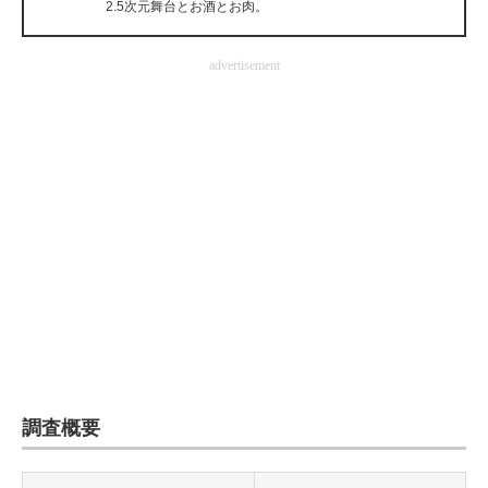
2.5次元舞台とお酒とお肉。
企業向けIT製品の総合サイト
advertisement
IT製品の技術・比較・事例
製造業のIT導入・活用を支援
モノづくり技術者専門サイト
エレクトロニクス専門サイト
電子設計の基本と応用
エネルギーの専門メディア
建設×テクノロジーの最前線
ちょっと気になるネットの話題
調査概要