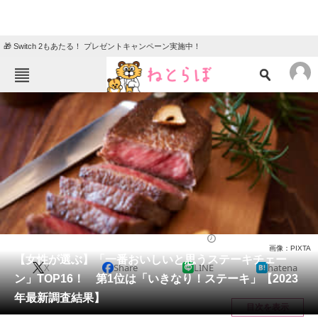
🎁 Switch 2もあたる！ プレゼントキャンペーン実施中！
ねとらぼメニュー
TOP
ニュース
エンタメ
クイズ
グルメ
地域
住まい
教育・育児
動物
リサーチ
チェーン店
2023/06/05 22:45（公開）
画像：PIXTA
会員記事
【女性が選ぶ】「一番おいしいと思うステーキチェー
X
Share
LINE
hatena
ン」TOP16！ 第1位は「いきなり！ステーキ」【2023
メディア
年最新調査結果】
目次を表示
注目記事を集めた総合ページ