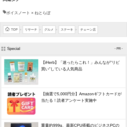
ボイスノート × ねとらぼ
TOP
リサーチ
グルメ
ステーキ
チェーン店
>
>
>
>
Special
- PR -
【iHerb】「迷ったらこれ！」みんなが"リピ
買い"している人気商品
【抽選で5,000円分】Amazonギフトカードが
当たる！読者アンケート実施中
重量約999g、最新CPU搭載のビジネスPCの