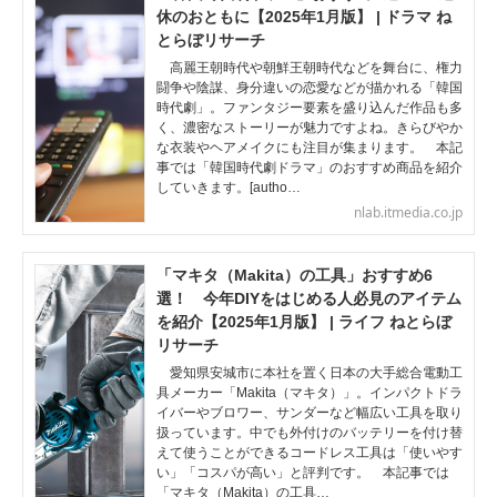
休のおともに【2025年1月版】 | ドラマ ね
とらぼリサーチ
高麗王朝時代や朝鮮王朝時代などを舞台に、権力
闘争や陰謀、身分違いの恋愛などが描かれる「韓国
時代劇」。ファンタジー要素を盛り込んだ作品も多
く、濃密なストーリーが魅力ですよね。きらびやか
な衣装やヘアメイクにも注目が集まります。 本記
事では「韓国時代劇ドラマ」のおすすめ商品を紹介
していきます。[autho…
nlab.itmedia.co.jp
「マキタ（Makita）の工具」おすすめ6
選！ 今年DIYをはじめる人必見のアイテム
を紹介【2025年1月版】 | ライフ ねとらぼ
リサーチ
愛知県安城市に本社を置く日本の大手総合電動工
具メーカー「Makita（マキタ）」。インパクトドラ
イバーやブロワー、サンダーなど幅広い工具を取り
扱っています。中でも外付けのバッテリーを付け替
えて使うことができるコードレス工具は「使いやす
い」「コスパが高い」と評判です。 本記事では
「マキタ（Makita）の工具…