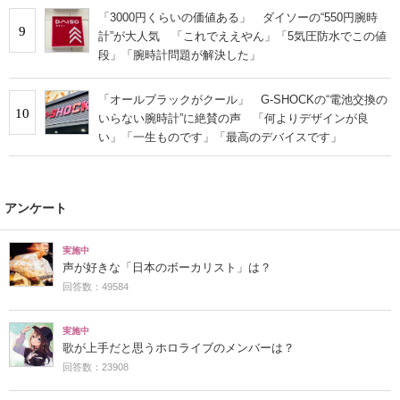
「3000円くらいの価値ある」 ダイソーの“550円腕時
9
計”が大人気 「これでええやん」「5気圧防水でこの値
段」「腕時計問題が解決した」
「オールブラックがクール」 G-SHOCKの“電池交換の
10
いらない腕時計”に絶賛の声 「何よりデザインが良
い」「一生ものです」「最高のデバイスです」
アンケート
実施中
声が好きな「日本のボーカリスト」は？
回答数：49584
実施中
歌が上手だと思うホロライブのメンバーは？
回答数：23908