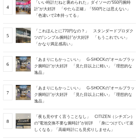
「いい時計だねと褒められた」ダイソーの“550円腕時
4
計”が大好評 「やたら正確」「550円とは思えない」
「色違いで2本持ってる」
「これほんとに770円なの？」 スタンダードプロダク
5
ツの“シンプル腕時計”が大好評 「もうこれでいい」
「かなり満足感高い」
「あまりにもかっこいい」 G-SHOCKの“オールブラッ
6
ク腕時計”が大好評 「見た目以上に軽い」「理想的な
逸品」
「あまりにもかっこいい」 G-SHOCKの“オールブラッ
7
ク腕時計”が大好評 「見た目以上に軽い」「理想的な
逸品」
「夜も見やすく言うことなし」 CITIZEN（シチズン）
8
の“電池交換不要な腕時計”が好評 「身につけていて楽
しくなる」「高級時計にも見劣りしません」