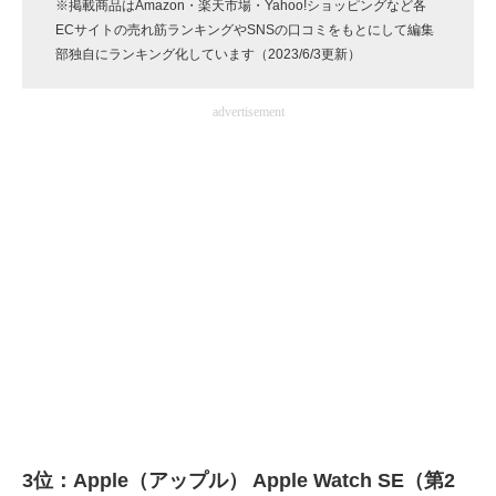
※掲載商品はAmazon・楽天市場・Yahoo!ショッピングなど各
企業向けIT製品の総合サイト
ECサイトの売れ筋ランキングやSNSの口コミをもとにして編集
部独自にランキング化しています（2023/6/3更新）
IT製品の技術・比較・事例
advertisement
製造業のIT導入・活用を支援
モノづくり技術者専門サイト
エレクトロニクス専門サイト
電子設計の基本と応用
エネルギーの専門メディア
建設×テクノロジーの最前線
ちょっと気になるネットの話題
3位：Apple（アップル） Apple Watch SE（第2