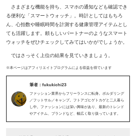
さまざまな機能を持ち、スマホの通知なども確認でき
ITの今と未来を見通す
る便利な「スマートウォッチ」。時計としてはもちろ
ん、心拍数や睡眠時間を計測する健康管理アイテムとし
スマホと通信の最新トレンド
ても活躍します。頼もしいパートナーのようなスマート
進化するPCとデバイスの未来
ウォッチをぜひチェックしてみてはいかがでしょうか。
好きが集まる 比べて選べる
ではさっそく上位の結果を見ていきましょう。
ビジネスと働き方のヒント
※本ページはアフィリエイトプログラムによる収益を得ています
AI活用のいまが分かる
筆者：fukukichi23
企業ITのトレンドを詳説
ファッション業界からフリーランスに転身。ボルダリング
／フットサル／キャンプ。フトアゴヒゲトカゲと二人暮ら
経営リーダーのコミュニティ
し中。ファッションには深い興味があり、最新のトレンド
やアイテム、ブランドなど、幅広く取り扱っています。
マーケ×ITの今がよく分かる
ITエンジニア向け専門サイト