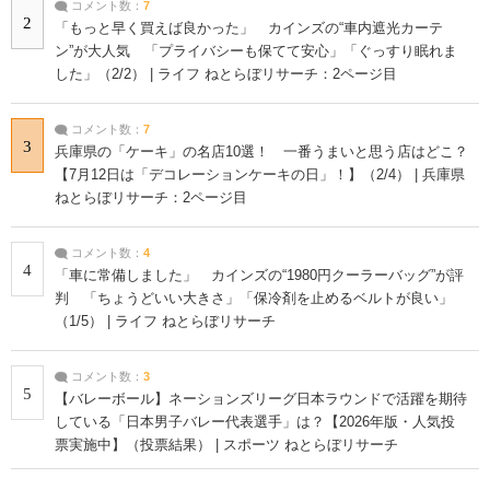
コメント数：
7
2
「もっと早く買えば良かった」 カインズの“車内遮光カーテ
ン”が大人気 「プライバシーも保てて安心」「ぐっすり眠れま
した」（2/2） | ライフ ねとらぼリサーチ：2ページ目
コメント数：
7
3
兵庫県の「ケーキ」の名店10選！ 一番うまいと思う店はどこ？
【7月12日は「デコレーションケーキの日」！】（2/4） | 兵庫県
ねとらぼリサーチ：2ページ目
コメント数：
4
4
「車に常備しました」 カインズの“1980円クーラーバッグ”が評
判 「ちょうどいい大きさ」「保冷剤を止めるベルトが良い」
（1/5） | ライフ ねとらぼリサーチ
コメント数：
3
5
【バレーボール】ネーションズリーグ日本ラウンドで活躍を期待
している「日本男子バレー代表選手」は？【2026年版・人気投
票実施中】（投票結果） | スポーツ ねとらぼリサーチ