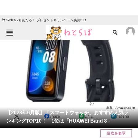
🎁 Switch 2もあたる！ プレゼントキャンペーン実施中！
ねとらぼメニュー
TOP
ニュース
エンタメ
クイズ
グルメ
地域
住まい
教育・育児
動物
リサーチ
腕時計
2023/06/07 19:15（公開）
出典：Amazon.co.jp
会員記事
【2023年6月版】「スマートウォッチ」おすすめ人気ラ
X
Share
LINE
hatena
ンキングTOP10！ 1位は「HUAWEI Band 8」
メディア
目次を表示
注目記事を集めた総合ページ