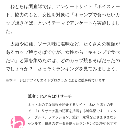
ねとらぼ調査隊では、アンケートサイト「ボイスノー
ITの今と未来を見通す
ト」協力のもと、女性を対象に「キャンプで食べたいカ
ップ焼きそば」というテーマでアンケートを実施しまし
スマホと通信の最新トレンド
た。
進化するPCとデバイスの未来
太麺や細麺、ソース味に塩味など、たくさんの種類が
好きが集まる 比べて選べる
あるカップ焼きそばですが、女性から「キャンプで食べ
たい」と票を集めたのは、どのカップ焼きそばだったの
ビジネスと働き方のヒント
でしょうか？ さっそくランキングを見てみましょう。
AI活用のいまが分かる
※本ページはアフィリエイトプログラムによる収益を得ています
企業ITのトレンドを詳説
筆者：ねとらぼリサーチ
経営リーダーのコミュニティ
ネット上の旬な情報を紹介するサイト「ねとらぼ」の中
マーケ×ITの今がよく分かる
で、主にリサーチ型の記事を担当する編集部です。エンタ
メ、グルメ、ファッション、旅行、家電などさまざまなジ
ITエンジニア向け専門サイト
ャンルで、最新のデータを使ったランキング記事やおすす