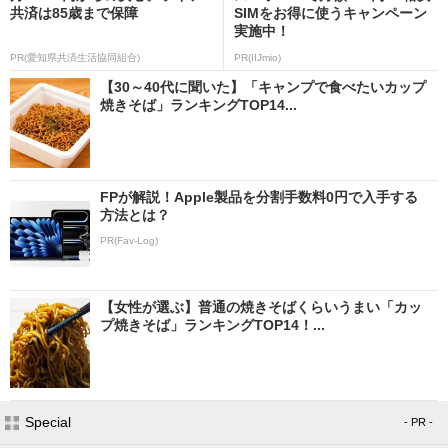
共済は85歳まで保障
SIMをお得に使うキャンペーン
実施中！
PR(愛知県共済生活協同組合)
PR(IIJmio)
【30～40代に聞いた】「キャンプで食べたいカップ
焼きそば」ランキングTOP14...
FPが解説！Apple製品を分割手数料0円で入手する
方法とは？
PR(Fav-Log)
【女性が選ぶ】普通の焼きそばくらいうまい「カッ
プ焼きそば」ランキングTOP14！...
Special
- PR -