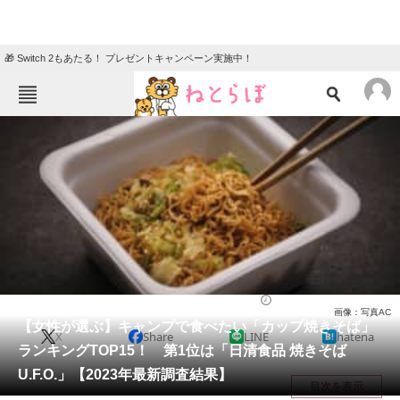
🎁 Switch 2もあたる！ プレゼントキャンペーン実施中！
ねとらぼメニュー
TOP
ニュース
エンタメ
クイズ
グルメ
地域
住まい
教育・育児
動物
リサーチ
グルメ
2023/06/17 21:35（公開）
画像：写真AC
会員記事
【女性が選ぶ】キャンプで食べたい「カップ焼きそば」
X
Share
LINE
hatena
ランキングTOP15！ 第1位は「日清食品 焼きそば
メディア
U.F.O.」【2023年最新調査結果】
目次を表示
注目記事を集めた総合ページ