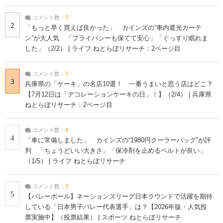
コメント数：
7
2
「もっと早く買えば良かった」 カインズの“車内遮光カーテ
ン”が大人気 「プライバシーも保てて安心」「ぐっすり眠れま
した」（2/2） | ライフ ねとらぼリサーチ：2ページ目
コメント数：
7
3
兵庫県の「ケーキ」の名店10選！ 一番うまいと思う店はどこ？
【7月12日は「デコレーションケーキの日」！】（2/4） | 兵庫県
ねとらぼリサーチ：2ページ目
コメント数：
4
4
「車に常備しました」 カインズの“1980円クーラーバッグ”が評
判 「ちょうどいい大きさ」「保冷剤を止めるベルトが良い」
（1/5） | ライフ ねとらぼリサーチ
コメント数：
3
5
【バレーボール】ネーションズリーグ日本ラウンドで活躍を期待
している「日本男子バレー代表選手」は？【2026年版・人気投
票実施中】（投票結果） | スポーツ ねとらぼリサーチ