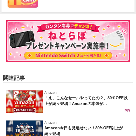
関連記事
Amazon
「え、こんなセールやってたの？」80％OFF以
上が続々登場！Amazonの本気が...
PR
Amazon
Amazon今日も見逃せない！80%OFF以上が
続々登場