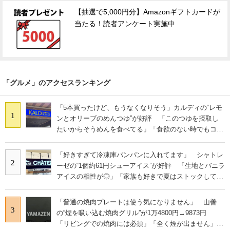
【抽選で5,000円分】Amazonギフトカードが
当たる！読者アンケート実施中
「グルメ」のアクセスランキング
「5本買ったけど、もうなくなりそう」カルディの“レモ
1
ンとオリーブのめんつゆ”が好評 「このつゆを摂取し
たいからそうめんを食べてる」「食欲のない時でもコレ
で食べられる」
「好きすぎて冷凍庫パンパンに入れてます」 シャトレ
2
ーゼの“1個約61円シューアイス”が好評 「生地とバニラ
アイスの相性が◎」「家族も好きで夏はストックして
る」
「普通の焼肉プレートは使う気になりません」 山善
3
の“煙を吸い込む焼肉グリル”が1万4800円→9873円
「リビングでの焼肉には必須」「全く煙が出ません」と