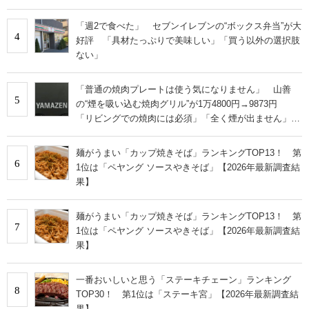
絶賛
「週2で食べた」 セブンイレブンの“ボックス弁当”が大
4
好評 「具材たっぷりで美味しい」「買う以外の選択肢
ない」
「普通の焼肉プレートは使う気になりません」 山善
5
の“煙を吸い込む焼肉グリル”が1万4800円→9873円
「リビングでの焼肉には必須」「全く煙が出ません」と
絶賛
麺がうまい「カップ焼きそば」ランキングTOP13！ 第
6
1位は「ペヤング ソースやきそば」【2026年最新調査結
果】
麺がうまい「カップ焼きそば」ランキングTOP13！ 第
7
1位は「ペヤング ソースやきそば」【2026年最新調査結
果】
一番おいしいと思う「ステーキチェーン」ランキング
8
TOP30！ 第1位は「ステーキ宮」【2026年最新調査結
果】