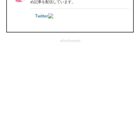
め記事を配信しています。
企業向けIT製品の総合サイト
Twitter
IT製品の技術・比較・事例
製造業のIT導入・活用を支援
advertisement
モノづくり技術者専門サイト
エレクトロニクス専門サイト
電子設計の基本と応用
エネルギーの専門メディア
建設×テクノロジーの最前線
ちょっと気になるネットの話題