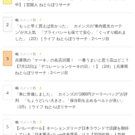
中】 | 芸能人 ねとらぼリサーチ
コメント数：
7
2
「もっと早く買えば良かった」 カインズの“車内遮光カーテ
ン”が大人気 「プライバシーも保てて安心」「ぐっすり眠れま
した」（2/2） | ライフ ねとらぼリサーチ：2ページ目
コメント数：
7
3
兵庫県の「ケーキ」の名店10選！ 一番うまいと思う店はどこ？
【7月12日は「デコレーションケーキの日」！】（2/4） | 兵庫県
ねとらぼリサーチ：2ページ目
コメント数：
4
4
「車に常備しました」 カインズの“1980円クーラーバッグ”が評
判 「ちょうどいい大きさ」「保冷剤を止めるベルトが良い」
（1/5） | ライフ ねとらぼリサーチ
コメント数：
3
5
【バレーボール】ネーションズリーグ日本ラウンドで活躍を期待
している「日本男子バレー代表選手」は？【2026年版・人気投