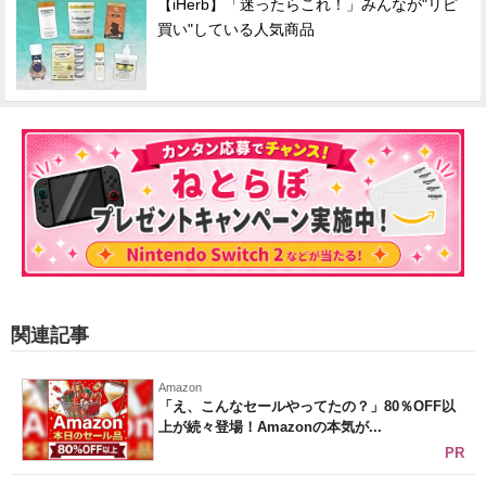
【iHerb】「迷ったらこれ！」みんなが"リピ
買い"している人気商品
関連記事
Amazon
「え、こんなセールやってたの？」80％OFF以
上が続々登場！Amazonの本気が...
PR