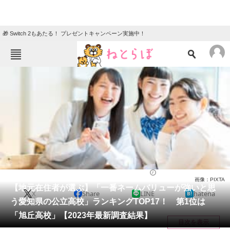
🎁 Switch 2もあたる！ プレゼントキャンペーン実施中！
ねとらぼメニュー
TOP
ニュース
エンタメ
クイズ
グルメ
地域
住まい
教育・育児
動物
リサーチ
高校
2023/06/13 08:30（公開）
画像：PIXTA
会員記事
【地元在住者が選ぶ】「一番ネームバリューが強いと思
X
Share
LINE
hatena
う愛知県の公立高校」ランキングTOP17！ 第1位は
メディア
「旭丘高校」【2023年最新調査結果】
目次を表示
注目記事を集めた総合ページ