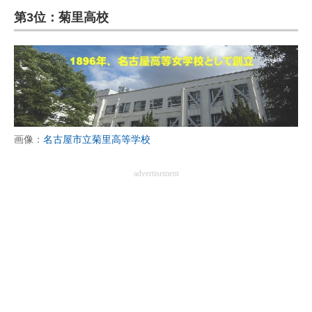
第3位：菊里高校
ITの今と未来を見通す
スマホと通信の最新トレンド
進化するPCとデバイスの未来
好きが集まる 比べて選べる
画像：
名古屋市立菊里高等学校
ビジネスと働き方のヒント
advertisement
AI活用のいまが分かる
企業ITのトレンドを詳説
経営リーダーのコミュニティ
マーケ×ITの今がよく分かる
ITエンジニア向け専門サイト