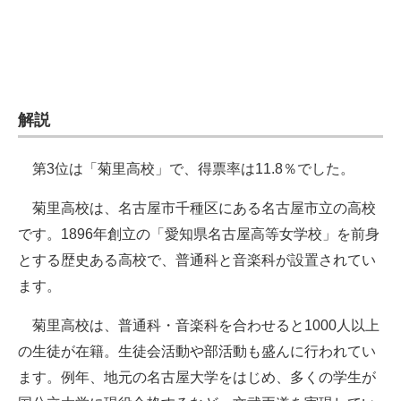
企業向けIT製品の総合サイト
IT製品の技術・比較・事例
製造業のIT導入・活用を支援
解説
モノづくり技術者専門サイト
第3位は「菊里高校」で、得票率は11.8％でした。
エレクトロニクス専門サイト
菊里高校は、名古屋市千種区にある名古屋市立の高校
電子設計の基本と応用
です。1896年創立の「愛知県名古屋高等女学校」を前身
エネルギーの専門メディア
とする歴史ある高校で、普通科と音楽科が設置されてい
ます。
建設×テクノロジーの最前線
菊里高校は、普通科・音楽科を合わせると1000人以上
ちょっと気になるネットの話題
の生徒が在籍。生徒会活動や部活動も盛んに行われてい
ます。例年、地元の名古屋大学をはじめ、多くの学生が