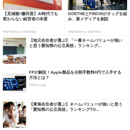
【見城徹×藤田晋】AI時代でも
GOETHEとFINCHIがタッグを組
変わらない経営者の本質
み、新メディアを創設
PR(FINCHI on GOETHE)
PR(FINCHI on GOETHE)
【地元在住者が選ぶ】「一番ネームバリューが強い
と思う愛知県の公立高校」ランキング...
FPが解説！Apple製品を分割手数料0円で入手する
方法とは？
PR(Fav-Log)
【東海在住者が選ぶ】ネームバリューが強いと思う
「愛知県の公立高校」ランキングTO...