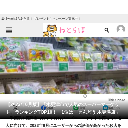
🎁 Switch 2もあたる！ プレゼントキャンペーン実施中！
ねとらぼメニュー
TOP
ニュース
エンタメ
クイズ
グルメ
地域
住まい
教育・育児
動物
リサーチ
スーパーマーケット
2023/06/18 10:15（公開）
画像：PIXTA
会員記事
【2023年6月版】「木更津市で人気のスーパーマーケッ
X
Share
LINE
hatena
ト」ランキングTOP10！ 1位は「せんどう 木更津店」
メディア
千葉県木更津市でおすすめのスーパーマーケットを探している
人に向けて、2023年6月にユーザーからの評価が高かったお店を
注目記事を集めた総合ページ