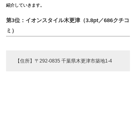
紹介していきます。
ITの今と未来を見通す
第3位：イオンスタイル木更津（3.8pt／686クチコ
スマホと通信の最新トレンド
ミ）
進化するPCとデバイスの未来
好きが集まる 比べて選べる
【住所】〒292-0835 千葉県木更津市築地1-4
ビジネスと働き方のヒント
AI活用のいまが分かる
企業ITのトレンドを詳説
経営リーダーのコミュニティ
マーケ×ITの今がよく分かる
ITエンジニア向け専門サイト