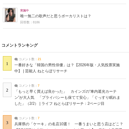
実施中
唯一無二の歌声だと思うボーカリストは？
回答数：8186
コメントランキング
コメント数：
21
1
一番好きな「韓国の男性俳優」は？【2026年版・人気投票実施
中】 | 芸能人 ねとらぼリサーチ
コメント数：
7
2
「もっと早く買えば良かった」 カインズの“車内遮光カーテ
ン”が大人気 「プライバシーも保てて安心」「ぐっすり眠れま
した」（2/2） | ライフ ねとらぼリサーチ：2ページ目
コメント数：
7
3
兵庫県の「ケーキ」の名店10選！ 一番うまいと思う店はどこ？