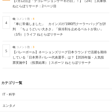
【7月12日は「デコレーションケーキの日」！】（2/4） | 兵庫県
ねとらぼリサーチ：2ページ目
コメント数：
4
4
「車に常備しました」 カインズの“1980円クーラーバッグ”が評
判 「ちょうどいい大きさ」「保冷剤を止めるベルトが良い」
（1/5） | ライフ ねとらぼリサーチ
コメント数：
3
5
【バレーボール】ネーションズリーグ日本ラウンドで活躍を期待
している「日本男子バレー代表選手」は？【2026年版・人気投
票実施中】（投票結果） | スポーツ ねとらぼリサーチ
カテゴリ一覧
IT・科学
エンタメ