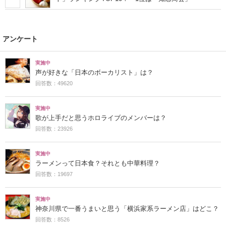
アンケート
実施中
声が好きな「日本のボーカリスト」は？
回答数：49620
実施中
歌が上手だと思うホロライブのメンバーは？
回答数：23926
実施中
ラーメンって日本食？それとも中華料理？
回答数：19697
実施中
神奈川県で一番うまいと思う「横浜家系ラーメン店」はどこ？
回答数：8526