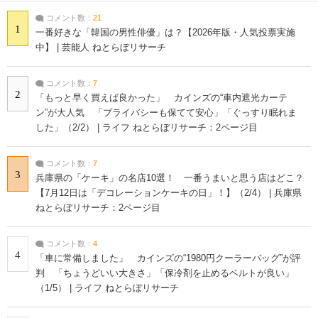
コメント数：
21
1
一番好きな「韓国の男性俳優」は？【2026年版・人気投票実施
中】 | 芸能人 ねとらぼリサーチ
コメント数：
7
2
「もっと早く買えば良かった」 カインズの“車内遮光カーテ
ン”が大人気 「プライバシーも保てて安心」「ぐっすり眠れま
した」（2/2） | ライフ ねとらぼリサーチ：2ページ目
コメント数：
7
3
兵庫県の「ケーキ」の名店10選！ 一番うまいと思う店はどこ？
【7月12日は「デコレーションケーキの日」！】（2/4） | 兵庫県
ねとらぼリサーチ：2ページ目
コメント数：
4
4
「車に常備しました」 カインズの“1980円クーラーバッグ”が評
判 「ちょうどいい大きさ」「保冷剤を止めるベルトが良い」
（1/5） | ライフ ねとらぼリサーチ