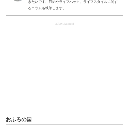
きたいです。節約やライフハック、ライフスタイルに関す
企業向けIT製品の総合サイト
るコラムも執筆します。
IT製品の技術・比較・事例
advertisement
製造業のIT導入・活用を支援
モノづくり技術者専門サイト
エレクトロニクス専門サイト
電子設計の基本と応用
エネルギーの専門メディア
建設×テクノロジーの最前線
ちょっと気になるネットの話題
おふろの国