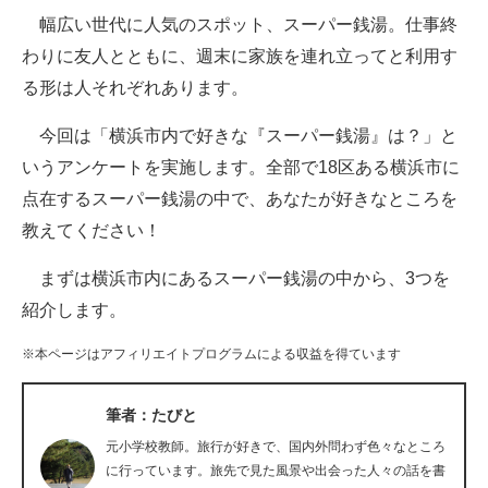
幅広い世代に人気のスポット、スーパー銭湯。仕事終
ITの今と未来を見通す
わりに友人とともに、週末に家族を連れ立ってと利用す
る形は人それぞれあります。
スマホと通信の最新トレンド
今回は「横浜市内で好きな『スーパー銭湯』は？」と
進化するPCとデバイスの未来
いうアンケートを実施します。全部で18区ある横浜市に
好きが集まる 比べて選べる
点在するスーパー銭湯の中で、あなたが好きなところを
教えてください！
ビジネスと働き方のヒント
まずは横浜市内にあるスーパー銭湯の中から、3つを
AI活用のいまが分かる
紹介します。
企業ITのトレンドを詳説
※本ページはアフィリエイトプログラムによる収益を得ています
経営リーダーのコミュニティ
筆者：たびと
マーケ×ITの今がよく分かる
元小学校教師。旅行が好きで、国内外問わず色々なところ
ITエンジニア向け専門サイト
に行っています。旅先で見た風景や出会った人々の話を書