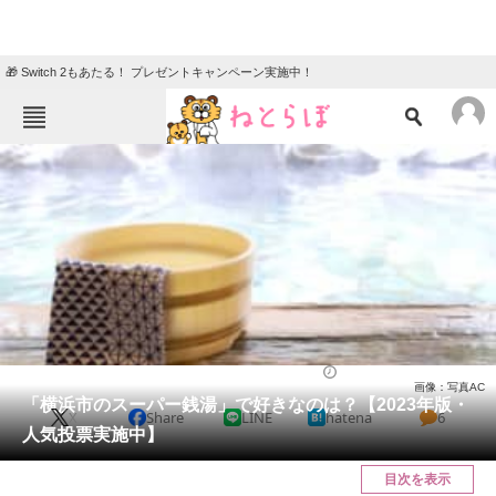
🎁 Switch 2もあたる！ プレゼントキャンペーン実施中！
ねとらぼメニュー
TOP
ニュース
エンタメ
クイズ
グルメ
地域
住まい
教育・育児
動物
リサーチ
スーパー銭湯・温泉施設
2023/06/17 16:25（公開）
画像：写真AC
会員記事
「横浜市のスーパー銭湯」で好きなのは？【2023年版・
X
Share
LINE
hatena
6
人気投票実施中】
メディア
目次を表示
注目記事を集めた総合ページ