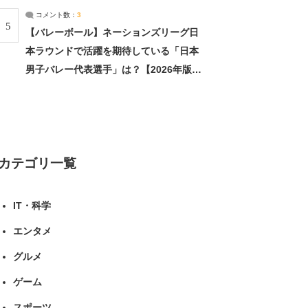
コメント数：
3
5
【バレーボール】ネーションズリーグ日
本ラウンドで活躍を期待している「日本
男子バレー代表選手」は？【2026年版・
人気投票実施中】（投票結果） | スポー
ツ ねとらぼリサーチ
カテゴリ一覧
IT・科学
エンタメ
グルメ
ゲーム
スポーツ