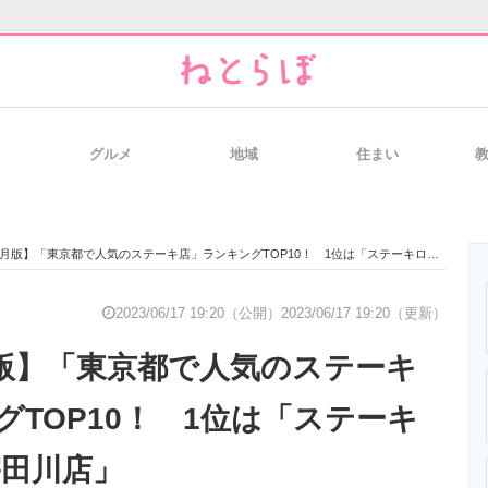
グルメ
地域
住まい
と未来を見通す
スマホと通信の最新トレンド
進化するPCとデ
6月版】「東京都で人気のステーキ店」ランキングTOP10！ 1位は「ステーキロッヂ 渋谷宇田川店」
のいまが分かる
企業ITのトレンドを詳説
経営リーダーの
2023/06/17 19:20（公開）
2023/06/17 19:20（更新）
6月版】「東京都で人気のステーキ
T製品の総合サイト
IT製品の技術・比較・事例
製造業のIT導入
グTOP10！ 1位は「ステーキ
宇田川店」