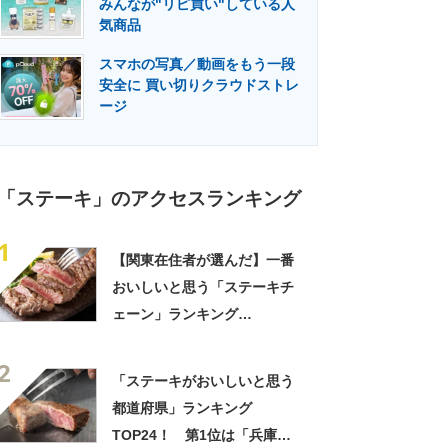
みんなが"リピ買い"している人
門メディア
建設×テクノロジーの最前線
気商品
スマホの写真／動画をもう一段
安全に 買い切りクラウドストレ
ージ
「ステーキ」のアクセスランキング
1
【関東在住者が選んだ】一番
おいしいと思う「ステーキチ
ェーン」ランキング
TOP16！ 第1位は「肉の万
2
世」【2023年最新調査結果】
「ステーキがおいしいと思う
都道府県」ランキング
TOP24！ 第1位は「兵庫