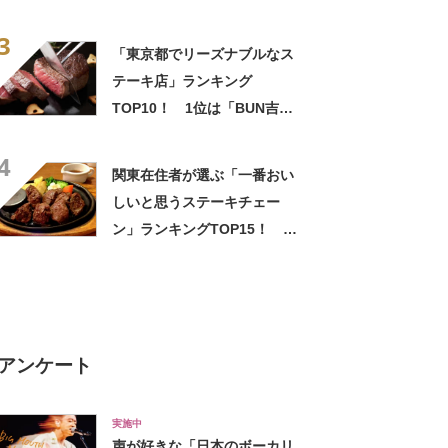
県」【2026年6月29日時点の
3
投票結果】
「東京都でリーズナブルなス
テーキ店」ランキング
TOP10！ 1位は「BUN吉」
【2023年2月版】
4
関東在住者が選ぶ「一番おい
しいと思うステーキチェー
ン」ランキングTOP15！ 第
1位は「ステーキ宮」【2月9
日は「肉の日」】
アンケート
実施中
声が好きな「日本のボーカリ