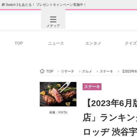
🎁 Switch 2もあたる！ プレゼントキャンペーン実施中！
メディア
TOP
ニュース
エンタメ
クイズ
注目記事を集めた総合ページ
ITの今
TOP
>
リサーチ
>
グルメ
>
ステーキ
>
【2023年
ビジネスと働き方のヒント
AI活用
ステーキ
【2023年
ITエンジニア向け専門サイト
企業向けI
画像：PIXTA
店」ランキン
ロッヂ 渋谷