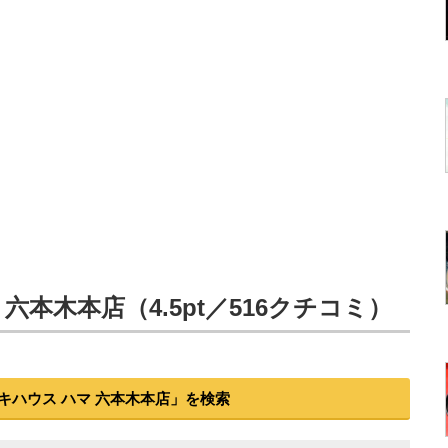
六本木本店（4.5pt／516クチコミ）
キハウス ハマ 六本木本店」を検索