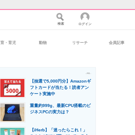
検索
ログイン
教育・育児
動物
リサーチ
会員記事
バイスの未来
好きが集まる 比べて選べる
- PR -
【抽選で5,000円分】Amazonギ
コミュニティ
マーケ×ITの今がよく分かる
フトカードが当たる！読者アン
ケート実施中
重量約999g、最新CPU搭載のビ
・活用を支援
ジネスPCの実力は？
【iHerb】「迷ったらこれ！」