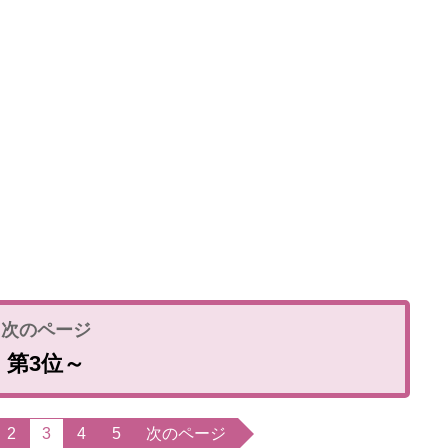
第3位～
2
3
4
5
次のページ