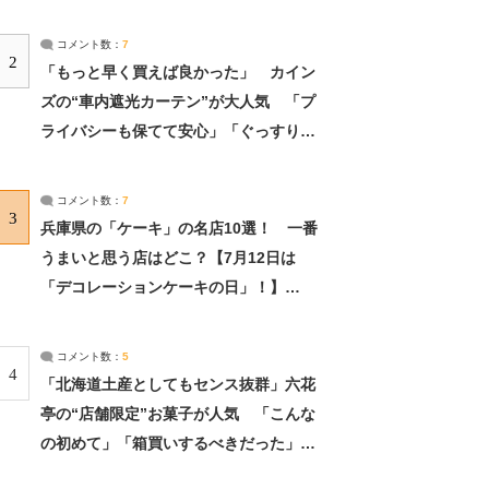
コメント数：
7
2
「もっと早く買えば良かった」 カイン
ズの“車内遮光カーテン”が大人気 「プ
ライバシーも保てて安心」「ぐっすり眠
れました」（2/2） | ライフ ねとらぼリ
サーチ：2ページ目
コメント数：
7
3
兵庫県の「ケーキ」の名店10選！ 一番
うまいと思う店はどこ？【7月12日は
「デコレーションケーキの日」！】
（2/4） | 兵庫県 ねとらぼリサーチ：2ペ
ージ目
コメント数：
5
4
「北海道土産としてもセンス抜群」六花
亭の“店舗限定”お菓子が人気 「こんな
の初めて」「箱買いするべきだった」
（1/2） | 北海道 ねとらぼリサーチ