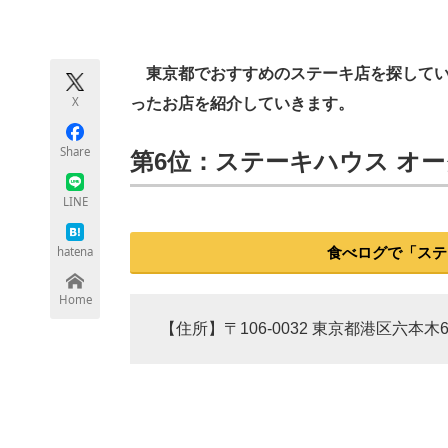
モノづくり技術者専門サイト
エレクトロ
東京都でおすすめのステーキ店を探している
X
ったお店を紹介していきます。
ちょっと気になるネットの話題
Share
第6位：ステーキハウス オーク
LINE
hatena
食べログで「ステ
Home
【住所】〒106-0032 東京都港区六本木6