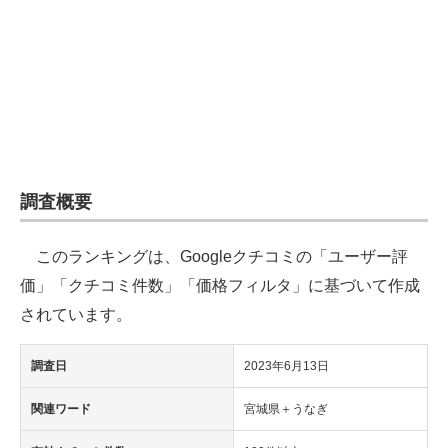
企業向けIT製品の総合サイト
IT製品の技術・比較・事例
製造業のIT導入・活用を支援
モノづくり技術者専門サイト
エレクトロニクス専門サイト
調査概要
電子設計の基本と応用
このランキングは、Googleクチコミの「ユーザー評
エネルギーの専門メディア
価」「クチコミ件数」「価格フィルタ」に基づいて作成
されています。
建設×テクノロジーの最前線
調査日
2023年6月13日
ちょっと気になるネットの話題
関連ワード
宮城県＋うなぎ