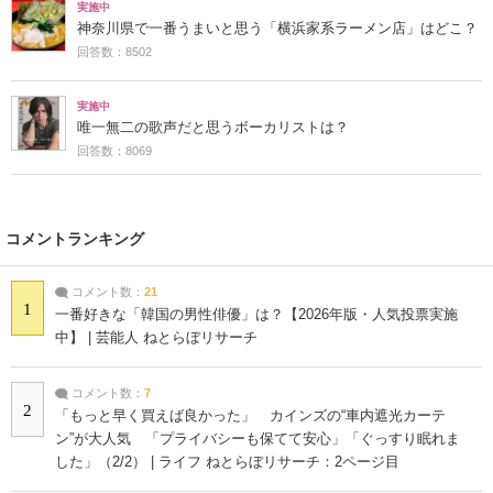
実施中
神奈川県で一番うまいと思う「横浜家系ラーメン店」はどこ？
回答数：8502
実施中
唯一無二の歌声だと思うボーカリストは？
回答数：8069
コメントランキング
コメント数：
21
1
一番好きな「韓国の男性俳優」は？【2026年版・人気投票実施
中】 | 芸能人 ねとらぼリサーチ
コメント数：
7
2
「もっと早く買えば良かった」 カインズの“車内遮光カーテ
ン”が大人気 「プライバシーも保てて安心」「ぐっすり眠れま
した」（2/2） | ライフ ねとらぼリサーチ：2ページ目