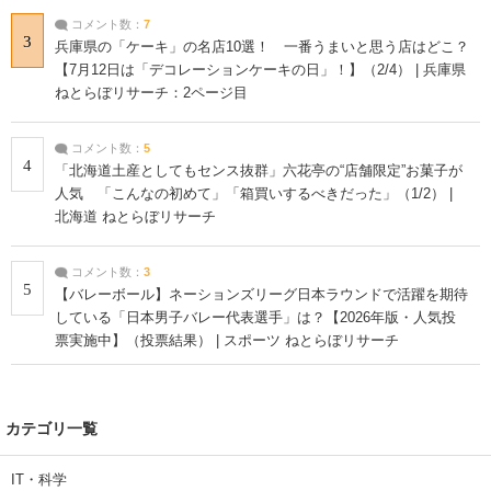
コメント数：
7
3
兵庫県の「ケーキ」の名店10選！ 一番うまいと思う店はどこ？
【7月12日は「デコレーションケーキの日」！】（2/4） | 兵庫県
ねとらぼリサーチ：2ページ目
コメント数：
5
4
「北海道土産としてもセンス抜群」六花亭の“店舗限定”お菓子が
人気 「こんなの初めて」「箱買いするべきだった」（1/2） |
北海道 ねとらぼリサーチ
コメント数：
3
5
【バレーボール】ネーションズリーグ日本ラウンドで活躍を期待
している「日本男子バレー代表選手」は？【2026年版・人気投
票実施中】（投票結果） | スポーツ ねとらぼリサーチ
カテゴリ一覧
IT・科学