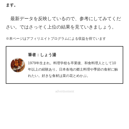
ます。
ITの今と未来を見通す
最新データを反映しているので、参考にしてみてくだ
スマホと通信の最新トレンド
さい。ではさっそく上位の結果を見ていきましょう。
進化するPCとデバイスの未来
※本ページはアフィリエイトプログラムによる収益を得ています
好きが集まる 比べて選べる
筆者：しょう湯
ビジネスと働き方のヒント
1979年生まれ。料理学校を卒業後、和食料理人として10
年以上の経験あり。日本各地の郷土料理や季節の食材に触
AI活用のいまが分かる
れたい。好きな食材は菜の花とめかぶ。
企業ITのトレンドを詳説
advertisement
経営リーダーのコミュニティ
マーケ×ITの今がよく分かる
ITエンジニア向け専門サイト