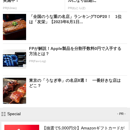
実施中！
ルになり話題に
PR(IIJmio)
PR(ねとらぼ)
「全国のうな重の名店」ランキングTOP20！ 1位
は「友栄」【2023年6月1日...
FPが解説！Apple製品を分割手数料0円で入手する
方法とは？
PR(Fav-Log)
東京の「うなぎ串」の名店8選！ 一番好きな店は
どこ？
Special
- PR -
【抽選で5,000円分】Amazonギフトカードが