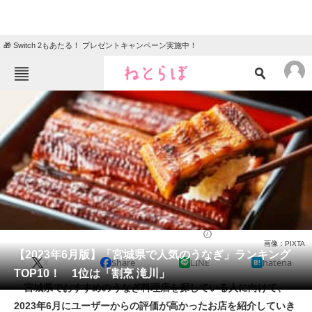
🎁 Switch 2もあたる！ プレゼントキャンペーン実施中！
ねとらぼメニュー
TOP
ニュース
エンタメ
クイズ
グルメ
地域
住まい
教育・育児
動物
リサーチ
うなぎ
2023/06/17 18:20（公開）
画像：PIXTA
会員記事
【2023年6月版】「宮城県で人気のうなぎ」ランキング
X
Share
LINE
hatena
TOP10！ 1位は「割烹 滝川」
メディア
宮城県でおすすめのうなぎ料理店を探している人に向けて、
2023年6月にユーザーからの評価が高かったお店を紹介していき
注目記事を集めた総合ページ