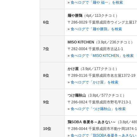
»
食べログで「麺や 福一」を検索
麺や勝鶏
（4pt／113クチコミ）
6位
〒286-0029 千葉県成田市ウイング土屋17
»
食べログで「麺や勝鶏」を検索
MISO KITCHEN
（3.9pt／236クチコミ）
7位
〒282-0004 千葉県成田市古込1-1
»
食べログで「MISO KITCHEN」を検索
かけ屋
（3.9pt／177クチコミ）
8位
〒289-0116 千葉県成田市名古屋1372-19
»
食べログで「かけ屋」を検索
つけ麺秋山
（3.8pt／577クチコミ）
9位
〒286-0824 千葉県成田市野毛平213-1
»
食べログで「つけ麺秋山」を検索
鶏SOBA 春夏冬～あきない～
（3.8pt／
10位
〒286-0044 千葉県成田市不動ケ岡1874-1
»
食べログで「鶏SOBA 春夏冬～あきな