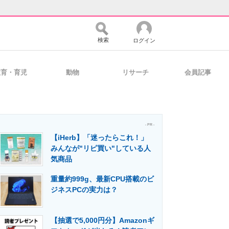
検索
ログイン
教育・育児
動物
リサーチ
会員記事
バイスの未来
好きが集まる 比べて選べる
- PR -
【iHerb】「迷ったらこれ！」
コミュニティ
マーケ×ITの今がよく分かる
みんなが"リピ買い"している人
気商品
重量約999g、最新CPU搭載のビ
・活用を支援
ジネスPCの実力は？
【抽選で5,000円分】Amazonギ