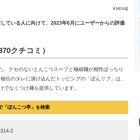
ニクス専門サイト
電子設計の基本と応用
エネルギーの専
MEN蔵
ている人に向けて、2023年6月にユーザーからの評価
370クチコミ）
た。クセのないとんこつスープと極細麺が相性ばっちり
。秘伝のタレに漬け込んだトッピングの「ぽんリブ」は、
だけでなくつけ麺も提供しています。
で「ぽんこつ亭」を検索
14-2