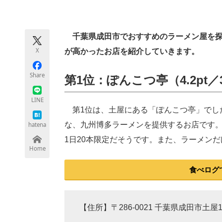
モノづくり技術者専門サイト
エレクトロ
千葉県成田市でおすすめのラーメン屋を探し
X
が高かったお店を紹介していきます。
ちょっと気になるネットの話題
Share
第1位：ぽんこつ亭（4.2pt／
LINE
第1位は、土屋にある「ぽんこつ亭」でし
な、九州博多ラーメンを提供するお店です
hatena
1日20本限定だそうです。また、ラーメン
Home
食べログ
【住所】〒286-0021 千葉県成田市土屋13