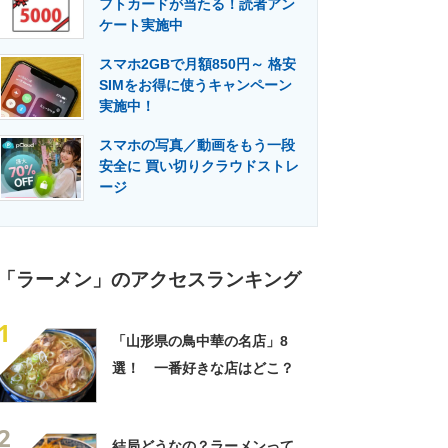
フトカードが当たる！読者アン
門メディア
建設×テクノロジーの最前線
ケート実施中
スマホ2GBで月額850円～ 格安
SIMをお得に使うキャンペーン
実施中！
スマホの写真／動画をもう一段
安全に 買い切りクラウドストレ
ージ
「ラーメン」のアクセスランキング
1
「山形県の鳥中華の名店」8
選！ 一番好きな店はどこ？
2
結局どうなの？ラーメンって