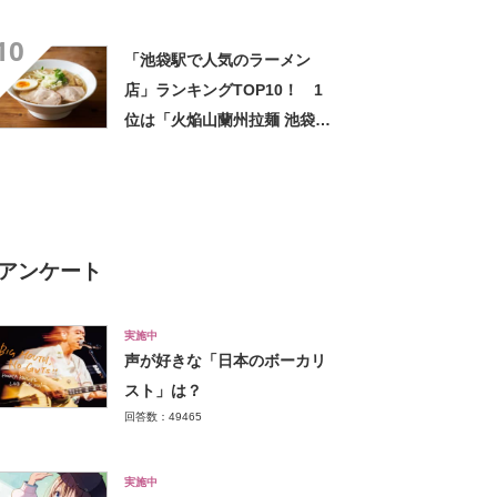
べログ ラーメン 百名店
10
2022】
「池袋駅で人気のラーメン
店」ランキングTOP10！ 1
位は「火焔山蘭州拉麺 池袋
店」【2022年12月版】
アンケート
実施中
声が好きな「日本のボーカリ
スト」は？
回答数：49465
実施中