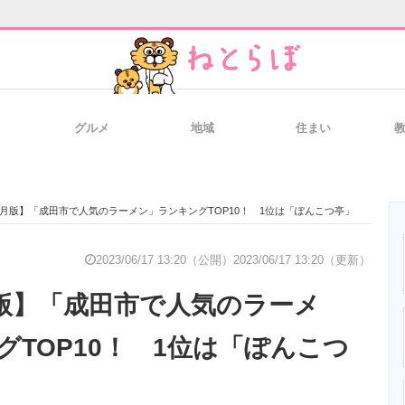
グルメ
地域
住まい
と未来を見通す
スマホと通信の最新トレンド
進化するPCとデ
年6月版】「成田市で人気のラーメン」ランキングTOP10！ 1位は「ぽんこつ亭」
のいまが分かる
企業ITのトレンドを詳説
経営リーダーの
2023/06/17 13:20（公開）
2023/06/17 13:20（更新）
月版】「成田市で人気のラーメ
T製品の総合サイト
IT製品の技術・比較・事例
製造業のIT導入
グTOP10！ 1位は「ぽんこつ