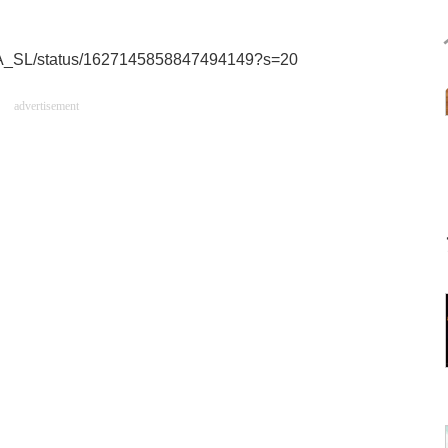
7GA_SL/status/1627145858847494149?s=20
advertisement