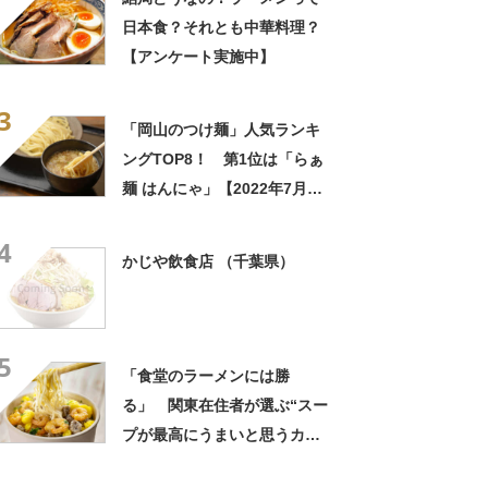
日本食？それとも中華料理？
【アンケート実施中】
3
「岡山のつけ麺」人気ランキ
ングTOP8！ 第1位は「らぁ
麺 はんにゃ」【2022年7月28
日時点の評価／ラーメンデー
4
タベース】
かじや飲食店 （千葉県）
5
「食堂のラーメンには勝
る」 関東在住者が選ぶ“スー
プが最高にうまいと思うカッ
プ麺”ランキング上位に「ホッ