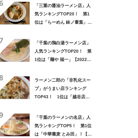
6
とする安心感があります」
「三重の醤油ラーメン店」人
「濃厚過ぎず美味」の声
気ランキングTOP20！ 第1
位は「らーめん 鉢ノ葦葉」
【2023年11月27日時点の評価
7
／ラーメンデータベース】
「千葉の鶏白湯ラーメン店」
人気ランキングTOP20！ 第
1位は「麺や 福一」【2022年
10月27日時点の評価／ラーメ
8
ンデータベース】
ラーメン二郎の「非乳化スー
プ」がうまい店ランキング
TOP43！ 1位は「越谷店」
【2022年最新調査結果】
9
「千葉のラーメンの名店」人
気ランキングTOP5！ 第1位
は「中華蕎麦 とみ田」！【食