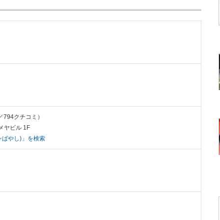
t／794クチコミ）
メヤビル 1F
メンばやし)」を検索