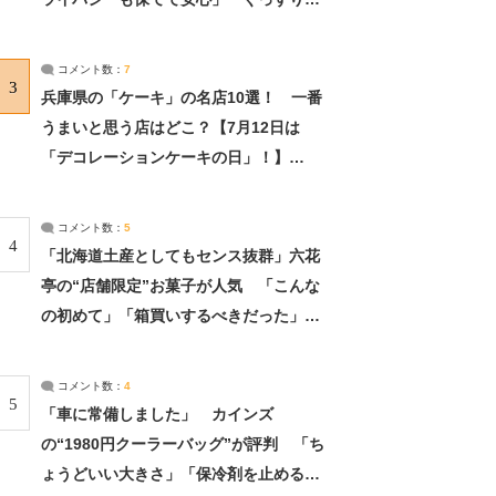
れました」（2/2） | ライフ ねとらぼリ
サーチ：2ページ目
コメント数：
7
3
兵庫県の「ケーキ」の名店10選！ 一番
うまいと思う店はどこ？【7月12日は
「デコレーションケーキの日」！】
（2/4） | 兵庫県 ねとらぼリサーチ：2ペ
ージ目
コメント数：
5
4
「北海道土産としてもセンス抜群」六花
亭の“店舗限定”お菓子が人気 「こんな
の初めて」「箱買いするべきだった」
（1/2） | 北海道 ねとらぼリサーチ
コメント数：
4
5
「車に常備しました」 カインズ
の“1980円クーラーバッグ”が評判 「ち
ょうどいい大きさ」「保冷剤を止めるベ