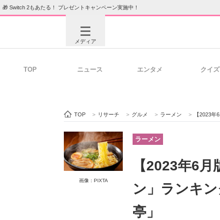
🎁 Switch 2もあたる！ プレゼントキャンペーン実施中！
メディア
TOP
ニュース
エンタメ
クイズ
注目記事を集めた総合ページ
ITの今
TOP
>
リサーチ
>
グルメ
>
ラーメン
>
【2023
ビジネスと働き方のヒント
AI活用
ラーメン
【2023年6
ITエンジニア向け専門サイト
企業向けI
画像：PIXTA
ン」ランキン
亭」