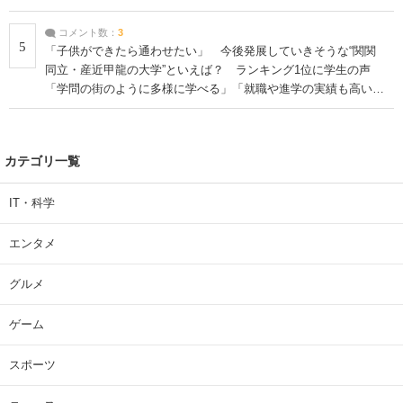
コメント数：
3
5
「子供ができたら通わせたい」 今後発展していきそうな“関関
同立・産近甲龍の大学”といえば？ ランキング1位に学生の声
「学問の街のように多様に学べる」「就職や進学の実績も高い」
| 大学 ねとらぼリサーチ
カテゴリ一覧
IT・科学
エンタメ
グルメ
ゲーム
スポーツ