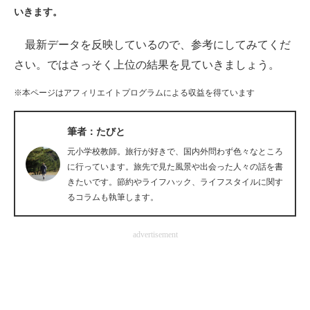
いきます。
ITの今と未来を見通す
最新データを反映しているので、参考にしてみてくだ
スマホと通信の最新トレンド
さい。ではさっそく上位の結果を見ていきましょう。
進化するPCとデバイスの未来
※本ページはアフィリエイトプログラムによる収益を得ています
好きが集まる 比べて選べる
筆者：たびと
ビジネスと働き方のヒント
元小学校教師。旅行が好きで、国内外問わず色々なところ
に行っています。旅先で見た風景や出会った人々の話を書
AI活用のいまが分かる
きたいです。節約やライフハック、ライフスタイルに関す
るコラムも執筆します。
企業ITのトレンドを詳説
advertisement
経営リーダーのコミュニティ
マーケ×ITの今がよく分かる
ITエンジニア向け専門サイト