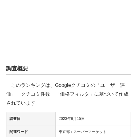
企業向けIT製品の総合サイト
IT製品の技術・比較・事例
製造業のIT導入・活用を支援
モノづくり技術者専門サイト
エレクトロニクス専門サイト
調査概要
電子設計の基本と応用
このランキングは、Googleクチコミの「ユーザー評
エネルギーの専門メディア
価」「クチコミ件数」「価格フィルタ」に基づいて作成
建設×テクノロジーの最前線
されています。
ちょっと気になるネットの話題
調査日
2023年6月15日
関連ワード
東京都＋スーパーマーケット