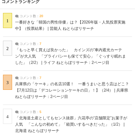
コメントランキング
コメント数：
20
1
一番好きな「韓国の男性俳優」は？【2026年版・人気投票実施
中】（投票結果） | 芸能人 ねとらぼリサーチ
コメント数：
7
2
「もっと早く買えば良かった」 カインズの“車内遮光カーテ
ン”が大人気 「プライバシーも保てて安心」「ぐっすり眠れま
した」（2/2） | ライフ ねとらぼリサーチ：2ページ目
コメント数：
7
3
兵庫県の「ケーキ」の名店10選！ 一番うまいと思う店はどこ？
【7月12日は「デコレーションケーキの日」！】（2/4） | 兵庫県
ねとらぼリサーチ：2ページ目
コメント数：
5
4
「北海道土産としてもセンス抜群」六花亭の“店舗限定”お菓子が
人気 「こんなの初めて」「箱買いするべきだった」（1/2） |
北海道 ねとらぼリサーチ