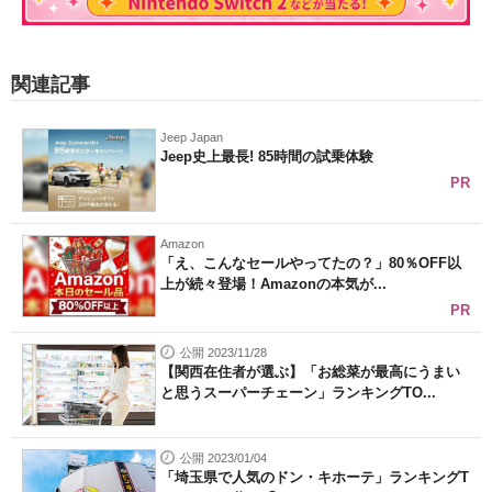
関連記事
Jeep Japan
Jeep史上最長! 85時間の試乗体験
PR
Amazon
「え、こんなセールやってたの？」80％OFF以
上が続々登場！Amazonの本気が...
PR
公開 2023/11/28
【関西在住者が選ぶ】「お総菜が最高にうまい
と思うスーパーチェーン」ランキングTO...
公開 2023/01/04
「埼玉県で人気のドン・キホーテ」ランキングT