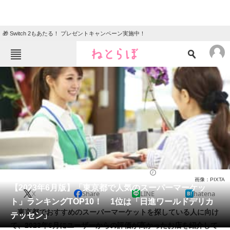
🎁 Switch 2もあたる！ プレゼントキャンペーン実施中！
ねとらぼメニュー
TOP
ニュース
エンタメ
クイズ
グルメ
地域
住まい
教育・育児
動物
リサーチ
スーパーマーケット
2023/06/15 18:45（公開）
画像：PIXTA
会員記事
【2023年6月版】「東京都で人気のスーパーマーケッ
X
Share
LINE
hatena
ト」ランキングTOP10！ 1位は「日進ワールドデリカ
メディア
東京都でおすすめのスーパーマーケットを探している人に向け
テッセン」
て、2023年6月にユーザーからの評価が高かったお店を紹介して
注目記事を集めた総合ページ