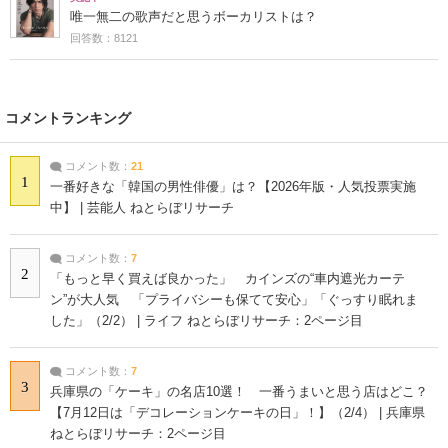
唯一無二の歌声だと思うボーカリストは？
回答数：8121
コメントランキング
コメント数：
21
1
一番好きな「韓国の男性俳優」は？【2026年版・人気投票実施
中】 | 芸能人 ねとらぼリサーチ
コメント数：
7
2
「もっと早く買えば良かった」 カインズの“車内遮光カーテ
ン”が大人気 「プライバシーも保てて安心」「ぐっすり眠れま
した」（2/2） | ライフ ねとらぼリサーチ：2ページ目
コメント数：
7
3
兵庫県の「ケーキ」の名店10選！ 一番うまいと思う店はどこ？
【7月12日は「デコレーションケーキの日」！】（2/4） | 兵庫県
ねとらぼリサーチ：2ページ目