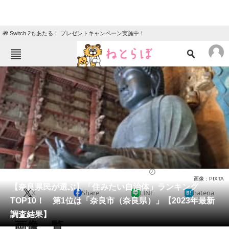
🎁 Switch 2もあたる！ プレゼントキャンペーン実施中！
ねとらぼメニュー
TOP
ニュース
エンタメ
クイズ
グルメ
地域
住まい
教育・育児
動物
リサーチ
住まい
2023/06/25 08:10（公開）
画像：PIXTA
会員記事
【奈良県民が選ぶ】「住みたい自治体」ランキング
X
Share
LINE
hatena
TOP10！ 第1位は「奈良市（奈良県）」【2023年最新
メディア
調査結果】
画像一覧
注目記事を集めた総合ページ