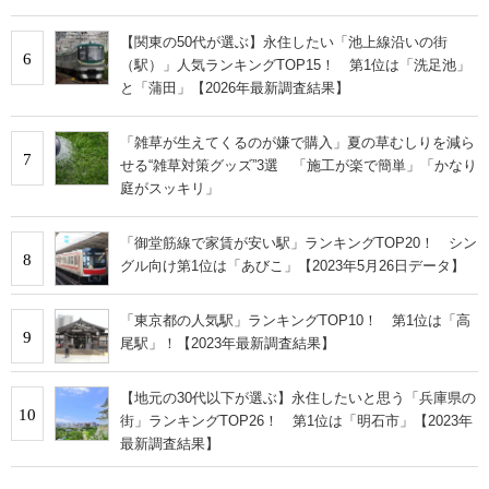
【関東の50代が選ぶ】永住したい「池上線沿いの街
6
（駅）」人気ランキングTOP15！ 第1位は「洗足池」
と「蒲田」【2026年最新調査結果】
「雑草が生えてくるのが嫌で購入」夏の草むしりを減ら
7
せる“雑草対策グッズ”3選 「施工が楽で簡単」「かなり
庭がスッキリ」
「御堂筋線で家賃が安い駅」ランキングTOP20！ シン
8
グル向け第1位は「あびこ」【2023年5月26日データ】
「東京都の人気駅」ランキングTOP10！ 第1位は「高
9
尾駅」！【2023年最新調査結果】
【地元の30代以下が選ぶ】永住したいと思う「兵庫県の
10
街」ランキングTOP26！ 第1位は「明石市」【2023年
最新調査結果】