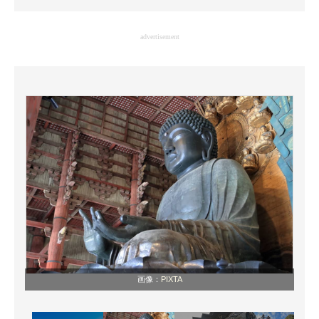
企業向けIT製品の総合サイト
advertisement
IT製品の技術・比較・事例
製造業のIT導入・活用を支援
モノづくり技術者専門サイト
エレクトロニクス専門サイト
電子設計の基本と応用
エネルギーの専門メディア
建設×テクノロジーの最前線
ちょっと気になるネットの話題
画像：
PIXTA