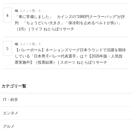
コメント数：
4
4
「車に常備しました」 カインズの“1980円クーラーバッグ”が評
判 「ちょうどいい大きさ」「保冷剤を止めるベルトが良い」
（1/5） | ライフ ねとらぼリサーチ
コメント数：
3
5
【バレーボール】ネーションズリーグ日本ラウンドで活躍を期待
している「日本男子バレー代表選手」は？【2026年版・人気投
票実施中】（投票結果） | スポーツ ねとらぼリサーチ
カテゴリ一覧
IT・科学
エンタメ
グルメ