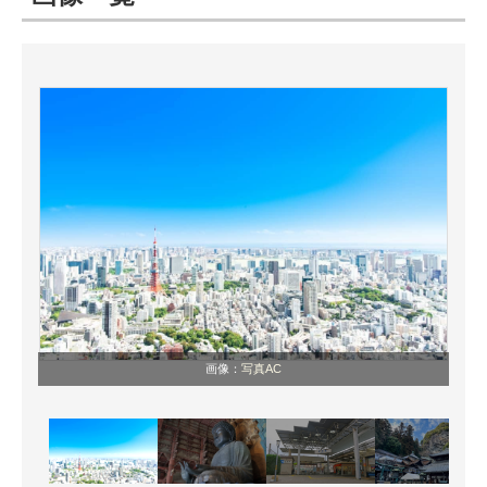
ITの今と未来を見通す
スマホと通信の最新トレンド
進化するPCとデバイスの未来
好きが集まる 比べて選べる
ビジネスと働き方のヒント
AI活用のいまが分かる
企業ITのトレンドを詳説
画像：
写真AC
経営リーダーのコミュニティ
マーケ×ITの今がよく分かる
ITエンジニア向け専門サイト