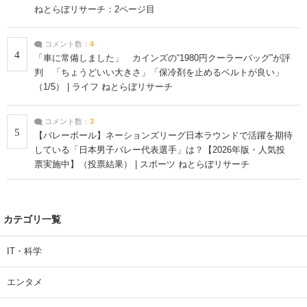
ねとらぼリサーチ：2ページ目
コメント数：
4
4
「車に常備しました」 カインズの“1980円クーラーバッグ”が評
判 「ちょうどいい大きさ」「保冷剤を止めるベルトが良い」
（1/5） | ライフ ねとらぼリサーチ
コメント数：
3
5
【バレーボール】ネーションズリーグ日本ラウンドで活躍を期待
している「日本男子バレー代表選手」は？【2026年版・人気投
票実施中】（投票結果） | スポーツ ねとらぼリサーチ
カテゴリ一覧
IT・科学
エンタメ