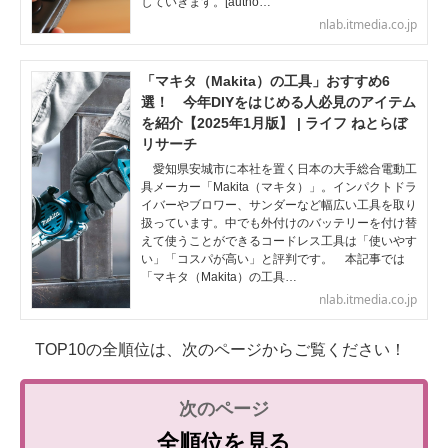
していきます。[autho…
nlab.itmedia.co.jp
「マキタ（Makita）の工具」おすすめ6
選！ 今年DIYをはじめる人必見のアイテム
を紹介【2025年1月版】 | ライフ ねとらぼ
リサーチ
愛知県安城市に本社を置く日本の大手総合電動工
具メーカー「Makita（マキタ）」。インパクトドラ
イバーやブロワー、サンダーなど幅広い工具を取り
扱っています。中でも外付けのバッテリーを付け替
えて使うことができるコードレス工具は「使いやす
い」「コスパが高い」と評判です。 本記事では
「マキタ（Makita）の工具…
nlab.itmedia.co.jp
TOP10の全順位は、次のページからご覧ください！
全順位を見る