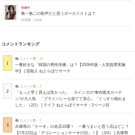
実施中
唯一無二の歌声だと思うボーカリストは？
回答数：8108
コメントランキング
コメント数：
21
1
一番好きな「韓国の男性俳優」は？【2026年版・人気投票実施
中】 | 芸能人 ねとらぼリサーチ
コメント数：
7
2
「もっと早く買えば良かった」 カインズの“車内遮光カーテ
ン”が大人気 「プライバシーも保てて安心」「ぐっすり眠れま
した」（2/2） | ライフ ねとらぼリサーチ：2ページ目
コメント数：
7
3
兵庫県の「ケーキ」の名店10選！ 一番うまいと思う店はどこ？
【7月12日は「デコレーションケーキの日」！】（2/4） | 兵庫県