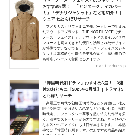
（ザ・ノース・フェイス）のジャケット」
おすすめ6選！ 「アンタークティカパー
カ」「デナリジャケット」などを紹介！ |
ウェア ねとらぼリサーチ
アメリカのカリフォルニア州バークレーで生まれ
たアウトドアブランド「THE NORTH FACE（ザ・
ノース・フェイス）」。アウトドアスタイルとタウ
ンユースを両立できる利便性や洗練されたデザイン
が特徴です。なかでもザ・ノース・フェイスのジャ
ケットは本格的な性能のモデルが多く、寒い季節で
も幅広いシーンで着回せるアイテム…
nlab.itmedia.co.jp
「韓国時代劇ドラマ」おすすめ6選！ 3連
休のおともに【2025年1月版】 | ドラマ ね
とらぼリサーチ
高麗王朝時代や朝鮮王朝時代などを舞台に、権力
闘争や陰謀、身分違いの恋愛などが描かれる「韓国
時代劇」。ファンタジー要素を盛り込んだ作品も多
く、濃密なストーリーが魅力ですよね。きらびやか
な衣装やヘアメイクにも注目が集まります。 本記
事では「韓国時代劇ドラマ」のおすすめ商品を紹介