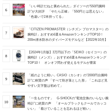
「いい時計だねと褒められた」ダイソーの“550円腕時
6
計”が大好評 「やたら正確」「550円とは思えない」
「色違いで2本持ってる」
「CITIZEN PROMASTER（シチズン プロマスター）の
7
腕時計」おすすめ6選＆AmazonランキングTOP10！
200m潜水防水のダイバーズモデルなど【2022年10月】
【2024年1月版】3万円以下の「SEIKO（セイコー）の
8
腕時計（メンズ）」おすすめ6選＆Amazonランキング
TOP10！ オンオフ問わず使えるモデルが豊富
「紙のように軽い」CASIO（カシオ）の“2000円台腕時
9
計”に称賛の声 「すべて削ぎ落とした形」「これほど見
やすい文字盤は初めて」
「一生ものです」 G-SHOCKの“電池交換のいらない腕
10
時計”に絶賛の声 「オールブラックもクールでカッコ
いい」「着けていることを忘れるほど軽い」