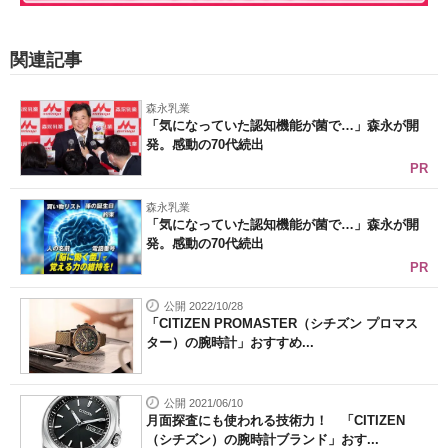
関連記事
森永乳業
「気になっていた認知機能が菌で…」森永が開
発。感動の70代続出
PR
森永乳業
「気になっていた認知機能が菌で…」森永が開
発。感動の70代続出
PR
公開 2022/10/28
「CITIZEN PROMASTER（シチズン プロマス
ター）の腕時計」おすすめ...
公開 2021/06/10
月面探査にも使われる技術力！ 「CITIZEN
（シチズン）の腕時計ブランド」おす...