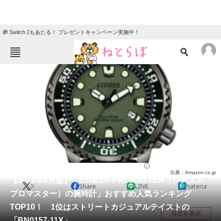
🎁 Switch 2もあたる！ プレゼントキャンペーン実施中！
ねとらぼメニュー
TOP
ニュース
エンタメ
クイズ
グルメ
地域
住まい
教育・育児
動物
リサーチ
腕時計
2023/06/27 18:33（公開）
出典：Amazon.co.jp
会員記事
【2023年6月版】「CITIZEN PROMASTER（シチズン
X
Share
LINE
hatena
プロマスター）の腕時計」おすすめ人気ランキング
メディア
TOP10！ 1位はストリートカジュアルテイストの
目次を表示
「BN0157-11X」
注目記事を集めた総合ページ