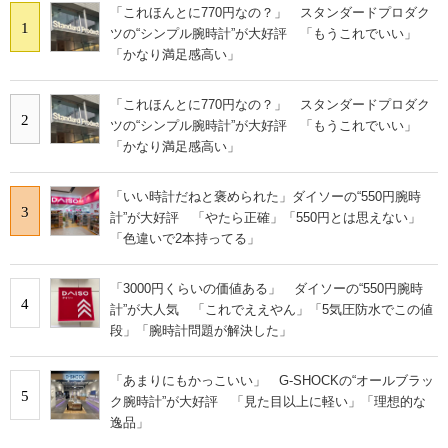
「これほんとに770円なの？」 スタンダードプロダク
1
ツの“シンプル腕時計”が大好評 「もうこれでいい」
「かなり満足感高い」
「これほんとに770円なの？」 スタンダードプロダク
2
ツの“シンプル腕時計”が大好評 「もうこれでいい」
「かなり満足感高い」
「いい時計だねと褒められた」ダイソーの“550円腕時
3
計”が大好評 「やたら正確」「550円とは思えない」
「色違いで2本持ってる」
「3000円くらいの価値ある」 ダイソーの“550円腕時
4
計”が大人気 「これでええやん」「5気圧防水でこの値
段」「腕時計問題が解決した」
「あまりにもかっこいい」 G-SHOCKの“オールブラッ
5
ク腕時計”が大好評 「見た目以上に軽い」「理想的な
逸品」