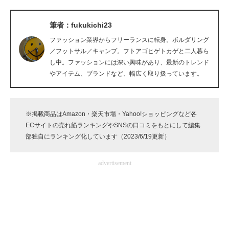
企業向けIT製品の総合サイト
筆者：fukukichi23
IT製品の技術・比較・事例
ファッション業界からフリーランスに転身。ボルダリング
／フットサル／キャンプ。フトアゴヒゲトカゲと二人暮ら
製造業のIT導入・活用を支援
し中。ファッションには深い興味があり、最新のトレンド
やアイテム、ブランドなど、幅広く取り扱っています。
モノづくり技術者専門サイト
エレクトロニクス専門サイト
※掲載商品はAmazon・楽天市場・Yahoo!ショッピングなど各
電子設計の基本と応用
ECサイトの売れ筋ランキングやSNSの口コミをもとにして編集
部独自にランキング化しています（2023/6/19更新）
エネルギーの専門メディア
advertisement
建設×テクノロジーの最前線
ちょっと気になるネットの話題