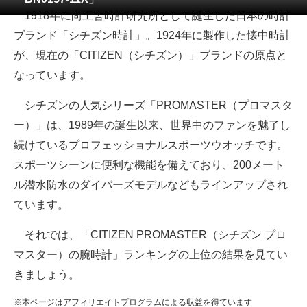
1918年に尚工舎時計研究所として誕生した日本の時計
ITの今と未来を見通す
ブランド「シチズン時計」。1924年に製作した懐中時計
が、現在の「CITIZEN（シチズン）」ブランドの原点と
スマホと通信の最新トレンド
なっています。
進化するPCとデバイスの未来
シチズンの人気シリーズ「PROMASTER（プロマスタ
好きが集まる 比べて選べる
ー）」は、1989年の誕生以来、世界中のファンを魅了し
続けているプロフェッショナルスポーツウオッチです。
ビジネスと働き方のヒント
スポーツシーンに便利な機能を備えており、200メート
AI活用のいまが分かる
ル潜水防水のダイバーズモデルなどもラインアップされ
ています。
企業ITのトレンドを詳説
それでは、「CITIZEN PROMASTER（シチズン プロ
経営リーダーのコミュニティ
マスター）の腕時計」ランキングの上位の結果を見てい
マーケ×ITの今がよく分かる
きましょう。
ITエンジニア向け専門サイト
※本ページはアフィリエイトプログラムによる収益を得ています