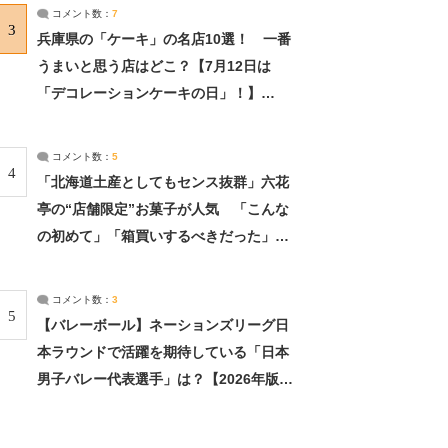
サーチ：2ページ目
コメント数：
7
3
兵庫県の「ケーキ」の名店10選！ 一番
うまいと思う店はどこ？【7月12日は
「デコレーションケーキの日」！】
（2/4） | 兵庫県 ねとらぼリサーチ：2ペ
ージ目
コメント数：
5
4
「北海道土産としてもセンス抜群」六花
亭の“店舗限定”お菓子が人気 「こんな
の初めて」「箱買いするべきだった」
（1/2） | 北海道 ねとらぼリサーチ
コメント数：
3
5
【バレーボール】ネーションズリーグ日
本ラウンドで活躍を期待している「日本
男子バレー代表選手」は？【2026年版・
人気投票実施中】（投票結果） | スポー
ツ ねとらぼリサーチ