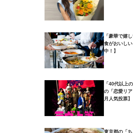
「豪華で嬉し
食がおいしい
中！】
「40代以上の
の「恋愛リア
月人気投票】
東京都の「ち