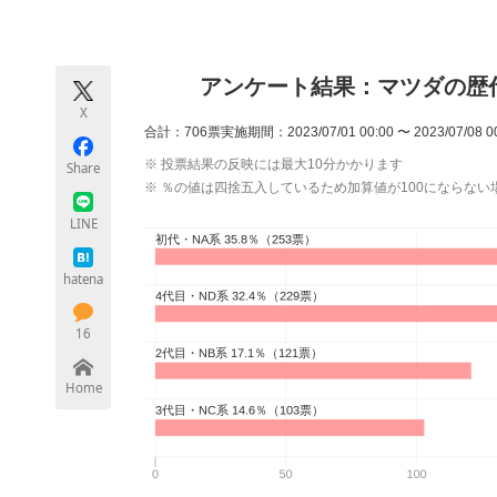
モノづくり技術者専門サイト
エレクトロ
アンケート結果：マツダの歴
X
ちょっと気になるネットの話題
合計：706票
実施期間：2023/07/01 00:00 〜 2023/07/08 0
※ 投票結果の反映には最大10分かかります
Share
※ ％の値は四捨五入しているため加算値が100にならない
LINE
hatena
16
Home