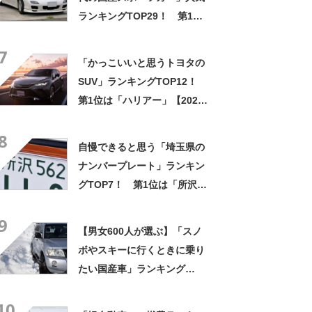
ランキングTOP29！ 第1位
は「マツダ RX-7」【2024年
7
最新投票結果】
「かっこいいと思うトヨタの
SUV」ランキングTOP12！
第1位は「ハリアー」【2025
年最新調査結果】
8
自慢できると思う「埼玉県の
ナンバープレート」ランキン
グTOP7！ 第1位は「所沢」
【2023年最新投票結果】
9
【男女600人が選ぶ】「スノ
ボやスキーに行くときに乗り
たい国産車」ランキング
TOP11！ 第1位は「ランド
10
クルーザー」【2023年最新調