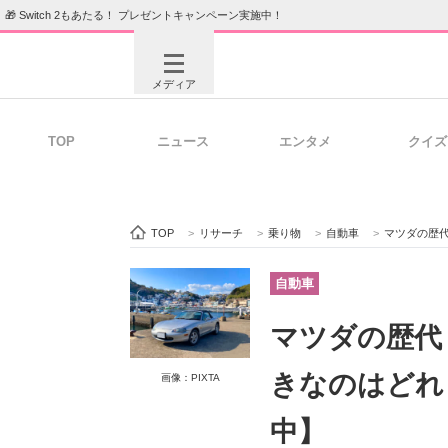
🎁 Switch 2もあたる！ プレゼントキャンペーン実施中！
メディア
TOP
ニュース
エンタメ
クイズ
注目記事を集めた総合ページ
ITの今
TOP
>
リサーチ
>
乗り物
>
自動車
>
マツダの歴代
ビジネスと働き方のヒント
AI活用
自動車
マツダの歴代
ITエンジニア向け専門サイト
企業向けI
きなのはどれ
画像：PIXTA
中】