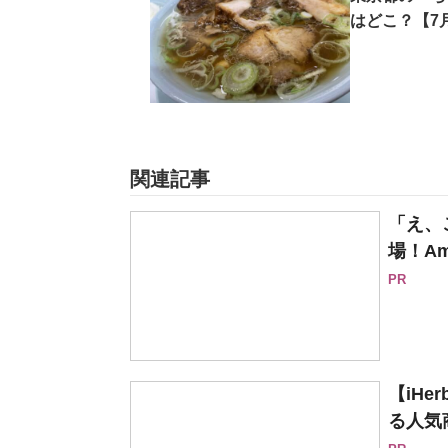
はどこ？【7
関連記事
「え、
場！Am
PR
【iH
る人気