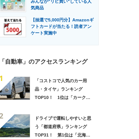
みんなが"リピ買い"している人
門メディア
建設×テクノロジーの最前線
気商品
【抽選で5,000円分】Amazonギ
フトカードが当たる！読者アン
ケート実施中
「自動車」のアクセスランキング
1
「コストコで人気のカー用
品・タイヤ」ランキング
TOP10！ 1位は「カークラ
ンドシグネチャー マイクロフ
2
ァイバータオル 36枚」
ドライブで運転しやすいと思
【2024年3月27日時点】
う「都道府県」ランキング
TOP31！ 第1位は「北海