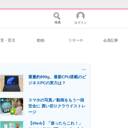
検索
ログイン
教育・育児
動物
リサーチ
会員記事
バイスの未来
好きが集まる 比べて選べる
- PR -
重量約999g、最新CPU搭載のビ
コミュニティ
マーケ×ITの今がよく分かる
ジネスPCの実力は？
スマホの写真／動画をもう一段
・活用を支援
安全に 買い切りクラウドストレ
ージ
【iHerb】「迷ったらこれ！」