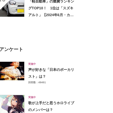
「軽自動車」の燃費ランキン
査結果】
グTOP10！ 1位は「スズキ
アルト」【2024年6月・カー
センサー調べ】
アンケート
実施中
声が好きな「日本のボーカリ
スト」は？
回答数：49461
実施中
歌が上手だと思うホロライブ
のメンバーは？