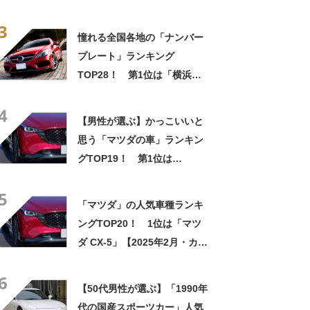
道」【2023年最新投票結果】
3
憧れる全国各地の「ナンバー
プレート」ランキング
TOP28！ 第1位は「横浜」
【2024年最新投票結果】
4
【男性が選ぶ】かっこいいと
思う「マツダの車」ランキン
グTOP19！ 第1位は
「MAZDA CX-60」と
5
「MAZDA CX-5」【2024年最
「マツダ」の人気車種ランキ
新調査結果】
ングTOP20！ 1位は「マツ
ダ CX-5」【2025年2月・カー
センサー調べ】
6
【50代男性が選ぶ】「1990年
代の国産スポーツカー」人気