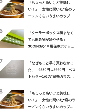
5
「ちょっと高いけど美味し
すい」
い！」 女性に聞いた“店のラ
ーメンくらいうまいカップ
麺”ランキング上位に「毎回ス
6
ープ飲み干してます」「チャ
「クーラーボックス積まなく
ーシューあるのも良さ」の声
ても飲み物が冷やせる」
3COINSの“車用保冷ポケッ
ト”が大好評 「ペットボトル
7
4本とお菓子も入る」「ドリン
「なぜもっと早く買わなかっ
ク持って車乗る時便利」
た」 9350円→3660円 ベス
トセラー1位の“耐熱ガラス容
器セット”が大活躍必至「10年
8
以上こちらの容器を愛用」
「ちょっと高いけど美味し
「毎日活躍しています」
い！」 女性に聞いた“店のラ
ーメンくらいうまいカップ