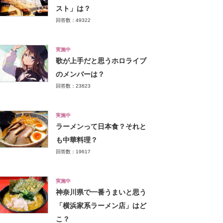
スト」は？
回答数：49322
実施中
歌が上手だと思うホロライブ
のメンバーは？
回答数：23823
実施中
ラーメンって日本食？それと
も中華料理？
回答数：19617
実施中
神奈川県で一番うまいと思う
「横浜家系ラーメン店」はど
こ？