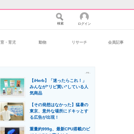
検索
ログイン
教育・育児
動物
リサーチ
会員記事
バイスの未来
好きが集まる 比べて選べる
- PR -
【iHerb】「迷ったらこれ！」
コミュニティ
マーケ×ITの今がよく分かる
みんなが"リピ買い"している人
気商品
【その発想はなかった】猛暑の
・活用を支援
東京、意外な場所にドキッとす
る広告が出現！
重量約999g、最新CPU搭載のビ