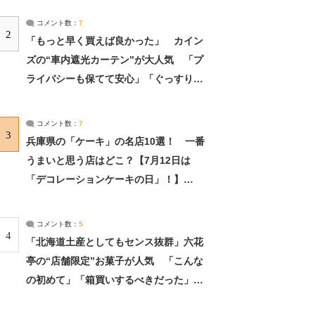
コメント数：
7
2
「もっと早く買えば良かった」 カイン
ズの“車内遮光カーテン”が大人気 「プ
ライバシーも保てて安心」「ぐっすり眠
れました」（2/2） | ライフ ねとらぼリ
サーチ：2ページ目
コメント数：
7
3
兵庫県の「ケーキ」の名店10選！ 一番
うまいと思う店はどこ？【7月12日は
「デコレーションケーキの日」！】
（2/4） | 兵庫県 ねとらぼリサーチ：2ペ
ージ目
コメント数：
5
4
「北海道土産としてもセンス抜群」六花
亭の“店舗限定”お菓子が人気 「こんな
の初めて」「箱買いするべきだった」
（1/2） | 北海道 ねとらぼリサーチ