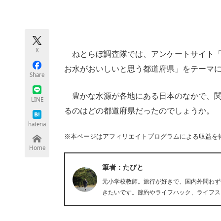
モノづくり技術者専門サイト
エレクトロ
X
ねとらぼ調査隊では、アンケートサイト「
ちょっと気になるネットの話題
お水がおいしいと思う都道府県」をテーマ
Share
豊かな水源が各地にある日本のなかで、関
LINE
るのはどの都道府県だったのでしょうか。
hatena
※本ページはアフィリエイトプログラムによる収益を
Home
筆者：たびと
元小学校教師。旅行が好きで、国内外問わず
きたいです。節約やライフハック、ライフス