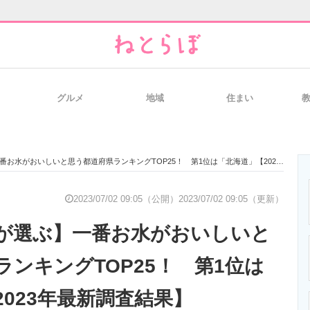
グルメ
地域
住まい
と未来を見通す
スマホと通信の最新トレンド
進化するPCとデ
がおいしいと思う都道府県ランキングTOP25！ 第1位は「北海道」【2023年最新調査結果】
のいまが分かる
企業ITのトレンドを詳説
経営リーダーの
2023/07/02 09:05（公開）
2023/07/02 09:05（更新）
が選ぶ】一番お水がおいしいと
T製品の総合サイト
IT製品の技術・比較・事例
製造業のIT導入
ランキングTOP25！ 第1位は
023年最新調査結果】