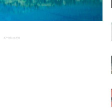
advertisement