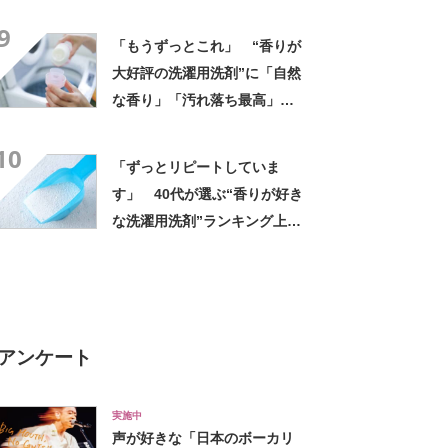
麺”ランキング上位に「毎回ス
9
ープ飲み干してます」「チャ
「もうずっとこれ」 “香りが
ーシューあるのも良さ」の声
大好評の洗濯用洗剤”に「自然
な香り」「汚れ落ち最高」
「部屋干しでもニオイ残りが
10
気になりません」
「ずっとリピートしていま
す」 40代が選ぶ“香りが好き
な洗濯用洗剤”ランキング上位
に「これ以外考えられない洗
剤」「匂いもきつすぎず◎」
の声！
アンケート
実施中
声が好きな「日本のボーカリ