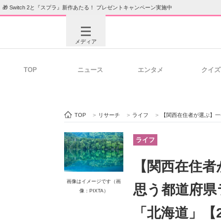
🎁 Switch 2と『スプラ』新作あたる！ プレゼントキャンペーン実施中
メディア
TOP
ニュース
エンタメ
クイズ
注目記事を集めた総合ページ
ITの今
TOP
>
リサーチ
>
ライフ
>
【関西在住者が選ぶ】一番お水
ビジネスと働き方のヒント
AI活用
ライフ
【関西在住者
ITエンジニア向け専門サイト
企業向けI
画像はイメージです（画
思う都道府県
像：PIXTA）
「北海道」【2