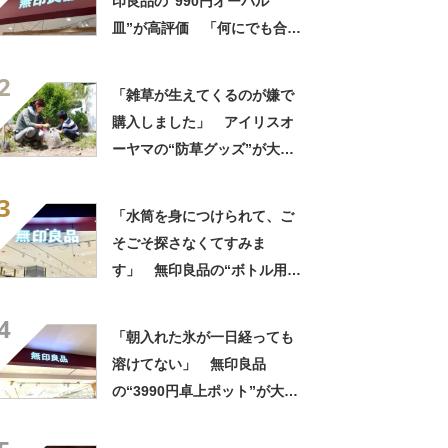
印良品の“990円オーバル
皿”が高評価 「何にでも合
う」「盛り付けるだけでカフ
2
ェっぽくなってお気に入り」
「雑草が生えてくるのが嫌で
購入しました」 アイリスオ
ーヤマの“防草グッズ”が大人
気 「今回で3度目の購入」
3
「施工が楽で簡単」
「水筒を身につけられて、ご
そごそ探さなくてすみま
す」 無印良品の“ボトル用ホ
ルダー”が大人気 「太めタン
4
ブラーもフィット」「軽量で
「朝入れた氷が一日経っても
かさばらない」
溶けてない」 無印良品
の“3990円卓上ポット”が大好
評 「広口で中がしっかり洗
える」「シンプルで1番使いや