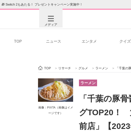
🎁 Switch 2もあたる！ プレゼントキャンペーン実施中！
メディア
TOP
ニュース
エンタメ
クイズ
注目記事を集めた総合ページ
ITの今
TOP
>
リサーチ
>
グルメ
>
ラーメン
>
「千葉の豚骨醤油
ビジネスと働き方のヒント
AI活用
ラーメン
「千葉の豚骨
ITエンジニア向け専門サイト
企業向けI
画像：PIXTA（画像はイメ
グTOP20！
ージです）
前店」【202