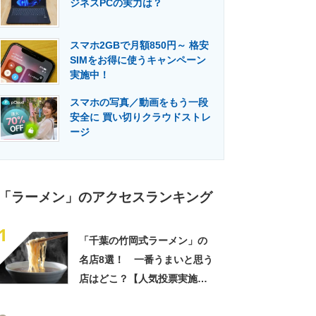
ジネスPCの実力は？
門メディア
建設×テクノロジーの最前線
スマホ2GBで月額850円～ 格安
SIMをお得に使うキャンペーン
実施中！
スマホの写真／動画をもう一段
安全に 買い切りクラウドストレ
ージ
「ラーメン」のアクセスランキング
1
「千葉の竹岡式ラーメン」の
名店8選！ 一番うまいと思う
店はどこ？【人気投票実施
中】