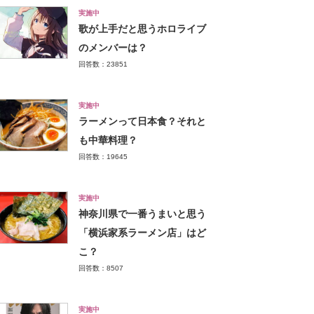
実施中
歌が上手だと思うホロライブ
のメンバーは？
回答数：23851
実施中
ラーメンって日本食？それと
も中華料理？
回答数：19645
実施中
神奈川県で一番うまいと思う
「横浜家系ラーメン店」はど
こ？
回答数：8507
実施中