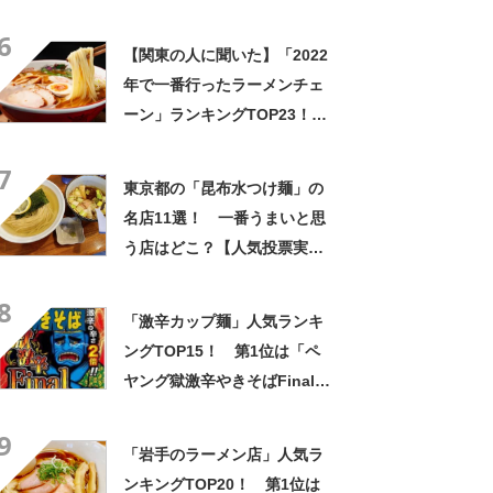
【2021年版／ラーメンデータ
6
ベース】
【関東の人に聞いた】「2022
年で一番行ったラーメンチェ
ーン」ランキングTOP23！
第1位は「日高屋」【2023年
7
最新調査結果】
東京都の「昆布水つけ麺」の
名店11選！ 一番うまいと思
う店はどこ？【人気投票実施
中】
8
「激辛カップ麺」人気ランキ
ングTOP15！ 第1位は「ペ
ヤング獄激辛やきそばFinal」
に決定！【2022年最新投票結
9
果】
「岩手のラーメン店」人気ラ
ンキングTOP20！ 第1位は