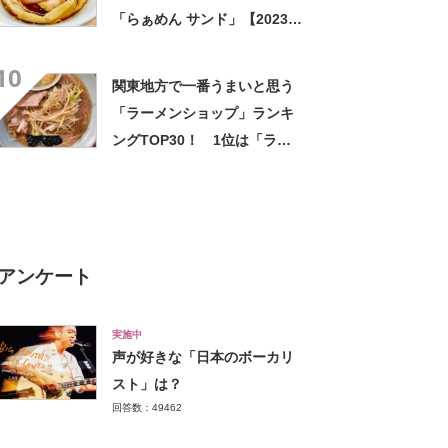
「らぁめん サンド」【2023年
10月23日時点の評価／ラーメ
10
ンデータベース】
関東地方で一番うまいと思う
「ラーメンショップ」ランキ
ングTOP30！ 1位は「ラー
メンショップ 牛久結束店」
【2024年11月8日時点】
アンケート
実施中
声が好きな「日本のボーカリ
スト」は？
回答数：49462