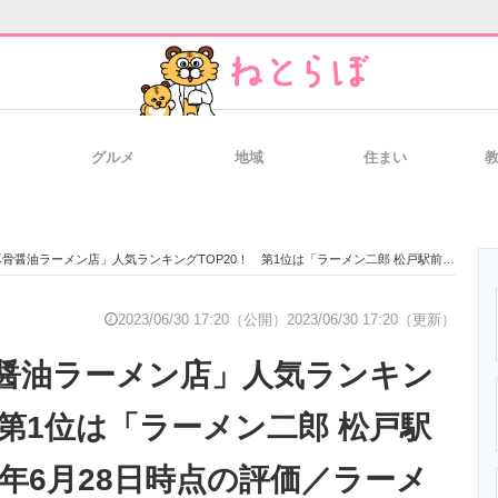
グルメ
地域
住まい
と未来を見通す
スマホと通信の最新トレンド
進化するPCとデ
ラーメン店」人気ランキングTOP20！ 第1位は「ラーメン二郎 松戸駅前店」【2023年6月28日時点の評価／ラーメンデータベース】
のいまが分かる
企業ITのトレンドを詳説
経営リーダーの
2023/06/30 17:20（公開）
2023/06/30 17:20（更新）
醤油ラーメン店」人気ランキン
T製品の総合サイト
IT製品の技術・比較・事例
製造業のIT導入
 第1位は「ラーメン二郎 松戸駅
3年6月28日時点の評価／ラーメ