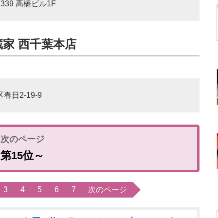
339 高橋ビル1F
蔵家 西千葉本店
春日2-19-9
第15位～
3
4
5
6
7
次のページ