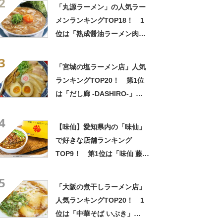
2
「丸源ラーメン」の人気ラー
メンランキングTOP18！ 1
位は「熟成醤油ラーメン肉そ
ば」【2023年最新調査結果】
3
「宮城の塩ラーメン店」人気
ランキングTOP20！ 第1位
は「だし廊 -DASHIRO-」
【2023年6月18日時点の評価
4
／ラーメンデータベース】
【味仙】愛知県内の「味仙」
で好きな店舗ランキング
TOP9！ 第1位は「味仙 藤が
丘店」に決定！【2022年最新
5
投票結果】
「大阪の煮干しラーメン店」
人気ランキングTOP20！ 1
位は「中華そば いぶき」