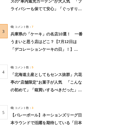
ズの“車内遮光カーテン”が大人気 「プ
ライバシーも保てて安心」「ぐっすり眠
れました」（2/2） | ライフ ねとらぼリ
サーチ：2ページ目
コメント数：
7
3
兵庫県の「ケーキ」の名店10選！ 一番
うまいと思う店はどこ？【7月12日は
「デコレーションケーキの日」！】
（2/4） | 兵庫県 ねとらぼリサーチ：2ペ
ージ目
コメント数：
5
4
「北海道土産としてもセンス抜群」六花
亭の“店舗限定”お菓子が人気 「こんな
の初めて」「箱買いするべきだった」
（1/2） | 北海道 ねとらぼリサーチ
コメント数：
3
5
【バレーボール】ネーションズリーグ日
本ラウンドで活躍を期待している「日本