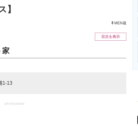
ニクス専門サイト
電子設計の基本と応用
エネルギーの専
ス】
MEN蔵
目次を表示
う家
1-13
advertisement