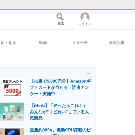
検索
ログイン
教育・育児
動物
リサーチ
会員記事
バイスの未来
好きが集まる 比べて選べる
- PR -
【抽選で5,000円分】Amazonギ
コミュニティ
マーケ×ITの今がよく分かる
フトカードが当たる！読者アン
ケート実施中
【iHerb】「迷ったらこれ！」
・活用を支援
みんなが"リピ買い"している人
気商品
重量約999g、最新CPU搭載のビ