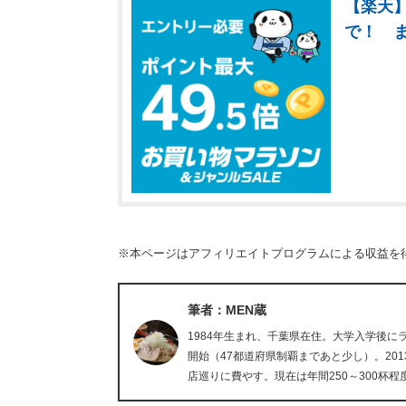
【楽天】
で！ 
※本ページはアフィリエイトプログラムによる収益を
筆者：MEN蔵
1984年生まれ、千葉県在住。大学入学後
開始（47都道府県制覇まであと少し）。20
店巡りに費やす。現在は年間250～300杯程