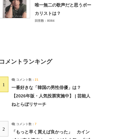
唯一無二の歌声だと思うボー
カリストは？
回答数：8084
コメントランキング
コメント数：
21
1
一番好きな「韓国の男性俳優」は？
【2026年版・人気投票実施中】 | 芸能人
ねとらぼリサーチ
コメント数：
7
2
「もっと早く買えば良かった」 カイン