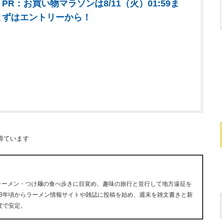
PR：お買い物マラソンは8/11（火）01:59ま
まずはエントリーから！
得ています
にラーメン・つけ麺の食べ歩きに目覚め、趣味の旅行と並行して地方遠征を
13年頃からラーメン情報サイトや雑誌に投稿を始め、週末を雑文書きと新
度で安定。