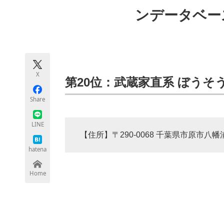
モノづくり技術者専門サイト
エレクトロ
ンデータベー
ちょっと気になるネットの話題
X
第20位：武蔵家直系 ぼうそ
Share
LINE
【住所】〒290-0068 千葉県市原市八幡浦
hatena
Home