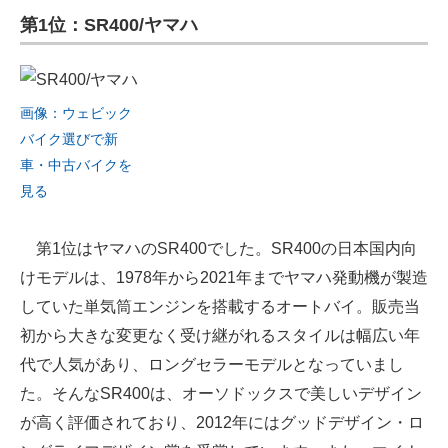
第1位：SR400/ヤマハ
ITの今と未来を見通す
スマホと通信の最新トレンド
画像：ウェビック
進化するPCとデバイスの未来
バイク選びで新
車・中古バイクを
好きが集まる 比べて選べる
見る
ビジネスと働き方のヒント
第1位はヤマハのSR400でした。SR400の日本国内向
AI活用のいまが分かる
けモデルは、1978年から2021年までヤマハ発動機が製造
企業ITのトレンドを詳説
していた単気筒エンジンを搭載するオートバイ。販売当
初から大きな変更なく受け継がれるスタイルは幅広い年
経営リーダーのコミュニティ
代で人気があり、ロングセラーモデルとなっていまし
マーケ×ITの今がよく分かる
た。そんなSR400は、オーソドックスで美しいデザイン
が高く評価されており、2012年にはグッドデザイン・ロ
ITエンジニア向け専門サイト