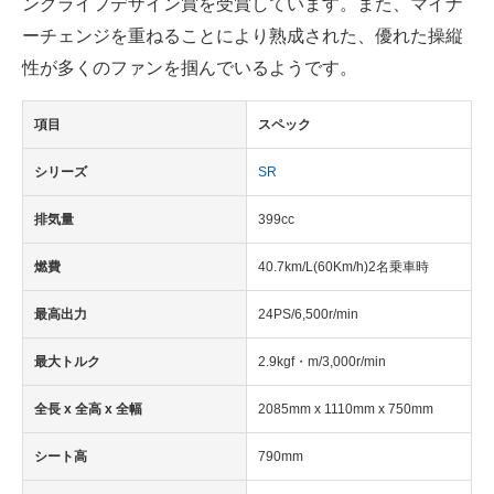
ングライフデザイン賞を受賞しています。また、マイナ
企業向けIT製品の総合サイト
ーチェンジを重ねることにより熟成された、優れた操縦
性が多くのファンを掴んでいるようです。
IT製品の技術・比較・事例
製造業のIT導入・活用を支援
項目
スペック
モノづくり技術者専門サイト
シリーズ
SR
エレクトロニクス専門サイト
排気量
399cc
電子設計の基本と応用
燃費
40.7km/L(60Km/h)2名乗車時
エネルギーの専門メディア
最高出力
24PS/6,500r/min
建設×テクノロジーの最前線
最大トルク
2.9kgf・m/3,000r/min
ちょっと気になるネットの話題
全長 x 全高 x 全幅
2085mm x 1110mm x 750mm
シート高
790mm