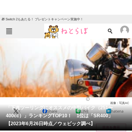
🎁 Switch 2もあたる！ プレゼントキャンペーン実施中！
ねとらぼメニュー
TOP
ニュース
エンタメ
クイズ
グルメ
地域
住まい
教育・育児
動物
リサーチ
バイク
2023/06/30 22:25（公開）
画像：写真AC
会員記事
「下道ツーリングにオススメの中型バイク（251〜
X
Share
LINE
hatena
400cc）」ランキングTOP10！ 1位は「SR400」
メディア
【2023年6月26日時点／ウェビック調べ】
目次を表示
注目記事を集めた総合ページ