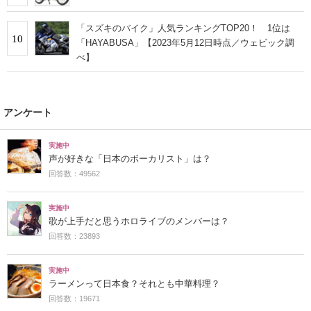
「スズキのバイク」人気ランキングTOP20！ 1位は
10
「HAYABUSA」【2023年5月12日時点／ウェビック調
べ】
アンケート
実施中
声が好きな「日本のボーカリスト」は？
回答数：49562
実施中
歌が上手だと思うホロライブのメンバーは？
回答数：23893
実施中
ラーメンって日本食？それとも中華料理？
回答数：19671