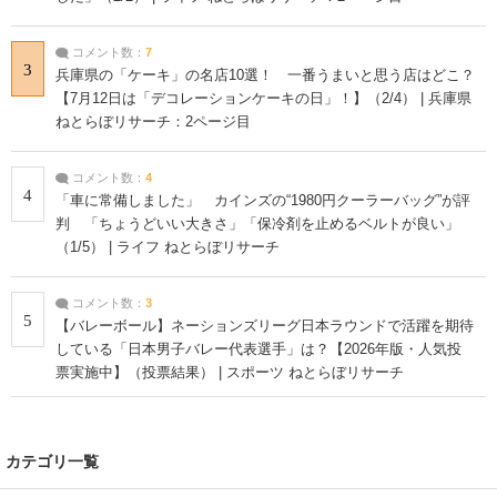
コメント数：
7
3
兵庫県の「ケーキ」の名店10選！ 一番うまいと思う店はどこ？
【7月12日は「デコレーションケーキの日」！】（2/4） | 兵庫県
ねとらぼリサーチ：2ページ目
コメント数：
4
4
「車に常備しました」 カインズの“1980円クーラーバッグ”が評
判 「ちょうどいい大きさ」「保冷剤を止めるベルトが良い」
（1/5） | ライフ ねとらぼリサーチ
コメント数：
3
5
【バレーボール】ネーションズリーグ日本ラウンドで活躍を期待
している「日本男子バレー代表選手」は？【2026年版・人気投
票実施中】（投票結果） | スポーツ ねとらぼリサーチ
カテゴリ一覧