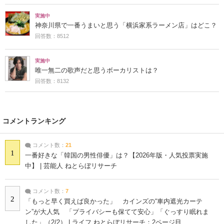
実施中
神奈川県で一番うまいと思う「横浜家系ラーメン店」はどこ？
回答数：8512
実施中
唯一無二の歌声だと思うボーカリストは？
回答数：8132
コメントランキング
コメント数：
21
1
一番好きな「韓国の男性俳優」は？【2026年版・人気投票実施
中】 | 芸能人 ねとらぼリサーチ
コメント数：
7
2
「もっと早く買えば良かった」 カインズの“車内遮光カーテ
ン”が大人気 「プライバシーも保てて安心」「ぐっすり眠れま
した」（2/2） | ライフ ねとらぼリサーチ：2ページ目