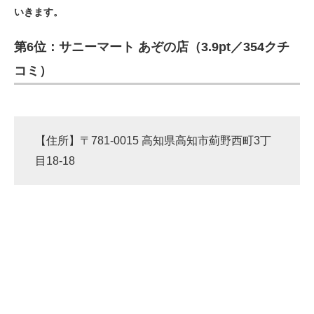
いきます。
ITの今と未来を見通す
第6位：サニーマート あぞの店（3.9pt／354クチ
スマホと通信の最新トレンド
コミ）
進化するPCとデバイスの未来
好きが集まる 比べて選べる
【住所】〒781-0015 高知県高知市薊野西町3丁
ビジネスと働き方のヒント
目18-18
AI活用のいまが分かる
企業ITのトレンドを詳説
経営リーダーのコミュニティ
マーケ×ITの今がよく分かる
ITエンジニア向け専門サイト