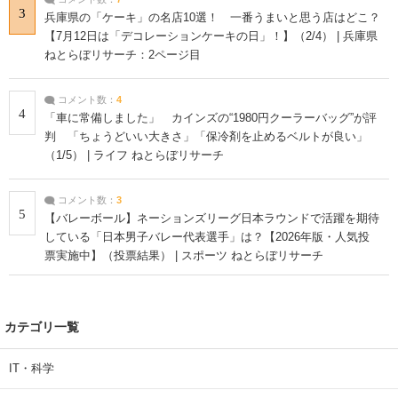
3
兵庫県の「ケーキ」の名店10選！ 一番うまいと思う店はどこ？
【7月12日は「デコレーションケーキの日」！】（2/4） | 兵庫県
ねとらぼリサーチ：2ページ目
コメント数：
4
4
「車に常備しました」 カインズの“1980円クーラーバッグ”が評
判 「ちょうどいい大きさ」「保冷剤を止めるベルトが良い」
（1/5） | ライフ ねとらぼリサーチ
コメント数：
3
5
【バレーボール】ネーションズリーグ日本ラウンドで活躍を期待
している「日本男子バレー代表選手」は？【2026年版・人気投
票実施中】（投票結果） | スポーツ ねとらぼリサーチ
カテゴリ一覧
IT・科学