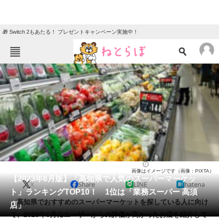
🎁 Switch 2もあたる！ プレゼントキャンペーン実施中！
ねとらぼメニュー
TOP
ニュース
エンタメ
クイズ
グルメ
地域
住まい
教育・育児
動物
リサーチ
スーパーマーケット
2023/06/30 14:35（公開）
画像はイメージです（画像：PIXTA）
会員記事
【2023年6月版】「高知県で人気のスーパーマーケッ
X
Share
LINE
hatena
ト」ランキングTOP10！ 1位は「業務スーパー 高須
メディア
高知県でおすすめのスーパーマーケットを探している人に向け
店」
て、2023年6月にユーザーからの評価が高かったお店を紹介して
注目記事を集めた総合ページ