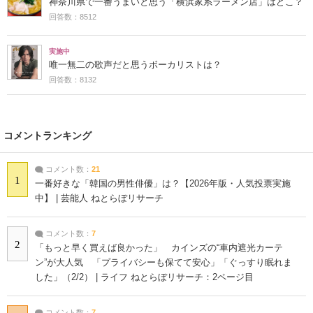
神奈川県で一番うまいと思う「横浜家系ラーメン店」はどこ？
回答数：8512
実施中
唯一無二の歌声だと思うボーカリストは？
回答数：8132
コメントランキング
コメント数：
21
1
一番好きな「韓国の男性俳優」は？【2026年版・人気投票実施
中】 | 芸能人 ねとらぼリサーチ
コメント数：
7
2
「もっと早く買えば良かった」 カインズの“車内遮光カーテ
ン”が大人気 「プライバシーも保てて安心」「ぐっすり眠れま
した」（2/2） | ライフ ねとらぼリサーチ：2ページ目
コメント数：
7