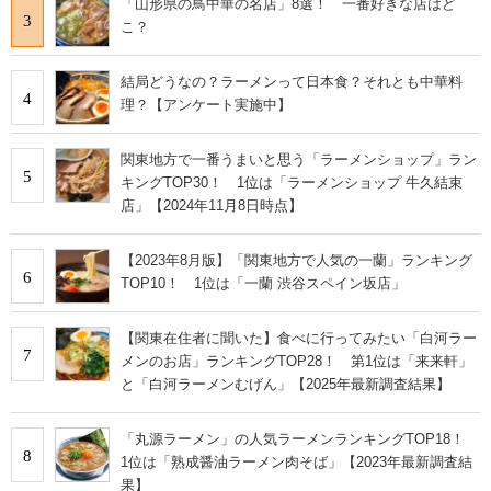
「山形県の鳥中華の名店」8選！ 一番好きな店はど
3
こ？
結局どうなの？ラーメンって日本食？それとも中華料
4
理？【アンケート実施中】
関東地方で一番うまいと思う「ラーメンショップ」ラン
5
キングTOP30！ 1位は「ラーメンショップ 牛久結束
店」【2024年11月8日時点】
【2023年8月版】「関東地方で人気の一蘭」ランキング
6
TOP10！ 1位は「一蘭 渋谷スペイン坂店」
【関東在住者に聞いた】食べに行ってみたい「白河ラー
7
メンのお店」ランキングTOP28！ 第1位は「来来軒」
と「白河ラーメンむげん」【2025年最新調査結果】
「丸源ラーメン」の人気ラーメンランキングTOP18！
8
1位は「熟成醤油ラーメン肉そば」【2023年最新調査結
果】