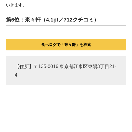
いきます。
ITの今と未来を見通す
第6位：來々軒（4.1pt／712クチコミ）
スマホと通信の最新トレンド
進化するPCとデバイスの未来
食べログで「來々軒」を検索
好きが集まる 比べて選べる
ビジネスと働き方のヒント
【住所】〒135-0016 東京都江東区東陽3丁目21-
4
AI活用のいまが分かる
企業ITのトレンドを詳説
経営リーダーのコミュニティ
マーケ×ITの今がよく分かる
ITエンジニア向け専門サイト