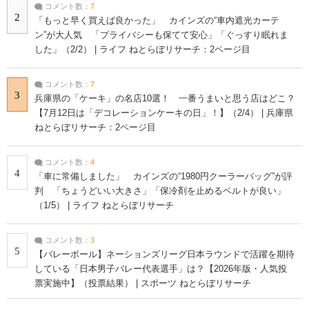
コメント数：
7
2
「もっと早く買えば良かった」 カインズの“車内遮光カーテ
ン”が大人気 「プライバシーも保てて安心」「ぐっすり眠れま
した」（2/2） | ライフ ねとらぼリサーチ：2ページ目
コメント数：
7
3
兵庫県の「ケーキ」の名店10選！ 一番うまいと思う店はどこ？
【7月12日は「デコレーションケーキの日」！】（2/4） | 兵庫県
ねとらぼリサーチ：2ページ目
コメント数：
4
4
「車に常備しました」 カインズの“1980円クーラーバッグ”が評
判 「ちょうどいい大きさ」「保冷剤を止めるベルトが良い」
（1/5） | ライフ ねとらぼリサーチ
コメント数：
3
5
【バレーボール】ネーションズリーグ日本ラウンドで活躍を期待
している「日本男子バレー代表選手」は？【2026年版・人気投
票実施中】（投票結果） | スポーツ ねとらぼリサーチ