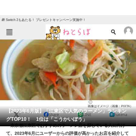
🎁 Switch 2もあたる！ プレゼントキャンペーン実施中！
ねとらぼメニュー
TOP
ニュース
エンタメ
クイズ
グルメ
地域
住まい
教育・育児
動物
リサーチ
ラーメン
2023/06/30 17:05（公開）
画像はイメージ（画像：PIXTA）
会員記事
【2023年6月版】「江東区で人気のラーメン」ランキン
X
Share
LINE
hatena
グTOP10！ 1位は「こうかいぼう」
メディア
東京都江東区でおすすめのラーメン店を探している人に向け
て、2023年6月にユーザーからの評価が高かったお店を紹介して
注目記事を集めた総合ページ