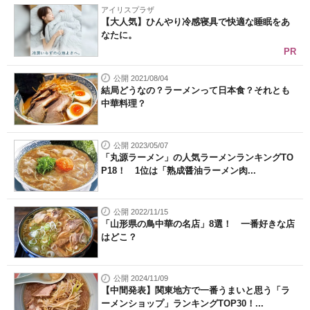
アイリスプラザ
【大人気】ひんやり冷感寝具で快適な睡眠をあ
なたに。
PR
公開 2021/08/04
結局どうなの？ラーメンって日本食？それとも
中華料理？
公開 2023/05/07
「丸源ラーメン」の人気ラーメンランキングTO
P18！ 1位は「熟成醤油ラーメン肉...
公開 2022/11/15
「山形県の鳥中華の名店」8選！ 一番好きな店
はどこ？
公開 2024/11/09
【中間発表】関東地方で一番うまいと思う「ラ
ーメンショップ」ランキングTOP30！...