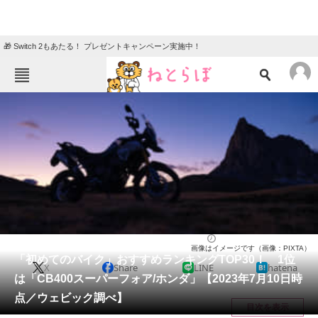
🎁 Switch 2もあたる！ プレゼントキャンペーン実施中！
ねとらぼメニュー
TOP
ニュース
エンタメ
クイズ
グルメ
地域
住まい
教育・育児
動物
リサーチ
バイク
2023/07/15 11:15（公開）
画像はイメージです（画像：PIXTA）
会員記事
「初めてのバイク」おすすめランキングTOP30！ 1位
X
Share
LINE
hatena
は「CB400スーパーフォア/ホンダ」【2023年7月10日時
メディア
点／ウェビック調べ】
目次を表示
注目記事を集めた総合ページ