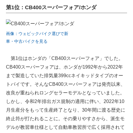
第1位：CB400スーパーフォア/ホンダ
ITの今と未来を見通す
スマホと通信の最新トレンド
画像：ウェビックバイク選びで新
進化するPCとデバイスの未来
車・中古バイクを見る
好きが集まる 比べて選べる
第1位はホンダの「CB400スーパーフォア」でした。
ビジネスと働き方のヒント
CB400スーパーフォアは、ホンダが1992年から2022年
まで製造していた排気量399ccネイキッドタイプのオー
AI活用のいまが分かる
トバイです。そんなCB400スーパーフォアは発売以来、
企業ITのトレンドを詳説
改良が重ねられロングセラーモデルとなっていました。
しかし、令和2年排出ガス規制の適用に伴い、2022年10
経営リーダーのコミュニティ
月生産分をもって生産終了となり、30年間に渡る歴史に
マーケ×ITの今がよく分かる
終止符が打たれることに。その乗りやすさから、派生モ
デルが教習車仕様として自動車教習所で広く採用されて
ITエンジニア向け専門サイト