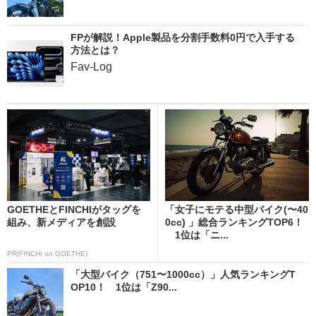
FPが解説！Apple製品を分割手数料0円で入手する
方法とは？
Fav-Log
GOETHEとFINCHIがタッグを
「女子にモテる中型バイク(〜40
組み、新メディアを創設
0cc) 」総合ランキングTOP6！
1位は「ニ...
PR(FINCHI on GOETHE)
「大型バイク（751〜1000cc）」人気ランキングT
OP10！ 1位は「Z90...