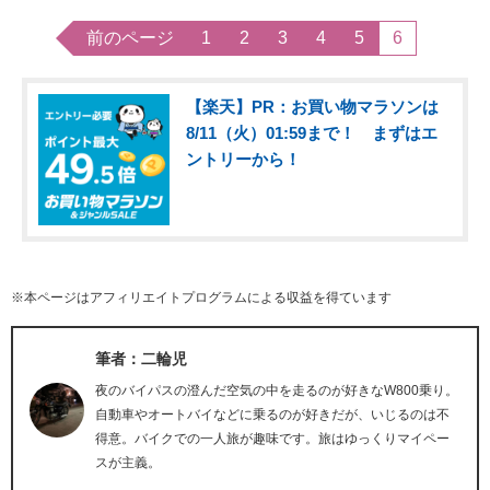
前のページ
1
2
3
4
5
6
【楽天】PR：お買い物マラソンは
8/11（火）01:59まで！ まずはエ
ントリーから！
※本ページはアフィリエイトプログラムによる収益を得ています
筆者：二輪児
夜のバイパスの澄んだ空気の中を走るのが好きなW800乗り。
自動車やオートバイなどに乗るのが好きだが、いじるのは不
得意。バイクでの一人旅が趣味です。旅はゆっくりマイペー
スが主義。