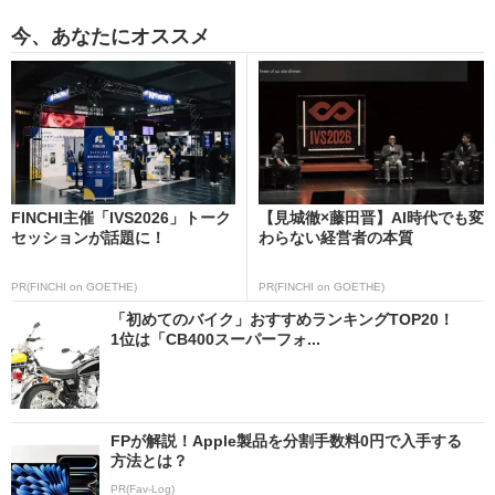
今、あなたにオススメ
FINCHI主催「IVS2026」トーク
【見城徹×藤田晋】AI時代でも変
セッションが話題に！
わらない経営者の本質
PR(FINCHI on GOETHE)
PR(FINCHI on GOETHE)
「初めてのバイク」おすすめランキングTOP20！
1位は「CB400スーパーフォ...
FPが解説！Apple製品を分割手数料0円で入手する
方法とは？
PR(Fav-Log)