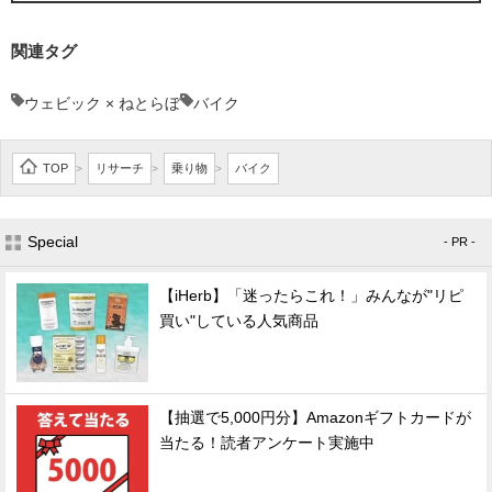
関連タグ
ウェビック × ねとらぼ
バイク
TOP
リサーチ
乗り物
バイク
>
>
>
Special
- PR -
【iHerb】「迷ったらこれ！」みんなが"リピ
買い"している人気商品
【抽選で5,000円分】Amazonギフトカードが
当たる！読者アンケート実施中