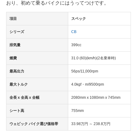
おり、初めて乗るバイクにはうってつけです。
企業向けIT製品の総合サイト
項目
スペック
IT製品の技術・比較・事例
シリーズ
CB
製造業のIT導入・活用を支援
排気量
399cc
モノづくり技術者専門サイト
燃費
31.0 (60)(km/h)(2名乗車時)
エレクトロニクス専門サイト
最高出力
56ps/11,000rpm
電子設計の基本と応用
最大トルク
4.0kgf・m/9500rpm
エネルギーの専門メディア
全長 x 全高 x 全幅
2080mm x 1080mm x 745mm
建設×テクノロジーの最前線
シート高
755mm
ちょっと気になるネットの話題
ウェビック バイク選び価格帯
33.98万円 ～ 238.8万円