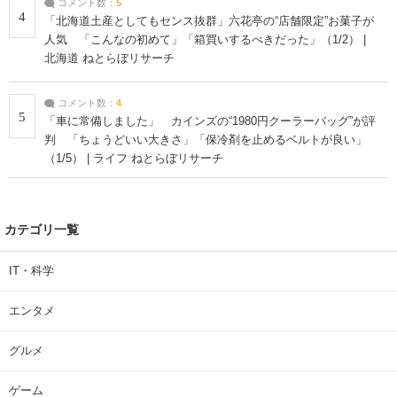
コメント数：
5
4
「北海道土産としてもセンス抜群」六花亭の“店舗限定”お菓子が
人気 「こんなの初めて」「箱買いするべきだった」（1/2） |
北海道 ねとらぼリサーチ
コメント数：
4
5
「車に常備しました」 カインズの“1980円クーラーバッグ”が評
判 「ちょうどいい大きさ」「保冷剤を止めるベルトが良い」
（1/5） | ライフ ねとらぼリサーチ
カテゴリ一覧
IT・科学
エンタメ
グルメ
ゲーム