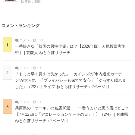
回答数：8094
コメントランキング
コメント数：
21
1
一番好きな「韓国の男性俳優」は？【2026年版・人気投票実施
中】 | 芸能人 ねとらぼリサーチ
コメント数：
7
2
「もっと早く買えば良かった」 カインズの“車内遮光カーテ
ン”が大人気 「プライバシーも保てて安心」「ぐっすり眠れま
した」（2/2） | ライフ ねとらぼリサーチ：2ページ目
コメント数：
7
3
兵庫県の「ケーキ」の名店10選！ 一番うまいと思う店はどこ？
【7月12日は「デコレーションケーキの日」！】（2/4） | 兵庫県
ねとらぼリサーチ：2ページ目