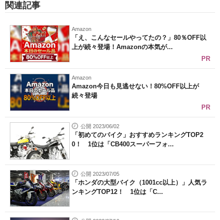
関連記事
Amazon
「え、こんなセールやってたの？」80％OFF以
上が続々登場！Amazonの本気が...
PR
Amazon
Amazon今日も見逃せない！80%OFF以上が
続々登場
PR
公開 2023/06/02
「初めてのバイク」おすすめランキングTOP2
0！ 1位は「CB400スーパーフォ...
公開 2023/07/05
「ホンダの大型バイク（1001cc以上）」人気ラ
ンキングTOP12！ 1位は「C...