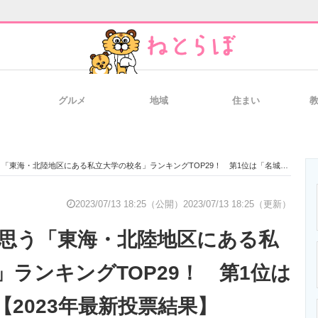
グルメ
地域
住まい
と未来を見通す
スマホと通信の最新トレンド
進化するPCとデ
・北陸地区にある私立大学の校名」ランキングTOP29！ 第1位は「名城大学」【2023年最新投票結果】
のいまが分かる
企業ITのトレンドを詳説
経営リーダーの
2023/07/13 18:25（公開）
2023/07/13 18:25（更新）
思う「東海・北陸地区にある私
T製品の総合サイト
IT製品の技術・比較・事例
製造業のIT導入
」ランキングTOP29！ 第1位は
【2023年最新投票結果】