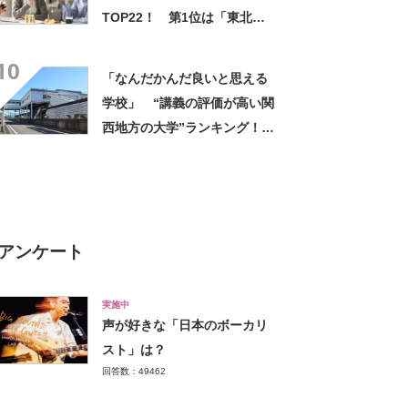
ルの先端設備」の声
TOP22！ 第1位は「東北学
院大学」【2026年最新調査結
10
果】
「なんだかんだ良いと思える
学校」 “講義の評価が高い関
西地方の大学”ランキング！
上位には「緻密にカリキュラ
ムが組まれている」「優しい
先生が多い」の声
アンケート
実施中
声が好きな「日本のボーカリ
スト」は？
回答数：49462