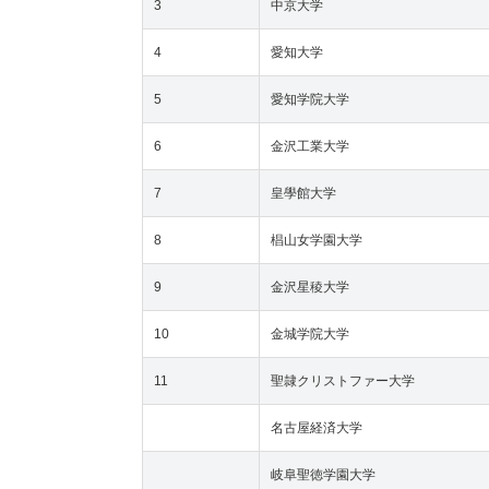
3
中京大学
4
愛知大学
5
愛知学院大学
6
金沢工業大学
7
皇學館大学
8
椙山女学園大学
9
金沢星稜大学
10
金城学院大学
11
聖隷クリストファー大学
名古屋経済大学
岐阜聖徳学園大学