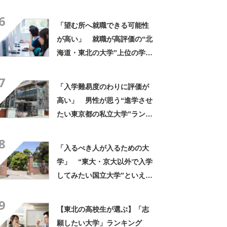
ば？ 女性が選ぶ上位に「徹
6
底的に学べる」「世の中にあ
「望む所へ就職できる可能性
る大学の中で一二を争うレベ
が高い」 就職が高評価の“北
ルの先端設備」の声
海道・東北の大学”上位の学校
に→「どこの学校よりも真
7
剣」「1年目から専門的な知識
「入学難易度のわりに評価が
を得られる」の声
高い」 男性が思う“進学させ
たい東京都の私立大学”ランキ
ング上位に学生の声！「クラ
8
スの人と仲良くなりやすい」
「入るべき人が入るための大
「他大学にない学科も」
学」 “東大・京大以外で入学
してみたい国立大学”といえ
ば？ 女性が選ぶ上位に「徹
9
底的に学べる」「世の中にあ
【東北の高校生が選ぶ】「志
る大学の中で一二を争うレベ
願したい大学」ランキング