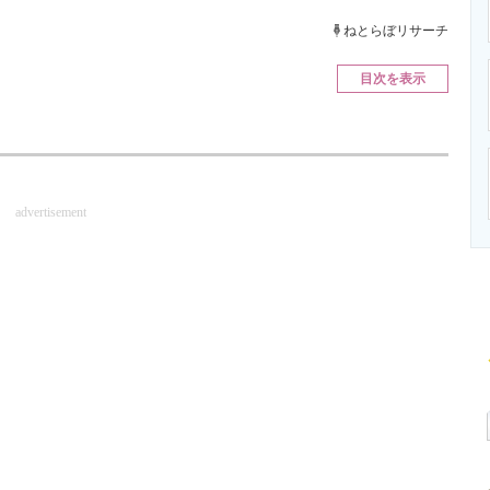
ニクス専門サイト
電子設計の基本と応用
エネルギーの専
ねとらぼリサーチ
目次を表示
advertisement