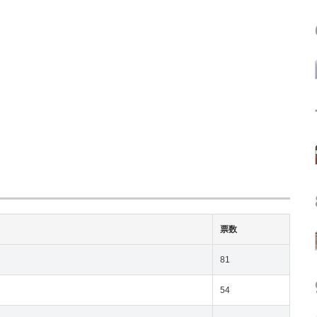
票数
81
54