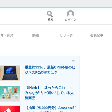
検索
ログイン
教育・育児
動物
リサーチ
会員記事
バイスの未来
好きが集まる 比べて選べる
- PR -
重量約999g、最新CPU搭載のビ
コミュニティ
マーケ×ITの今がよく分かる
ジネスPCの実力は？
【iHerb】「迷ったらこれ！」
・活用を支援
みんなが"リピ買い"している人
気商品
【抽選で5,000円分】Amazonギ