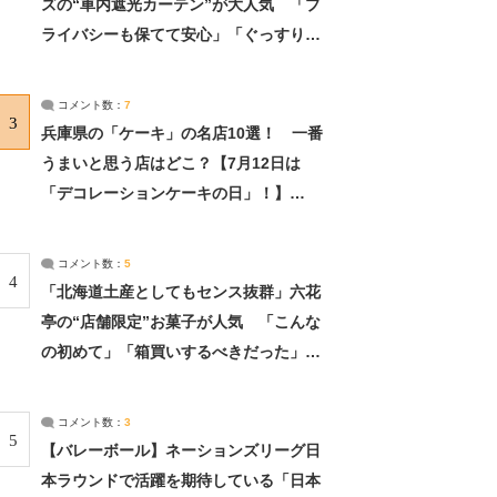
ズの“車内遮光カーテン”が大人気 「プ
ライバシーも保てて安心」「ぐっすり眠
れました」（2/2） | ライフ ねとらぼリ
サーチ：2ページ目
コメント数：
7
3
兵庫県の「ケーキ」の名店10選！ 一番
うまいと思う店はどこ？【7月12日は
「デコレーションケーキの日」！】
（2/4） | 兵庫県 ねとらぼリサーチ：2ペ
ージ目
コメント数：
5
4
「北海道土産としてもセンス抜群」六花
亭の“店舗限定”お菓子が人気 「こんな
の初めて」「箱買いするべきだった」
（1/2） | 北海道 ねとらぼリサーチ
コメント数：
3
5
【バレーボール】ネーションズリーグ日
本ラウンドで活躍を期待している「日本