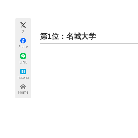
モノづくり技術者専門サイト
エレクトロ
X
ちょっと気になるネットの話題
第1位：名城大学
Share
LINE
hatena
Home