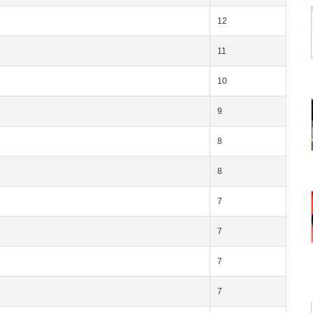
12
11
10
9
8
8
7
7
7
7