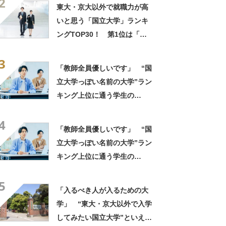
2
果】
東大・京大以外で就職力が高
いと思う「国立大学」ランキ
ングTOP30！ 第1位は「一
橋大学」【2026年最新調査結
3
果】
「教師全員優しいです」 “国
立大学っぽい名前の大学”ラン
キング上位に通う学生の
声！ 「進学校から来ている
4
人がたくさん」「専門分野は
「教師全員優しいです」 “国
かなり本格的」
立大学っぽい名前の大学”ラン
キング上位に通う学生の
声！ 「進学校から来ている
5
人がたくさん」「専門分野は
「入るべき人が入るための大
かなり本格的」
学」 “東大・京大以外で入学
してみたい国立大学”といえ