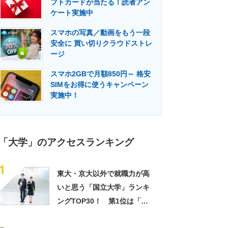
フトカードが当たる！読者アン
門メディア
建設×テクノロジーの最前線
ケート実施中
スマホの写真／動画をもう一段
安全に 買い切りクラウドストレ
ージ
スマホ2GBで月額850円～ 格安
SIMをお得に使うキャンペーン
実施中！
「大学」のアクセスランキング
1
東大・京大以外で就職力が高
いと思う「国立大学」ランキ
ングTOP30！ 第1位は「一
橋大学」【2026年最新調査結