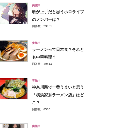
実施中
歌が上手だと思うホロライブ
のメンバーは？
回答数：23851
実施中
ラーメンって日本食？それと
も中華料理？
回答数：19644
実施中
神奈川県で一番うまいと思う
「横浜家系ラーメン店」はど
こ？
回答数：8506
実施中