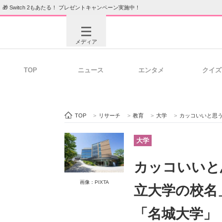
🎁 Switch 2もあたる！ プレゼントキャンペーン実施中！
メディア
TOP
ニュース
エンタメ
クイズ
注目記事を集めた総合ページ
ITの今
TOP
>
リサーチ
>
教育
>
大学
>
カッコいいと思う「東海
ビジネスと働き方のヒント
AI活用
大学
カッコいいと
ITエンジニア向け専門サイト
企業向けI
画像：PIXTA
立大学の校名
「名城大学」