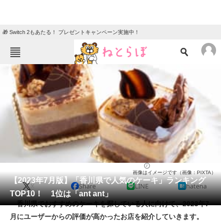
🎁 Switch 2もあたる！ プレゼントキャンペーン実施中！
ねとらぼメニュー
TOP
ニュース
エンタメ
クイズ
グルメ
地域
住まい
教育・育児
動物
リサーチ
ケーキ
2023/07/13 16:35（公開）
画像はイメージです（画像：PIXTA）
会員記事
【2023年7月版】「香川県で人気のケーキ」ランキング
X
Share
LINE
hatena
TOP10！ 1位は「ant ant」
メディア
香川県でおすすめのケーキを探している人に向けて、2023年7
月にユーザーからの評価が高かったお店を紹介していきます。
注目記事を集めた総合ページ