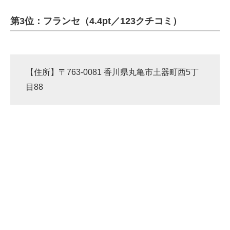
第3位：フランセ（4.4pt／123クチコミ）
ITの今と未来を見通す
スマホと通信の最新トレンド
進化するPCとデバイスの未来
【住所】〒763-0081 香川県丸亀市土器町西5丁
目88
好きが集まる 比べて選べる
ビジネスと働き方のヒント
AI活用のいまが分かる
企業ITのトレンドを詳説
経営リーダーのコミュニティ
マーケ×ITの今がよく分かる
ITエンジニア向け専門サイト