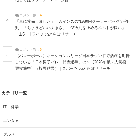
コメント数：
4
4
「車に常備しました」 カインズの“1980円クーラーバッグ”が評
判 「ちょうどいい大きさ」「保冷剤を止めるベルトが良い」
（1/5） | ライフ ねとらぼリサーチ
コメント数：
3
5
【バレーボール】ネーションズリーグ日本ラウンドで活躍を期待
している「日本男子バレー代表選手」は？【2026年版・人気投
票実施中】（投票結果） | スポーツ ねとらぼリサーチ
カテゴリ一覧
IT・科学
エンタメ
グルメ