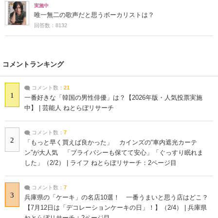
実施中
唯一無二の歌声だと思うボーカリストは？
回答数：8132
コメントランキング
コメント数：
21
1
一番好きな「韓国の男性俳優」は？【2026年版・人気投票実施
中】 | 芸能人 ねとらぼリサーチ
コメント数：
7
2
「もっと早く買えば良かった」 カインズの“車内遮光カーテ
ン”が大人気 「プライバシーも保てて安心」「ぐっすり眠れま
した」（2/2） | ライフ ねとらぼリサーチ：2ページ目
コメント数：
7
3
兵庫県の「ケーキ」の名店10選！ 一番うまいと思う店はどこ？
【7月12日は「デコレーションケーキの日」！】（2/4） | 兵庫県
ねとらぼリサーチ：2ページ目