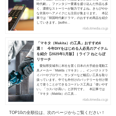
時代劇」。ファンタジー要素を盛り込んだ作品も多
く、濃密なストーリーが魅力ですよね。きらびやか
な衣装やヘアメイクにも注目が集まります。 本記
事では「韓国時代劇ドラマ」のおすすめ商品を紹介
していきます。[autho…
nlab.itmedia.co.jp
「マキタ（Makita）の工具」おすすめ6
選！ 今年DIYをはじめる人必見のアイテム
を紹介【2025年1月版】 | ライフ ねとらぼ
リサーチ
愛知県安城市に本社を置く日本の大手総合電動工
具メーカー「Makita（マキタ）」。インパクトドラ
イバーやブロワー、サンダーなど幅広い工具を取り
扱っています。中でも外付けのバッテリーを付け替
えて使うことができるコードレス工具は「使いやす
い」「コスパが高い」と評判です。 本記事では
「マキタ（Makita）の工具…
nlab.itmedia.co.jp
TOP10の全順位は、次のページからご覧ください！