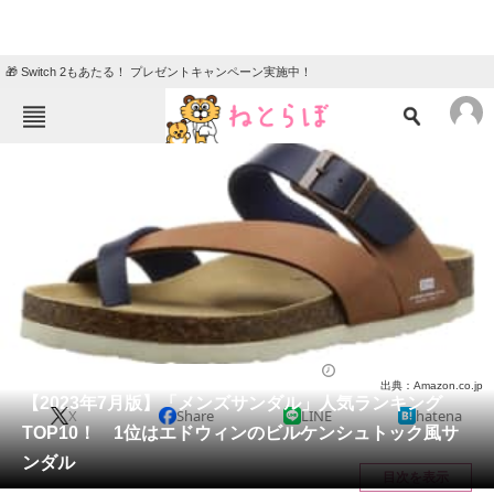
🎁 Switch 2もあたる！ プレゼントキャンペーン実施中！
ねとらぼメニュー
TOP
ニュース
エンタメ
クイズ
グルメ
地域
住まい
教育・育児
動物
リサーチ
シューズ
2023/07/25 17:10（公開）
出典：Amazon.co.jp
会員記事
【2023年7月版】「メンズサンダル」人気ランキング
X
Share
LINE
hatena
TOP10！ 1位はエドウィンのビルケンシュトック風サ
メディア
ンダル
目次を表示
注目記事を集めた総合ページ