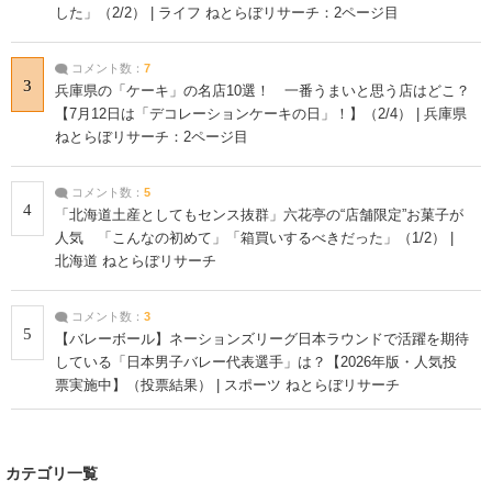
した」（2/2） | ライフ ねとらぼリサーチ：2ページ目
コメント数：
7
3
兵庫県の「ケーキ」の名店10選！ 一番うまいと思う店はどこ？
【7月12日は「デコレーションケーキの日」！】（2/4） | 兵庫県
ねとらぼリサーチ：2ページ目
コメント数：
5
4
「北海道土産としてもセンス抜群」六花亭の“店舗限定”お菓子が
人気 「こんなの初めて」「箱買いするべきだった」（1/2） |
北海道 ねとらぼリサーチ
コメント数：
3
5
【バレーボール】ネーションズリーグ日本ラウンドで活躍を期待
している「日本男子バレー代表選手」は？【2026年版・人気投
票実施中】（投票結果） | スポーツ ねとらぼリサーチ
カテゴリ一覧