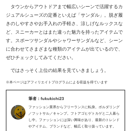
タウンからアウトドアまで幅広いシーンで活躍するカ
ITの今と未来を見通す
ジュアルシューズの定番といえば「サンダル」。脱ぎ履
きのしやすさやお手入れの手軽さ、涼しげなルックスな
スマホと通信の最新トレンド
ど、スニーカーとはまた違った魅力を持ったアイテムで
進化するPCとデバイスの未来
す。スポーツサンダルやシャワーサンダルなど、シーン
に合わせてさまざまな種類のアイテムが出ているので、
好きが集まる 比べて選べる
ぜひチェックしてみてください。
ビジネスと働き方のヒント
ではさっそく上位の結果を見ていきましょう。
AI活用のいまが分かる
※本ページはアフィリエイトプログラムによる収益を得ています
企業ITのトレンドを詳説
筆者：fukukichi23
経営リーダーのコミュニティ
ファッション業界からフリーランスに転身。ボルダリング
マーケ×ITの今がよく分かる
／フットサル／キャンプ。フトアゴヒゲトカゲと二人暮ら
し中。ファッションには深い興味があり、最新のトレンド
ITエンジニア向け専門サイト
やアイテム、ブランドなど、幅広く取り扱っています。