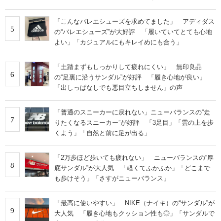
「こんなバレエシューズを求めてました」 アディダス
5
の“バレエシューズ”が大好評 「履いていてとても心地
よい」「カジュアルにもキレイめにも合う」
「土踏まずもしっかりして疲れにくい」 無印良品
6
の“足裏に沿うサンダル”が好評 「履き心地が良い」
「出しっぱなしでも悪目立ちしません」の声
「普通のスニーカーに戻れない」ニューバランスの“走
7
りたくなるスニーカー”が好評 「3足目」「雲の上を歩
くよう」「自然と前に足が出る」
「2万歩ほど歩いても疲れない」 ニューバランスの“厚
8
底サンダル”が大人気 「軽くてふかふか」「どこまで
も歩けそう」「さすがニューバランス」
「最高に使いやすい」 NIKE（ナイキ）の“サンダル”が
9
大人気 「履き心地もクッション性も◎」「サンダルで