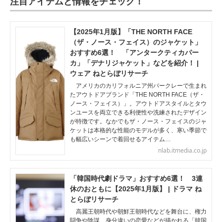
注目アイテムと情報をチェック！
【2025年1月版】「THE NORTH FACE
（ザ・ノース・フェイス）のジャケット」
おすすめ6選！ 「アンタークティカパー
カ」「デナリジャケット」などを紹介！ |
ウェア ねとらぼリサーチ
アメリカのカリフォルニア州バークレーで生まれ
たアウトドアブランド「THE NORTH FACE（ザ・
ノース・フェイス）」。アウトドアスタイルとタウ
ンユースを両立できる利便性や洗練されたデザイン
が特徴です。なかでもザ・ノース・フェイスのジャ
ケットは本格的な性能のモデルが多く、寒い季節で
も幅広いシーンで着回せるアイテム…
nlab.itmedia.co.jp
「韓国時代劇ドラマ」おすすめ6選！ 3連
休のおともに【2025年1月版】 | ドラマ ね
とらぼリサーチ
高麗王朝時代や朝鮮王朝時代などを舞台に、権力
闘争や陰謀、身分違いの恋愛などが描かれる「韓国