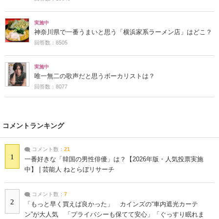
実施中
神奈川県で一番うまいと思う「横浜家系ラーメン店」はどこ？
回答数：8505
実施中
唯一無二の歌声だと思うボーカリストは？
回答数：8077
コメントランキング
コメント数：
21
1
一番好きな「韓国の男性俳優」は？【2026年版・人気投票実施
中】 | 芸能人 ねとらぼリサーチ
コメント数：
7
2
「もっと早く買えば良かった」 カインズの“車内遮光カーテ
ン”が大人気 「プライバシーも保てて安心」「ぐっすり眠れま