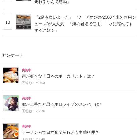
走れるなんて感動」
「2足も買いました」 ワークマンの“2300円水陸両用シ
10
ューズ”が大人気 「海の岩場で使用」「水に濡れても
すぐに乾く」
アンケート
実施中
声が好きな「日本のボーカリスト」は？
回答数：49453
実施中
歌が上手だと思うホロライブのメンバーは？
回答数：23836
実施中
ラーメンって日本食？それとも中華料理？
回答数：19640