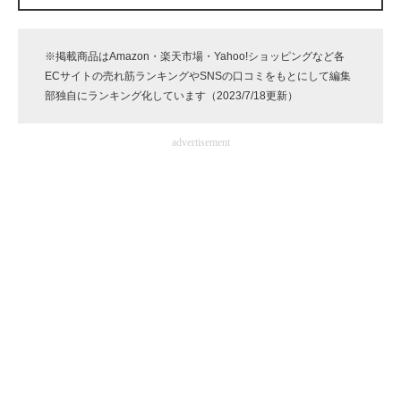
企業向けIT製品の総合サイト
※掲載商品はAmazon・楽天市場・Yahoo!ショッピングなど各
IT製品の技術・比較・事例
ECサイトの売れ筋ランキングやSNSの口コミをもとにして編集
部独自にランキング化しています（2023/7/18更新）
製造業のIT導入・活用を支援
モノづくり技術者専門サイト
advertisement
エレクトロニクス専門サイト
電子設計の基本と応用
エネルギーの専門メディア
建設×テクノロジーの最前線
ちょっと気になるネットの話題