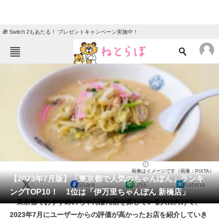
🎁 Switch 2もあたる！ プレゼントキャンペーン実施中！
ねとらぼメニュー
TOP
ニュース
エンタメ
クイズ
グルメ
地域
住まい
教育・育児
動物
リサーチ
グルメ
2023/07/22 18:10（公開）
画像はイメージです（画像：PIXTA）
会員記事
【2023年7月版】「東京都で人気のちゃんぽん」ランキ
X
Share
LINE
hatena
ングTOP10！ 1位は「伊万里ちゃんぽん 新橋店」
メディア
東京都でおすすめのちゃんぽん店を探している人に向けて、
2023年7月にユーザーからの評価が高かったお店を紹介していき
注目記事を集めた総合ページ