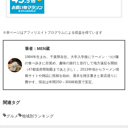
※本ページはアフィリエイトプログラムによる収益を得ています
筆者：MEN蔵
1984年生まれ、千葉県在住。大学入学後にラーメン・つけ麺
の食べ歩きに目覚め、趣味の旅行と並行して地方遠征を開始
（47都道府県制覇まであと少し）。2013年頃からラーメン情
報サイトや雑誌に投稿を始め、週末を雑文書きと新店巡りに
費やす。現在は年間250～300杯程度で安定。
関連タグ
グルメ
地域別ランキング