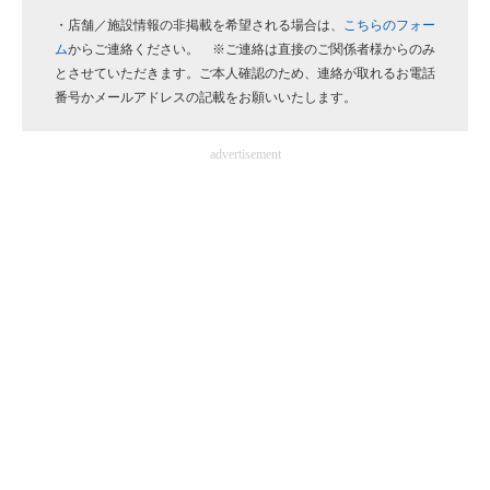
・店舗／施設情報の非掲載を希望される場合は、
こちらのフォー
企業向けIT製品の総合サイト
ム
からご連絡ください。 ※ご連絡は直接のご関係者様からのみ
IT製品の技術・比較・事例
とさせていただきます。ご本人確認のため、連絡が取れるお電話
番号かメールアドレスの記載をお願いいたします。
製造業のIT導入・活用を支援
advertisement
モノづくり技術者専門サイト
エレクトロニクス専門サイト
電子設計の基本と応用
エネルギーの専門メディア
建設×テクノロジーの最前線
ちょっと気になるネットの話題