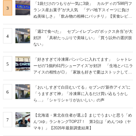
「1袋だけのつもりが一気に3袋」 カルディの“598円フ
3
ランス産お菓子”が大人気 「デパ地下スイーツに負け
ぬ美味しさ」「飲み物の相棒にバッチリ」【実食レビュ
ー】
「週2で食べた」 セブンイレブンの“ボックス弁当”が大
4
好評 「具材たっぷりで美味しい」「買う以外の選択肢
ない」
「好きすぎて冷凍庫パンパンに入れてます」 シャトレ
5
ーゼの“1個約61円シューアイス”が好評 「生地とバニラ
アイスの相性が◎」「家族も好きで夏はストックして
る」
「おいしすぎて白目むいてる」セブンの“新作アイス”に
6
「うますぎて神」「冷凍庫に入るだけ買い込もうかし
ら…」「シャリシャリがおいしい」の声
【北海道・東北在住者が選ぶ】まじでうまいと思う「め
7
んつゆ」ランキングTOP27！ 第1位は「めんつゆ（ヤ
マキ）」【2026年最新調査結果】