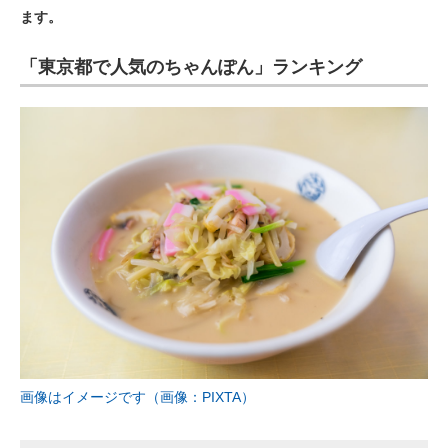
ます。
ITの今と未来を見通す
「東京都で人気のちゃんぽん」ランキング
スマホと通信の最新トレンド
進化するPCとデバイスの未来
好きが集まる 比べて選べる
ビジネスと働き方のヒント
AI活用のいまが分かる
企業ITのトレンドを詳説
経営リーダーのコミュニティ
マーケ×ITの今がよく分かる
画像はイメージです（画像：PIXTA）
ITエンジニア向け専門サイト