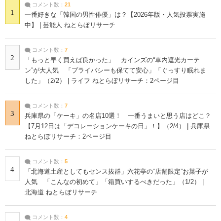
コメント数：
21
1
一番好きな「韓国の男性俳優」は？【2026年版・人気投票実施
中】 | 芸能人 ねとらぼリサーチ
コメント数：
7
2
「もっと早く買えば良かった」 カインズの“車内遮光カーテ
ン”が大人気 「プライバシーも保てて安心」「ぐっすり眠れま
した」（2/2） | ライフ ねとらぼリサーチ：2ページ目
コメント数：
7
3
兵庫県の「ケーキ」の名店10選！ 一番うまいと思う店はどこ？
【7月12日は「デコレーションケーキの日」！】（2/4） | 兵庫県
ねとらぼリサーチ：2ページ目
コメント数：
5
4
「北海道土産としてもセンス抜群」六花亭の“店舗限定”お菓子が
人気 「こんなの初めて」「箱買いするべきだった」（1/2） |
北海道 ねとらぼリサーチ
コメント数：
4