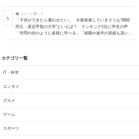
コメント数：
3
5
「子供ができたら通わせたい」 今後発展していきそうな“関関
同立・産近甲龍の大学”といえば？ ランキング1位に学生の声
「学問の街のように多様に学べる」「就職や進学の実績も高い」
| 大学 ねとらぼリサーチ
カテゴリ一覧
IT・科学
エンタメ
グルメ
ゲーム
スポーツ