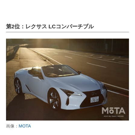
企業向けIT製品の総合サイト
IT製品の技術・比較・事例
第2位：レクサス LCコンバーチブル
製造業のIT導入・活用を支援
モノづくり技術者専門サイト
エレクトロニクス専門サイト
電子設計の基本と応用
エネルギーの専門メディア
建設×テクノロジーの最前線
ちょっと気になるネットの話題
画像：
MOTA