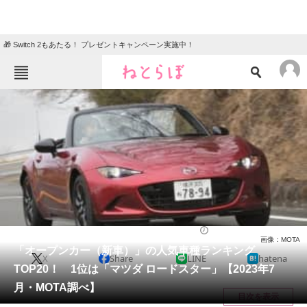
🎁 Switch 2もあたる！ プレゼントキャンペーン実施中！
ねとらぼメニュー
TOP
ニュース
エンタメ
クイズ
グルメ
地域
住まい
教育・育児
動物
リサーチ
自動車
2023/07/31 12:05（公開）
画像：MOTA
会員記事
「オープンカー（新車）」の人気車種ランキング
X
Share
LINE
hatena
TOP20！ 1位は「マツダ ロードスター」【2023年7
メディア
月・MOTA調べ】
目次を表示
注目記事を集めた総合ページ