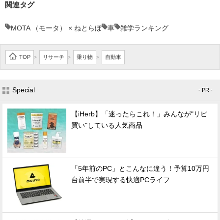
関連タグ
MOTA （モータ） × ねとらぼ
車
雑学ランキング
TOP
リサーチ
乗り物
自動車
>
>
>
Special
- PR -
【iHerb】「迷ったらこれ！」みんなが"リピ
買い"している人気商品
「5年前のPC」とこんなに違う！予算10万円
台前半で実現する快適PCライフ