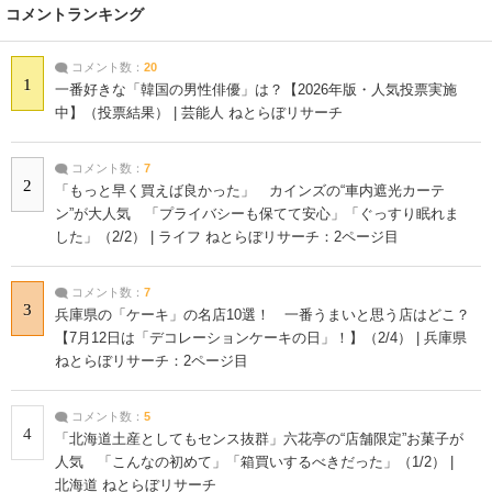
コメントランキング
コメント数：
20
1
一番好きな「韓国の男性俳優」は？【2026年版・人気投票実施
中】（投票結果） | 芸能人 ねとらぼリサーチ
コメント数：
7
2
「もっと早く買えば良かった」 カインズの“車内遮光カーテ
ン”が大人気 「プライバシーも保てて安心」「ぐっすり眠れま
した」（2/2） | ライフ ねとらぼリサーチ：2ページ目
コメント数：
7
3
兵庫県の「ケーキ」の名店10選！ 一番うまいと思う店はどこ？
【7月12日は「デコレーションケーキの日」！】（2/4） | 兵庫県
ねとらぼリサーチ：2ページ目
コメント数：
5
4
「北海道土産としてもセンス抜群」六花亭の“店舗限定”お菓子が
人気 「こんなの初めて」「箱買いするべきだった」（1/2） |
北海道 ねとらぼリサーチ