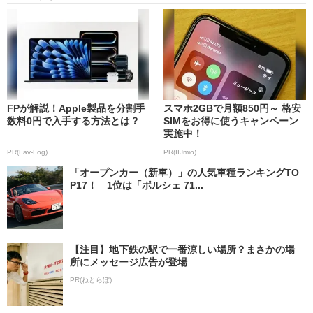
FPが解説！Apple製品を分割手
スマホ2GBで月額850円～ 格安
数料0円で入手する方法とは？
SIMをお得に使うキャンペーン
実施中！
PR(Fav-Log)
PR(IIJmio)
「オープンカー（新車）」の人気車種ランキングTO
P17！ 1位は「ポルシェ 71...
【注目】地下鉄の駅で一番涼しい場所？まさかの場
所にメッセージ広告が登場
PR(ねとらぼ)