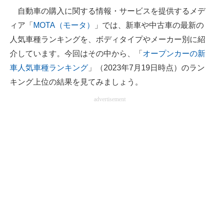
自動車の購入に関する情報・サービスを提供するメデ
ITの今と未来を見通す
ィア「
MOTA（モータ）
」では、新車や中古車の最新の
人気車種ランキングを、ボディタイプやメーカー別に紹
スマホと通信の最新トレンド
介しています。今回はその中から、「
オープンカーの新
進化するPCとデバイスの未来
車人気車種ランキング
」（2023年7月19日時点）のラン
キング上位の結果を見てみましょう。
好きが集まる 比べて選べる
advertisement
ビジネスと働き方のヒント
AI活用のいまが分かる
企業ITのトレンドを詳説
経営リーダーのコミュニティ
マーケ×ITの今がよく分かる
ITエンジニア向け専門サイト