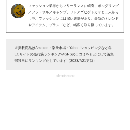
ファッション業界からフリーランスに転身。ボルダリング
企業向けIT製品の総合サイト
／フットサル／キャンプ。フトアゴヒゲトカゲと二人暮ら
し中。ファッションには深い興味があり、最新のトレンド
IT製品の技術・比較・事例
やアイテム、ブランドなど、幅広く取り扱っています。
製造業のIT導入・活用を支援
モノづくり技術者専門サイト
※掲載商品はAmazon・楽天市場・Yahoo!ショッピングなど各
ECサイトの売れ筋ランキングやSNSの口コミをもとにして編集
エレクトロニクス専門サイト
部独自にランキング化しています（2023/7/21更新）
電子設計の基本と応用
advertisement
エネルギーの専門メディア
建設×テクノロジーの最前線
ちょっと気になるネットの話題