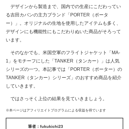
デザインから製造まで、国内での生産にこだわってい
ITの今と未来を見通す
る吉田カバンの主力ブランド「PORTER（ポータ
ー）」。オリジナルの生地を使用したアイテムも多く、
スマホと通信の最新トレンド
デザインにも機能性にもこだわりぬいた商品がそろって
進化するPCとデバイスの未来
います。
好きが集まる 比べて選べる
そのなかでも、米国空軍のフライトジャケット「MA-
1」をモチーフにした「TANKER（タンカー）」は人気
ビジネスと働き方のヒント
シリーズの一つ。本記事では「PORTER（ポーター）の
AI活用のいまが分かる
TANKER（タンカー）シリーズ」のおすすめ商品を紹介
していきます。
企業ITのトレンドを詳説
ではさっそく上位の結果を見ていきましょう。
経営リーダーのコミュニティ
※本ページはアフィリエイトプログラムによる収益を得ています
マーケ×ITの今がよく分かる
ITエンジニア向け専門サイト
筆者：fukukichi23