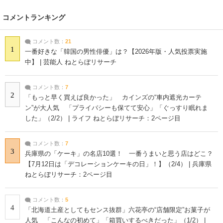
コメントランキング
コメント数：
21
1
一番好きな「韓国の男性俳優」は？【2026年版・人気投票実施
中】 | 芸能人 ねとらぼリサーチ
コメント数：
7
2
「もっと早く買えば良かった」 カインズの“車内遮光カーテ
ン”が大人気 「プライバシーも保てて安心」「ぐっすり眠れま
した」（2/2） | ライフ ねとらぼリサーチ：2ページ目
コメント数：
7
3
兵庫県の「ケーキ」の名店10選！ 一番うまいと思う店はどこ？
【7月12日は「デコレーションケーキの日」！】（2/4） | 兵庫県
ねとらぼリサーチ：2ページ目
コメント数：
5
4
「北海道土産としてもセンス抜群」六花亭の“店舗限定”お菓子が
人気 「こんなの初めて」「箱買いするべきだった」（1/2） |