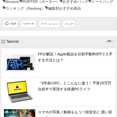
Amazon
PORTER（ポーター）
おすすめバッグ
トートバッグ
ランキング（Ranking）
編集部おすすめ商品
TOP
リサーチ
ファッション
バッグ
>
>
>
Special
- PR -
FPが解説！Apple製品を分割手数料0円で入手
する方法とは？
「5年前のPC」とこんなに違う！予算10万円
台前半で実現する快適PCライフ
スマホの写真／動画をもう一段安全に 買い切