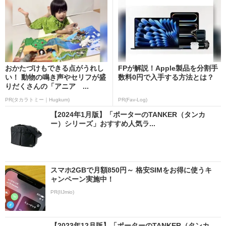
おかたづけもできる点がうれし
FPが解説！Apple製品を分割手
い！ 動物の鳴き声やセリフが盛
数料0円で入手する方法とは？
りだくさんの「アニア ...
PR(タカラトミー｜Hugkum)
PR(Fav-Log)
【2024年1月版】「ポーターのTANKER（タンカ
ー）シリーズ」おすすめ人気ラ...
スマホ2GBで月額850円～ 格安SIMをお得に使うキ
ャンペーン実施中！
PR(IIJmio)
【2023年12月版】「ポーターのTANKER（タンカ