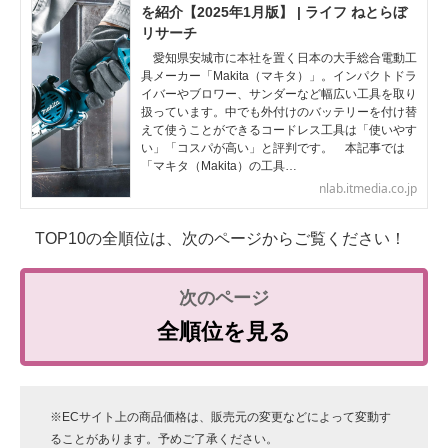
を紹介【2025年1月版】 | ライフ ねとらぼ
リサーチ
愛知県安城市に本社を置く日本の大手総合電動工
具メーカー「Makita（マキタ）」。インパクトドラ
イバーやブロワー、サンダーなど幅広い工具を取り
扱っています。中でも外付けのバッテリーを付け替
えて使うことができるコードレス工具は「使いやす
い」「コスパが高い」と評判です。 本記事では
「マキタ（Makita）の工具…
nlab.itmedia.co.jp
TOP10の全順位は、次のページからご覧ください！
全順位を見る
※ECサイト上の商品価格は、販売元の変更などによって変動す
ることがあります。予めご了承ください。