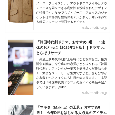
ノース・フェイス）」。アウトドアスタイルとタウ
ンユースを両立できる利便性や洗練されたデザイン
が特徴です。なかでもザ・ノース・フェイスのジャ
ケットは本格的な性能のモデルが多く、寒い季節で
も幅広いシーンで着回せるアイテム…
nlab.itmedia.co.jp
「韓国時代劇ドラマ」おすすめ6選！ 3連
休のおともに【2025年1月版】 | ドラマ ね
とらぼリサーチ
高麗王朝時代や朝鮮王朝時代などを舞台に、権力
闘争や陰謀、身分違いの恋愛などが描かれる「韓国
時代劇」。ファンタジー要素を盛り込んだ作品も多
く、濃密なストーリーが魅力ですよね。きらびやか
な衣装やヘアメイクにも注目が集まります。 本記
事では「韓国時代劇ドラマ」のおすすめ商品を紹介
していきます。[autho…
nlab.itmedia.co.jp
「マキタ（Makita）の工具」おすすめ6
選！ 今年DIYをはじめる人必見のアイテム