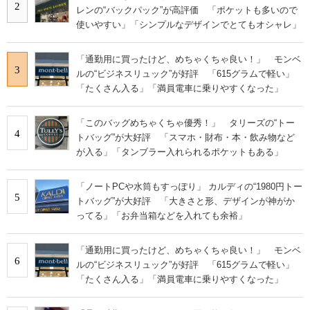
2
レンの“バックパック”が高評価 「ポケットも多いので
使いやすい」「シンプルなデザインでとてもオシャレ」
「通勤用に買ったけど、めちゃくちゃ良い！」 モンベ
3
ルの“ビジネスリュック”が好評 「615グラムで軽い」
「たくさん入る」「満員電車に乗りやすくなった」
「このバッグめちゃくちゃ優秀！」 タリーズの“トー
4
トバッグ”が大好評 「スマホ・財布・本・飲み物など
が入る」「タンブラー入れられるポケットもある」
「ノートPCや水筒もすっぽり」 カルディの“1980円トー
5
トバッグ”が大好評 「大きさと形、デザインが神がか
ってる」「お弁当箱などを入れても余裕」
「通勤用に買ったけど、めちゃくちゃ良い！」 モンベ
6
ルの“ビジネスリュック”が好評 「615グラムで軽い」
「たくさん入る」「満員電車に乗りやすくなった」