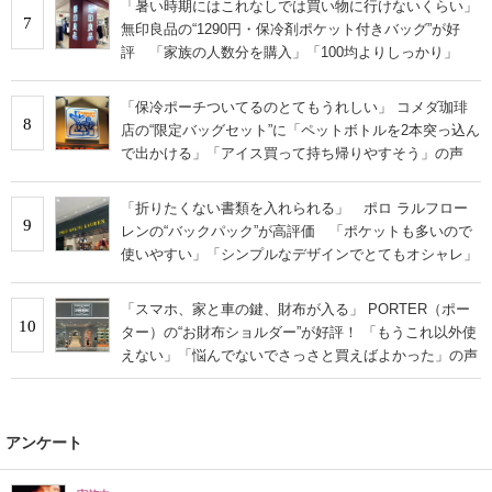
「暑い時期にはこれなしでは買い物に行けないくらい」
7
無印良品の“1290円・保冷剤ポケット付きバッグ”が好
評 「家族の人数分を購入」「100均よりしっかり」
「保冷ポーチついてるのとてもうれしい」 コメダ珈琲
8
店の“限定バッグセット”に「ペットボトルを2本突っ込ん
で出かける」「アイス買って持ち帰りやすそう」の声
「折りたくない書類を入れられる」 ポロ ラルフロー
9
レンの“バックパック”が高評価 「ポケットも多いので
使いやすい」「シンプルなデザインでとてもオシャレ」
「スマホ、家と車の鍵、財布が入る」 PORTER（ポー
10
ター）の“お財布ショルダー”が好評！ 「もうこれ以外使
えない」「悩んでないでさっさと買えばよかった」の声
アンケート