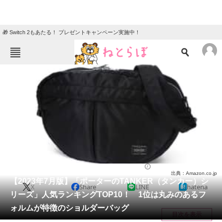
🎁 Switch 2もあたる！ プレゼントキャンペーン実施中！
ねとらぼメニュー
TOP
ニュース
エンタメ
クイズ
グルメ
地域
住まい
教育・育児
動物
リサーチ
バッグ
2023/07/27 21:50（公開）
出典：Amazon.co.jp
会員記事
【2023年7月版】「ポーターのTANKER（タンカー）シ
X
Share
LINE
hatena
リーズ」人気ランキングTOP10！ 1位は丸みのあるフ
メディア
ォルムが特徴のショルダーバッグ
目次を表示
注目記事を集めた総合ページ