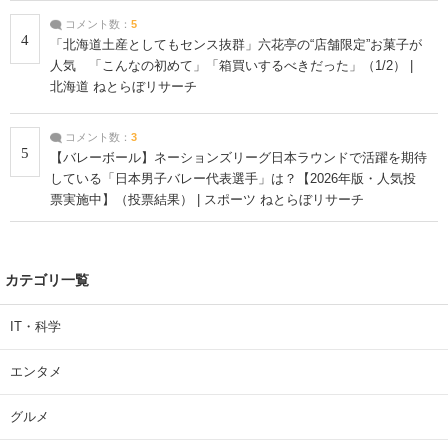
コメント数：
5
4
「北海道土産としてもセンス抜群」六花亭の“店舗限定”お菓子が
人気 「こんなの初めて」「箱買いするべきだった」（1/2） |
北海道 ねとらぼリサーチ
コメント数：
3
5
【バレーボール】ネーションズリーグ日本ラウンドで活躍を期待
している「日本男子バレー代表選手」は？【2026年版・人気投
票実施中】（投票結果） | スポーツ ねとらぼリサーチ
カテゴリ一覧
IT・科学
エンタメ
グルメ