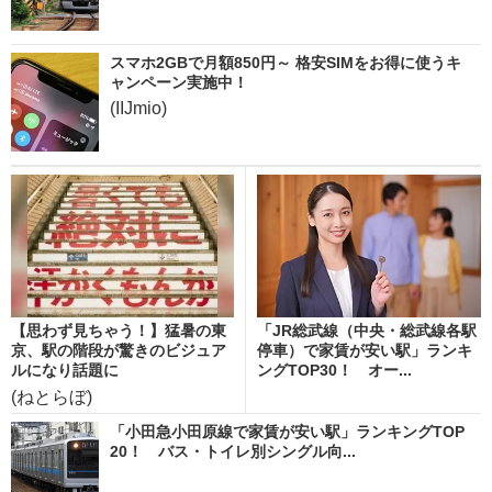
スマホ2GBで月額850円～ 格安SIMをお得に使うキ
ャンペーン実施中！
(IIJmio)
【思わず見ちゃう！】猛暑の東
「JR総武線（中央・総武線各駅
京、駅の階段が驚きのビジュア
停車）で家賃が安い駅」ランキ
ルになり話題に
ングTOP30！ オー...
(ねとらぼ)
「小田急小田原線で家賃が安い駅」ランキングTOP
20！ バス・トイレ別シングル向...