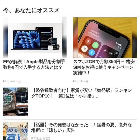
今、あなたにオススメ
FPが解説！Apple製品を分割手
スマホ2GBで月額850円～ 格安
数料0円で入手する方法とは？
SIMをお得に使うキャンペーン
実施中！
PR(Fav-Log)
PR(IIJmio)
【渋谷通勤者向け】家賃が安い「始発駅」ランキン
グTOP10！ 第1位は「小手指」...
【話題】その発想はなかった…！猛暑の夏、意外な
場所に「涼しい」広告
PR(ねとらぼ)