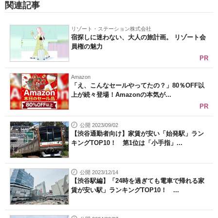
関連記事
リゾート・ステーション株式会社
宿探しに迷わない、大人の旅計画。 リゾート会
員権の魅力
PR
Amazon
「え、こんなセールやってたの？」80％OFF以
上が続々登場！Amazonの本気が...
PR
公開 2023/09/02
【渋谷通勤者向け】家賃が安い「始発駅」ラン
キングTOP10！ 第1位は「小手指」...
公開 2023/12/14
【渋谷駅編】「24時を過ぎても電車で帰れる家
賃が安い駅」ランキングTOP10！ ...