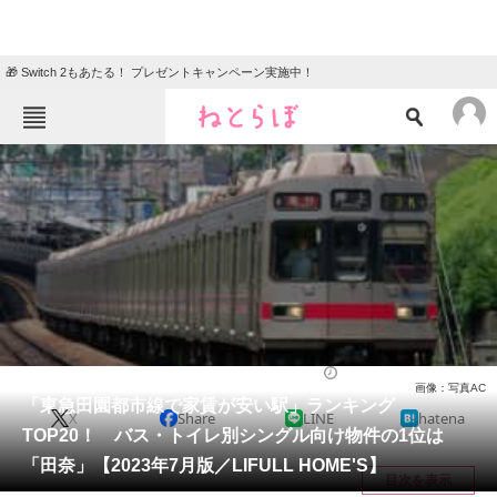
🎁 Switch 2もあたる！ プレゼントキャンペーン実施中！
ねとらぼメニュー
TOP
ニュース
エンタメ
クイズ
グルメ
地域
住まい
教育・育児
動物
リサーチ
住まい
2023/08/02 18:25（公開）
画像：写真AC
会員記事
「東急田園都市線で家賃が安い駅」ランキング
X
Share
LINE
hatena
TOP20！ バス・トイレ別シングル向け物件の1位は
メディア
「田奈」【2023年7月版／LIFULL HOME'S】
目次を表示
注目記事を集めた総合ページ