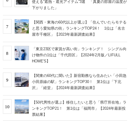
使える“遮熱・遮光アイテム”3選 「真夏の部屋の温度が
下がりました」
【関西・東海の60代以上が選ぶ】「住んでいたらモテる
7
と思う愛知県の街」ランキングTOP24！ 1位は「名古
屋市千種区」【2023年最新調査結果】
「東京23区で家賃が高い街」ランキング！ シングル向
8
け物件の1位は「千代田区」【2024年2月版／LIFULL
HOME'S】
【関東の60代に聞いた】新宿勤務なら住みたい「小田急
9
小田原線の駅」ランキングTOP30！ 第1位は「下北
沢」「経堂」【2024年最新調査結果】
【50代男性が選ぶ】移住したいと思う「県庁所在地」ラ
10
ンキングTOP21！ 第1位は「福岡市」【2024年最新投
票結果】