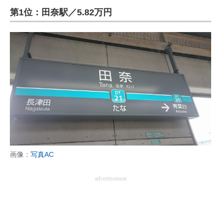
第1位：田奈駅／5.82万円
ITの今と未来を見通す
スマホと通信の最新トレンド
進化するPCとデバイスの未来
好きが集まる 比べて選べる
ビジネスと働き方のヒント
AI活用のいまが分かる
企業ITのトレンドを詳説
画像：
写真AC
経営リーダーのコミュニティ
advertisement
マーケ×ITの今がよく分かる
ITエンジニア向け専門サイト