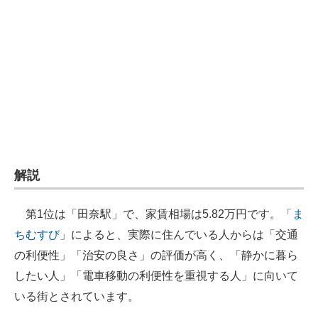
企業向けIT製品の総合サイト
IT製品の技術・比較・事例
製造業のIT導入・活用を支援
モノづくり技術者専門サイト
エレクトロニクス専門サイト
電子設計の基本と応用
解説
エネルギーの専門メディア
第1位は「田奈駅」で、家賃相場は5.82万円です。「
ま
建設×テクノロジーの最前線
ちむすび
」によると、実際に住んでいる人からは「交通
の利便性」「治安の良さ」の評価が高く、「静かに暮ら
ちょっと気になるネットの話題
したい人」「電車移動の利便性を重視する人」に向いて
いる街とされています。