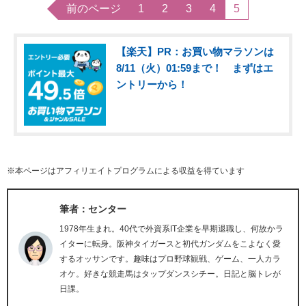
前のページ
1
2
3
4
5
【楽天】PR：お買い物マラソンは
8/11（火）01:59まで！ まずはエ
ントリーから！
※本ページはアフィリエイトプログラムによる収益を得ています
筆者：センター
1978年生まれ。40代で外資系IT企業を早期退職し、何故かラ
イターに転身。阪神タイガースと初代ガンダムをこよなく愛
するオッサンです。趣味はプロ野球観戦、ゲーム、一人カラ
オケ。好きな競走馬はタップダンスシチー。日記と脳トレが
日課。