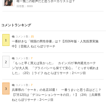
唯一無二の歌声だと思うボーカリストは？
回答数：8069
コメントランキング
コメント数：
21
1
一番好きな「韓国の男性俳優」は？【2026年版・人気投票実施
中】 | 芸能人 ねとらぼリサーチ
コメント数：
7
2
「もっと早く買えば良かった」 カインズの“車内遮光カーテ
ン”が大人気 「プライバシーも保てて安心」「ぐっすり眠れま
した」（2/2） | ライフ ねとらぼリサーチ：2ページ目
コメント数：
7
3
兵庫県の「ケーキ」の名店10選！ 一番うまいと思う店はどこ？
【7月12日は「デコレーションケーキの日」！】（2/4） | 兵庫県
ねとらぼリサーチ：2ページ目