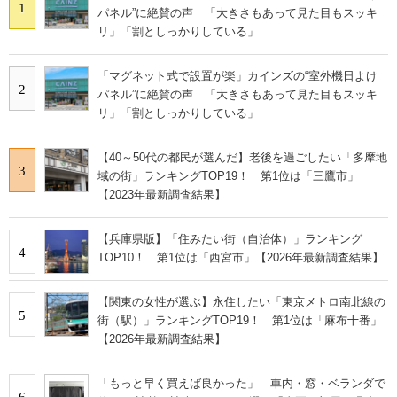
1
パネル”に絶賛の声 「大きさもあって見た目もスッキ
リ」「割としっかりしている」
「マグネット式で設置が楽」カインズの“室外機日よけ
2
パネル”に絶賛の声 「大きさもあって見た目もスッキ
リ」「割としっかりしている」
【40～50代の都民が選んだ】老後を過ごしたい「多摩地
3
域の街」ランキングTOP19！ 第1位は「三鷹市」
【2023年最新調査結果】
【兵庫県版】「住みたい街（自治体）」ランキング
4
TOP10！ 第1位は「西宮市」【2026年最新調査結果】
【関東の女性が選ぶ】永住したい「東京メトロ南北線の
5
街（駅）」ランキングTOP19！ 第1位は「麻布十番」
【2026年最新調査結果】
「もっと早く買えば良かった」 車内・窓・ベランダで
6