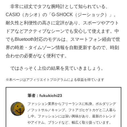
非常に頑丈でタフな腕時計として知られている、
ITの今と未来を見通す
CASIO（カシオ）の「G-SHOCK（ジーショック）」。
耐久性と利便性の高さに定評があり、スポーツやアウト
スマホと通信の最新トレンド
ドアなどアクティブなシーンでも安心して使えます。中
進化するPCとデバイスの未来
でもBluetooth対応のモデルは、スマートフォン経由で世
界の時差・タイムゾーン情報を自動更新するので、時刻
好きが集まる 比べて選べる
合わせの必要がなく便利です。
ビジネスと働き方のヒント
ではさっそく上位の結果を見ていきましょう。
AI活用のいまが分かる
※本ページはアフィリエイトプログラムによる収益を得ています
企業ITのトレンドを詳説
筆者：fukukichi23
経営リーダーのコミュニティ
ファッション業界からフリーランスに転身。ボルダリング
マーケ×ITの今がよく分かる
／フットサル／キャンプ。フトアゴヒゲトカゲと二人暮ら
し中。ファッションには深い興味があり、最新のトレンド
ITエンジニア向け専門サイト
やアイテム、ブランドなど、幅広く取り扱っています。