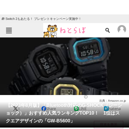
🎁 Switch 2もあたる！ プレゼントキャンペーン実施中！
ねとらぼメニュー
TOP
ニュース
エンタメ
クイズ
グルメ
地域
住まい
教育・育児
動物
リサーチ
腕時計
2023/08/09 21:15（公開）
出典：Amazon.co.jp
会員記事
【2023年8月版】「Bluetooth対応のG-SHOCK（ジーシ
X
Share
LINE
hatena
ョック）」おすすめ人気ランキングTOP10！ 1位はス
メディア
クエアデザインの「GW-B5600」
目次を表示
注目記事を集めた総合ページ