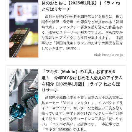
休のおともに【2025年1月版】 | ドラマ ね
とらぼリサーチ
高麗王朝時代や朝鮮王朝時代などを舞台に、権力
闘争や陰謀、身分違いの恋愛などが描かれる「韓国
時代劇」。ファンタジー要素を盛り込んだ作品も多
く、濃密なストーリーが魅力ですよね。きらびやか
な衣装やヘアメイクにも注目が集まります。 本記
事では「韓国時代劇ドラマ」のおすすめ商品を紹介
していきます。[autho…
nlab.itmedia.co.jp
「マキタ（Makita）の工具」おすすめ6
選！ 今年DIYをはじめる人必見のアイテム
を紹介【2025年1月版】 | ライフ ねとらぼ
リサーチ
愛知県安城市に本社を置く日本の大手総合電動工
具メーカー「Makita（マキタ）」。インパクトドラ
イバーやブロワー、サンダーなど幅広い工具を取り
扱っています。中でも外付けのバッテリーを付け替
えて使うことができるコードレス工具は「使いやす
い」「コスパが高い」と評判です。 本記事では
「マキタ（Makita）の工具…