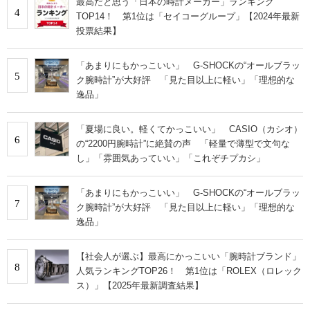
最高だと思う「日本の時計メーカー」ランキング
4
TOP14！ 第1位は「セイコーグループ」【2024年最新
投票結果】
「あまりにもかっこいい」 G-SHOCKの“オールブラッ
5
ク腕時計”が大好評 「見た目以上に軽い」「理想的な
逸品」
「夏場に良い。軽くてかっこいい」 CASIO（カシオ）
6
の“2200円腕時計”に絶賛の声 「軽量で薄型で文句な
し」「雰囲気あっていい」「これぞチプカシ」
「あまりにもかっこいい」 G-SHOCKの“オールブラッ
7
ク腕時計”が大好評 「見た目以上に軽い」「理想的な
逸品」
【社会人が選ぶ】最高にかっこいい「腕時計ブランド」
8
人気ランキングTOP26！ 第1位は「ROLEX（ロレック
ス）」【2025年最新調査結果】