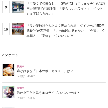
「可愛くて後悔なし」 SWATCH（スウォッチ）の“1万
9
円台腕時計”が高評価 「夏らしいホワイト」「ベルト
も文字盤もきれい」
「良い腕時計だねとよく褒められる」ダイソーの“550円
10
腕時計”が高評価 「この値段に見えない」「色違いで2
本購入」「実物すごくいい」の声
アンケート
実施中
声が好きな「日本のボーカリスト」は？
回答数：49447
実施中
歌が上手だと思うホロライブのメンバーは？
回答数：23836