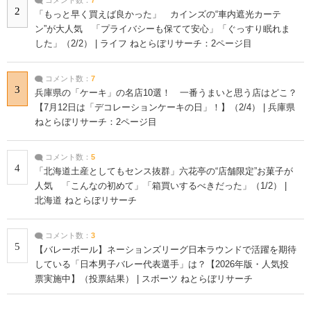
2
「もっと早く買えば良かった」 カインズの“車内遮光カーテ
ン”が大人気 「プライバシーも保てて安心」「ぐっすり眠れま
した」（2/2） | ライフ ねとらぼリサーチ：2ページ目
コメント数：
7
3
兵庫県の「ケーキ」の名店10選！ 一番うまいと思う店はどこ？
【7月12日は「デコレーションケーキの日」！】（2/4） | 兵庫県
ねとらぼリサーチ：2ページ目
コメント数：
5
4
「北海道土産としてもセンス抜群」六花亭の“店舗限定”お菓子が
人気 「こんなの初めて」「箱買いするべきだった」（1/2） |
北海道 ねとらぼリサーチ
コメント数：
3
5
【バレーボール】ネーションズリーグ日本ラウンドで活躍を期待
している「日本男子バレー代表選手」は？【2026年版・人気投
票実施中】（投票結果） | スポーツ ねとらぼリサーチ