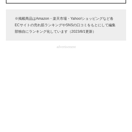
企業向けIT製品の総合サイト
※掲載商品はAmazon・楽天市場・Yahoo!ショッピングなど各
IT製品の技術・比較・事例
ECサイトの売れ筋ランキングやSNSの口コミをもとにして編集
部独自にランキング化しています（2023/8/1更新）
製造業のIT導入・活用を支援
モノづくり技術者専門サイト
advertisement
エレクトロニクス専門サイト
電子設計の基本と応用
エネルギーの専門メディア
建設×テクノロジーの最前線
ちょっと気になるネットの話題