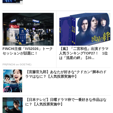
FINCHI主催「IVS2026」トーク
【嵐】「二宮和也」出演ドラマ
セッションが話題に！
人気ランキングTOP27！ 1位
は「流星の絆」【20...
PR(FINCHI on GOETHE)
【宮藤官九郎】あなたが好きな“クドカン”脚本のド
ラマはなに？【人気投票実施中】
【日本テレビ】日曜ドラマ枠で一番好きな作品はな
に？【人気投票実施中】