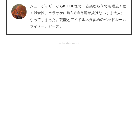
シューゲイザーからK-POPまで、音楽なら何でも幅広く聴
企業向けIT製品の総合サイト
く雑食性。カラオケに週3で通う癖が抜けないまま大人に
なってしまった。芸能とアイドルネタ多めのベッドルーム
IT製品の技術・比較・事例
ライター、ピース。
製造業のIT導入・活用を支援
advertisement
モノづくり技術者専門サイト
エレクトロニクス専門サイト
電子設計の基本と応用
エネルギーの専門メディア
建設×テクノロジーの最前線
ちょっと気になるネットの話題