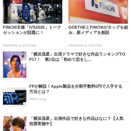
FINCHI主催「IVS2026」トーク
GOETHEとFINCHIがタッグを組
セッションが話題に！
み、新メディアを創設
PR(FINCHI on GOETHE)
PR(FINCHI on GOETHE)
「横浜流星」出演ドラマで好きな作品ランキングTO
P17！ 第1位は「初めて恋をし...
FPが解説！Apple製品を分割手数料0円で入手する
方法とは？
PR(Fav-Log)
「横浜流星」出演作品で好きな作品はなに？【人気
投票実施中】