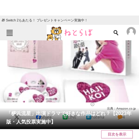
🎁 Switch 2もあたる！ プレゼントキャンペーン実施中！
ねとらぼメニュー
TOP
ニュース
エンタメ
クイズ
グルメ
地域
住まい
教育・育児
動物
リサーチ
芸能人
2023/08/02 19:45（公開）
出典：Amazon.co.jp
会員記事
「横浜流星」出演ドラマで好きな作品はどれ？【2023年
X
Share
LINE
hatena
4
版・人気投票実施中】
メディア
目次を表示
注目記事を集めた総合ページ