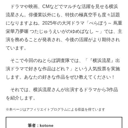
ドラマや映画、CMなどでマルチな活躍を見せる横浜
ITの今と未来を見通す
流星さん。俳優業以外にも、特技の極真空手も度々話題
になりますよね。2025年の大河ドラマ「べらぼう～ 蔦重
スマホと通信の最新トレンド
栄華乃夢噺 つたじゅうえいがのゆめばなし ～」では、主
進化するPCとデバイスの未来
演を務めることが発表され、今後の活躍がより期待され
ています。
好きが集まる 比べて選べる
そこで今回のねとらぼ調査隊では、「『横浜流星』出
ビジネスと働き方のヒント
演ドラマで好きな作品はどれ？」という人気投票を実施
AI活用のいまが分かる
します。あなたの好きな作品をぜひ教えてください！
企業ITのトレンドを詳説
それでは、横浜流星さんが出演するドラマから3作品
を紹介します。
経営リーダーのコミュニティ
※本ページはアフィリエイトプログラムによる収益を得ています
マーケ×ITの今がよく分かる
ITエンジニア向け専門サイト
筆者：kotone