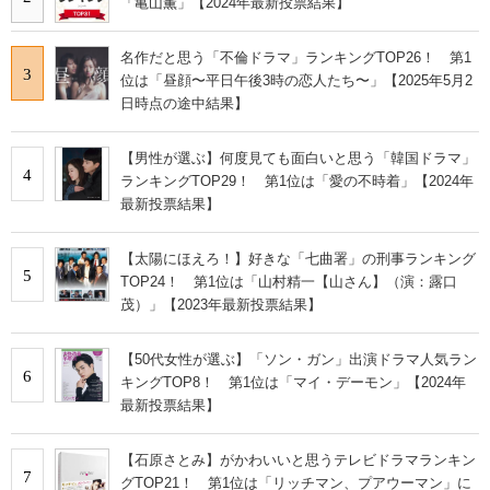
「亀山薫」【2024年最新投票結果】
名作だと思う「不倫ドラマ」ランキングTOP26！ 第1
3
位は「昼顔〜平日午後3時の恋人たち〜」【2025年5月2
日時点の途中結果】
【男性が選ぶ】何度見ても面白いと思う「韓国ドラマ」
4
ランキングTOP29！ 第1位は「愛の不時着」【2024年
最新投票結果】
【太陽にほえろ！】好きな「七曲署」の刑事ランキング
5
TOP24！ 第1位は「山村精一【山さん】（演：露口
茂）」【2023年最新投票結果】
【50代女性が選ぶ】「ソン・ガン」出演ドラマ人気ラン
6
キングTOP8！ 第1位は「マイ・デーモン」【2024年
最新投票結果】
【石原さとみ】がかわいいと思うテレビドラマランキン
7
グTOP21！ 第1位は「リッチマン、プアウーマン」に