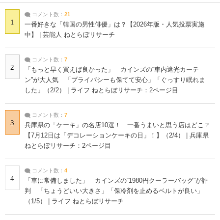
コメント数：
21
1
一番好きな「韓国の男性俳優」は？【2026年版・人気投票実施
中】 | 芸能人 ねとらぼリサーチ
コメント数：
7
2
「もっと早く買えば良かった」 カインズの“車内遮光カーテ
ン”が大人気 「プライバシーも保てて安心」「ぐっすり眠れま
した」（2/2） | ライフ ねとらぼリサーチ：2ページ目
コメント数：
7
3
兵庫県の「ケーキ」の名店10選！ 一番うまいと思う店はどこ？
【7月12日は「デコレーションケーキの日」！】（2/4） | 兵庫県
ねとらぼリサーチ：2ページ目
コメント数：
4
4
「車に常備しました」 カインズの“1980円クーラーバッグ”が評
判 「ちょうどいい大きさ」「保冷剤を止めるベルトが良い」
（1/5） | ライフ ねとらぼリサーチ