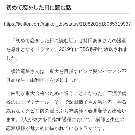
初めて恋をした日に読む話
https://twitter.com/hajikoi_tbs/status/1108201518065319937
「初めて恋をした日に読む話」は持田あきさんの漫画
を原作とするドラマで、2019年にTBS系列で放送されま
した。
横浜流星さんは、東大を目指すピンク髪のイケメン不
良高校生・由利匡平を演じました。
由利が東大合格のために通うことになった、三流予備
校の山王ゼミナール。そこで深田恭子さん演じる、やる
気もなくクビ寸前の崖っぷち塾講師・春見順子と出会い
ます。2人が東大を目指す過程において、講師と生徒の
恋愛模様が魅力的に描かれているドラマです。