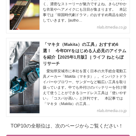
く、濃密なストーリーが魅力ですよね。きらびやか
な衣装やヘアメイクにも注目が集まります。 本記
事では「韓国時代劇ドラマ」のおすすめ商品を紹介
していきます。[autho…
nlab.itmedia.co.jp
「マキタ（Makita）の工具」おすすめ6
選！ 今年DIYをはじめる人必見のアイテム
を紹介【2025年1月版】 | ライフ ねとらぼ
リサーチ
愛知県安城市に本社を置く日本の大手総合電動工
具メーカー「Makita（マキタ）」。インパクトドラ
イバーやブロワー、サンダーなど幅広い工具を取り
扱っています。中でも外付けのバッテリーを付け替
えて使うことができるコードレス工具は「使いやす
い」「コスパが高い」と評判です。 本記事では
「マキタ（Makita）の工具…
nlab.itmedia.co.jp
TOP10の全順位は、次のページからご覧ください！