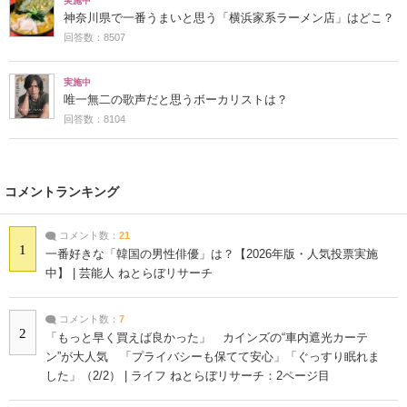
実施中
神奈川県で一番うまいと思う「横浜家系ラーメン店」はどこ？
回答数：8507
実施中
唯一無二の歌声だと思うボーカリストは？
回答数：8104
コメントランキング
コメント数：
21
1
一番好きな「韓国の男性俳優」は？【2026年版・人気投票実施
中】 | 芸能人 ねとらぼリサーチ
コメント数：
7
2
「もっと早く買えば良かった」 カインズの“車内遮光カーテ
ン”が大人気 「プライバシーも保てて安心」「ぐっすり眠れま
した」（2/2） | ライフ ねとらぼリサーチ：2ページ目