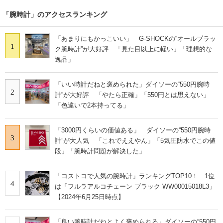
「腕時計」のアクセスランキング
「あまりにもかっこいい」 G-SHOCKの“オールブラッ
1
ク腕時計”が大好評 「見た目以上に軽い」「理想的な
逸品」
「いい時計だねと褒められた」ダイソーの“550円腕時
2
計”が大好評 「やたら正確」「550円とは思えない」
「色違いで2本持ってる」
「3000円くらいの価値ある」 ダイソーの“550円腕時
3
計”が大人気 「これでええやん」「5気圧防水でこの値
段」「腕時計問題が解決した」
「コストコで人気の腕時計」ランキングTOP10！ 1位
4
は「フルラアルコチェーン ブラック WW00015018L3」
【2024年6月25日時点】
「良い腕時計だねとよく褒められる」ダイソーの“550円