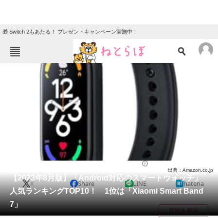
🎁 Switch 2もあたる！ プレゼントキャンペーン実施中！
ねとらぼメニュー
TOP
ニュース
エンタメ
クイズ
グルメ
地域
住まい
教育・育児
動物
リサーチ
腕時計
2023/08/14 20:40（公開）
出典：Amazon.co.jp
会員記事
【2023年8月版】「Android対応のスマートウォッチ」
X
Share
LINE
hatena
人気ランキングTOP10！ 1位は「Xiaomi Smart Band
メディア
7」
目次を表示
注目記事を集めた総合ページ