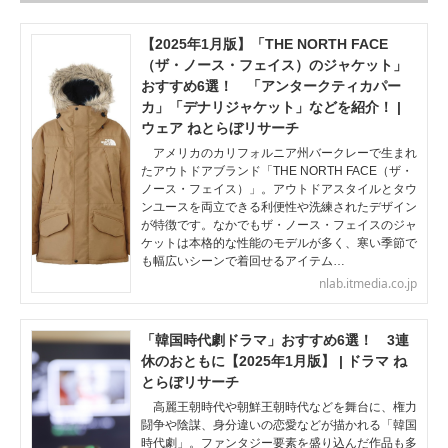
【2025年1月版】「THE NORTH FACE
（ザ・ノース・フェイス）のジャケット」
おすすめ6選！ 「アンタークティカパー
カ」「デナリジャケット」などを紹介！ |
ウェア ねとらぼリサーチ
アメリカのカリフォルニア州バークレーで生まれ
たアウトドアブランド「THE NORTH FACE（ザ・
ノース・フェイス）」。アウトドアスタイルとタウ
ンユースを両立できる利便性や洗練されたデザイン
が特徴です。なかでもザ・ノース・フェイスのジャ
ケットは本格的な性能のモデルが多く、寒い季節で
も幅広いシーンで着回せるアイテム…
nlab.itmedia.co.jp
「韓国時代劇ドラマ」おすすめ6選！ 3連
休のおともに【2025年1月版】 | ドラマ ね
とらぼリサーチ
高麗王朝時代や朝鮮王朝時代などを舞台に、権力
闘争や陰謀、身分違いの恋愛などが描かれる「韓国
時代劇」。ファンタジー要素を盛り込んだ作品も多