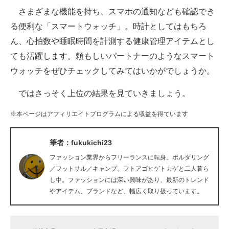
さまざまな機能を持ち、スマホの通知なども確認でき
ITの今と未来を見通す
る便利な「スマートウォッチ」。時計としてはもちろ
ん、心拍数や睡眠時間を計測する健康管理アイテムとし
スマホと通信の最新トレンド
ても活躍します。頼もしいパートナーのようなスマート
進化するPCとデバイスの未来
ウォッチをぜひチェックしてみてはいかがでしょうか。
好きが集まる 比べて選べる
ではさっそく上位の結果を見ていきましょう。
ビジネスと働き方のヒント
※本ページはアフィリエイトプログラムによる収益を得ています
AI活用のいまが分かる
筆者：fukukichi23
企業ITのトレンドを詳説
ファッション業界からフリーランスに転身。ボルダリング
／フットサル／キャンプ。フトアゴヒゲトカゲと二人暮ら
経営リーダーのコミュニティ
し中。ファッションには深い興味があり、最新のトレンド
やアイテム、ブランドなど、幅広く取り扱っています。
マーケ×ITの今がよく分かる
ITエンジニア向け専門サイト