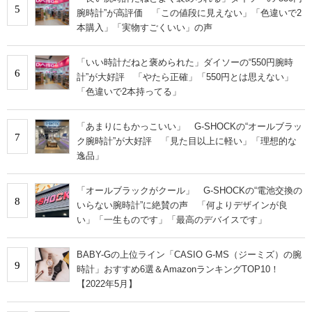
5
腕時計”が高評価 「この値段に見えない」「色違いで2
本購入」「実物すごくいい」の声
「いい時計だねと褒められた」ダイソーの“550円腕時
6
計”が大好評 「やたら正確」「550円とは思えない」
「色違いで2本持ってる」
「あまりにもかっこいい」 G-SHOCKの“オールブラッ
7
ク腕時計”が大好評 「見た目以上に軽い」「理想的な
逸品」
「オールブラックがクール」 G-SHOCKの“電池交換の
8
いらない腕時計”に絶賛の声 「何よりデザインが良
い」「一生ものです」「最高のデバイスです」
BABY-Gの上位ライン「CASIO G-MS（ジーミズ）の腕
9
時計」おすすめ6選＆AmazonランキングTOP10！
【2022年5月】