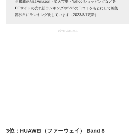
※掲載商品はAmazon・楽天市場・Yahoo!ショッピングなど各
企業向けIT製品の総合サイト
ECサイトの売れ筋ランキングやSNSの口コミをもとにして編集
部独自にランキング化しています（2023/8/1更新）
IT製品の技術・比較・事例
advertisement
製造業のIT導入・活用を支援
モノづくり技術者専門サイト
エレクトロニクス専門サイト
電子設計の基本と応用
エネルギーの専門メディア
建設×テクノロジーの最前線
ちょっと気になるネットの話題
3位：HUAWEI（ファーウェイ） Band 8