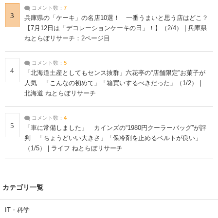
コメント数：
7
3
兵庫県の「ケーキ」の名店10選！ 一番うまいと思う店はどこ？
【7月12日は「デコレーションケーキの日」！】（2/4） | 兵庫県
ねとらぼリサーチ：2ページ目
コメント数：
5
4
「北海道土産としてもセンス抜群」六花亭の“店舗限定”お菓子が
人気 「こんなの初めて」「箱買いするべきだった」（1/2） |
北海道 ねとらぼリサーチ
コメント数：
4
5
「車に常備しました」 カインズの“1980円クーラーバッグ”が評
判 「ちょうどいい大きさ」「保冷剤を止めるベルトが良い」
（1/5） | ライフ ねとらぼリサーチ
カテゴリ一覧
IT・科学