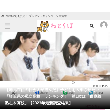
🎁 Switch 2もあたる！ プレゼントキャンペーン実施中！
ねとらぼメニュー
TOP
ニュース
エンタメ
クイズ
グルメ
地域
住まい
教育・育児
動物
リサーチ
高校
2023/08/01 09:30（公開）
画像：PIXTA
会員記事
【地元在住の社会人が選んだ】子どもを入学させたい
X
Share
LINE
hatena
「埼玉県の私立高校」ランキング！ 第1位は「慶應義
メディア
塾志木高校」【2023年最新調査結果】
目次を表示
注目記事を集めた総合ページ