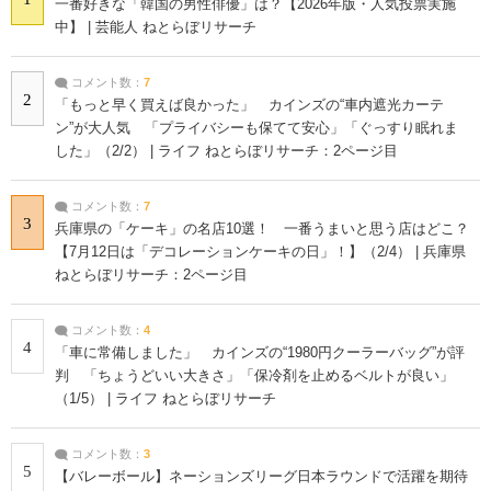
一番好きな「韓国の男性俳優」は？【2026年版・人気投票実施
中】 | 芸能人 ねとらぼリサーチ
コメント数：
7
2
「もっと早く買えば良かった」 カインズの“車内遮光カーテ
ン”が大人気 「プライバシーも保てて安心」「ぐっすり眠れま
した」（2/2） | ライフ ねとらぼリサーチ：2ページ目
コメント数：
7
3
兵庫県の「ケーキ」の名店10選！ 一番うまいと思う店はどこ？
【7月12日は「デコレーションケーキの日」！】（2/4） | 兵庫県
ねとらぼリサーチ：2ページ目
コメント数：
4
4
「車に常備しました」 カインズの“1980円クーラーバッグ”が評
判 「ちょうどいい大きさ」「保冷剤を止めるベルトが良い」
（1/5） | ライフ ねとらぼリサーチ
コメント数：
3
5
【バレーボール】ネーションズリーグ日本ラウンドで活躍を期待