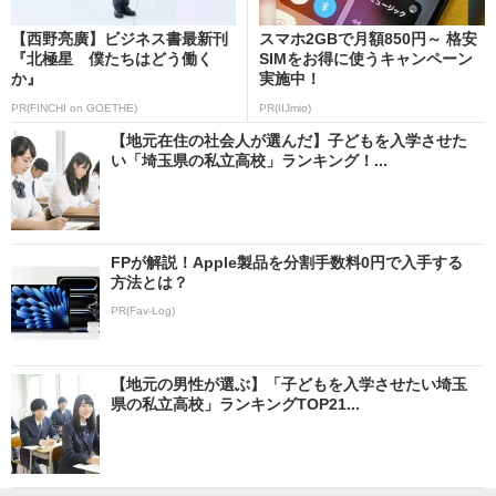
【西野亮廣】ビジネス書最新刊
スマホ2GBで月額850円～ 格安
『北極星 僕たちはどう働く
SIMをお得に使うキャンペーン
か』
実施中！
PR(FINCHI on GOETHE)
PR(IIJmio)
【地元在住の社会人が選んだ】子どもを入学させた
い「埼玉県の私立高校」ランキング！...
FPが解説！Apple製品を分割手数料0円で入手する
方法とは？
PR(Fav-Log)
【地元の男性が選ぶ】「子どもを入学させたい埼玉
県の私立高校」ランキングTOP21...