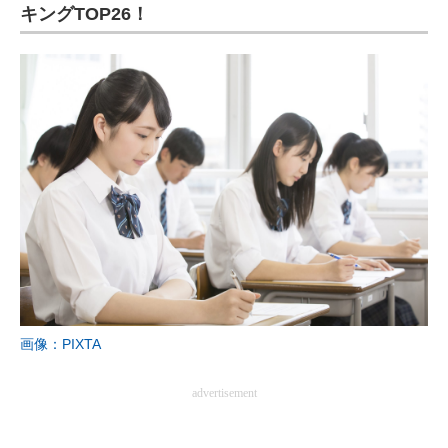
キングTOP26！
画像：PIXTA
advertisement