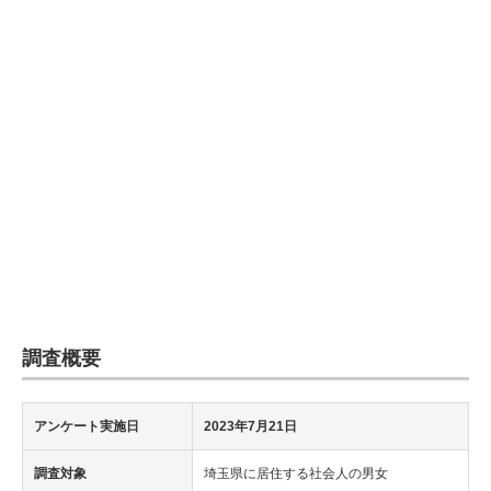
企業向けIT製品の総合サイト
IT製品の技術・比較・事例
製造業のIT導入・活用を支援
モノづくり技術者専門サイト
エレクトロニクス専門サイト
電子設計の基本と応用
エネルギーの専門メディア
調査概要
建設×テクノロジーの最前線
ちょっと気になるネットの話題
アンケート実施日
2023年7月21日
調査対象
埼玉県に居住する社会人の男女