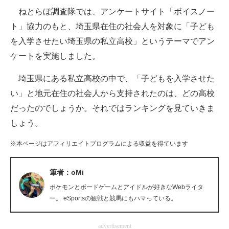
ねとらぼ調査隊では、アンケートサイト「ボイスノー
ITの今と未来を見通す
ト」協力のもと、埼玉県在住の社会人を対象に「子ども
を入学させたい埼玉県の私立高校」というテーマでアン
スマホと通信の最新トレンド
ケートを実施しました。
進化するPCとデバイスの未来
埼玉県にある私立高校の中で、「子どもを入学させた
好きが集まる 比べて選べる
い」と地元在住の社会人から支持されたのは、どの高校
だったのでしょうか。それではランキングを見ていきま
ビジネスと働き方のヒント
しょう。
AI活用のいまが分かる
※本ページはアフィリエイトプログラムによる収益を得ています
企業ITのトレンドを詳説
筆者：oMi
経営リーダーのコミュニティ
ポケモンとボードゲームとアイドルが好きなWebライタ
マーケ×ITの今がよく分かる
ー。 eSportsの観戦と競馬にもハマっている。
ITエンジニア向け専門サイト
advertisement