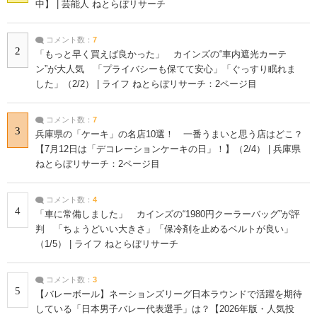
中】 | 芸能人 ねとらぼリサーチ
コメント数：
7
2
「もっと早く買えば良かった」 カインズの“車内遮光カーテ
ン”が大人気 「プライバシーも保てて安心」「ぐっすり眠れま
した」（2/2） | ライフ ねとらぼリサーチ：2ページ目
コメント数：
7
3
兵庫県の「ケーキ」の名店10選！ 一番うまいと思う店はどこ？
【7月12日は「デコレーションケーキの日」！】（2/4） | 兵庫県
ねとらぼリサーチ：2ページ目
コメント数：
4
4
「車に常備しました」 カインズの“1980円クーラーバッグ”が評
判 「ちょうどいい大きさ」「保冷剤を止めるベルトが良い」
（1/5） | ライフ ねとらぼリサーチ
コメント数：
3
5
【バレーボール】ネーションズリーグ日本ラウンドで活躍を期待
している「日本男子バレー代表選手」は？【2026年版・人気投