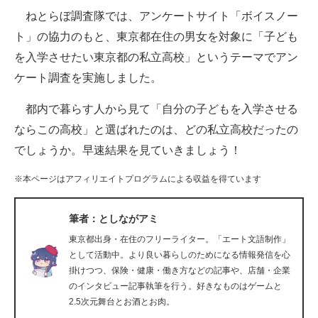
ねとらぼ調査隊では、アンケートサイト「ボイスノー
ITの今と未来を見通す
ト」の協力のもと、東京都在住の男女を対象に「子ども
を入学させたい東京都の私立高校」というテーマでアン
スマホと通信の最新トレンド
ケート調査を実施しました。
進化するPCとデバイスの未来
都内で暮らす人から見て「自分の子どもを入学させる
好きが集まる 比べて選べる
ならこの高校」と選ばれたのは、どの私立高校だったの
でしょうか。早速結果を見ていきましょう！
ビジネスと働き方のヒント
※本ページはアフィリエイトプログラムによる収益を得ています
AI活用のいまが分かる
企業ITのトレンドを詳説
筆者：としながアミ
東京都出身・在住のフリーライター。「エート文語制作」
経営リーダーのコミュニティ
として活動中。より良い暮らしのためになる情報発信を心
掛けつつ、保険・健康・働き方などの記事や、店舗・企業
マーケ×ITの今がよく分かる
のインタビュー記事執筆を行う。好きなものはゲームと
2.5次元舞台とお酒とお肉。
ITエンジニア向け専門サイト