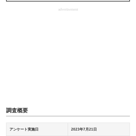
企業向けIT製品の総合サイト
advertisement
IT製品の技術・比較・事例
製造業のIT導入・活用を支援
モノづくり技術者専門サイト
エレクトロニクス専門サイト
電子設計の基本と応用
エネルギーの専門メディア
建設×テクノロジーの最前線
調査概要
ちょっと気になるネットの話題
アンケート実施日
2023年7月21日