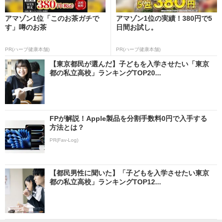
アマゾン1位「このお茶ガチで
アマゾン1位の実績！380円で5
す」噂のお茶
日間お試し。
PR(ハーブ健康本舗)
PR(ハーブ健康本舗)
【東京都民が選んだ】子どもを入学させたい「東京
都の私立高校」ランキングTOP20...
FPが解説！Apple製品を分割手数料0円で入手する
方法とは？
PR(Fav-Log)
【都民男性に聞いた】「子どもを入学させたい東京
都の私立高校」ランキングTOP12...