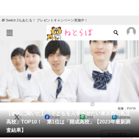
🎁 Switch 2もあたる！ プレゼントキャンペーン実施中！
ねとらぼメニュー
TOP
ニュース
エンタメ
クイズ
グルメ
地域
住まい
教育・育児
動物
リサーチ
高校
2023/08/01 10:30（公開）
画像：PIXTA
会員記事
【都民に聞いた】「子どもを入学させたい東京都の私立
X
Share
LINE
hatena
高校」TOP10！ 第1位は「開成高校」【2023年最新調
メディア
査結果】
目次を表示
注目記事を集めた総合ページ