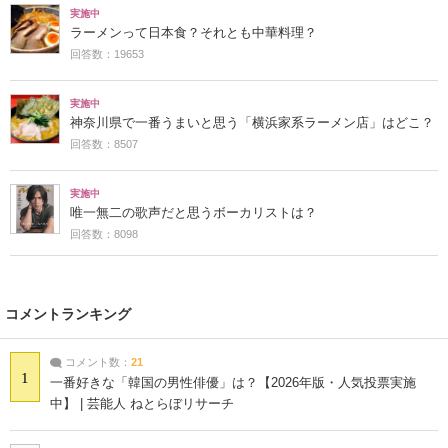
実施中
ラーメンって日本食？それとも中華料理？
回答数：19653
実施中
神奈川県で一番うまいと思う「横浜家系ラーメン店」はどこ？
回答数：8507
実施中
唯一無二の歌声だと思うボーカリストは？
回答数：8098
コメントランキング
コメント数：
21
1
一番好きな「韓国の男性俳優」は？【2026年版・人気投票実施
中】 | 芸能人 ねとらぼリサーチ