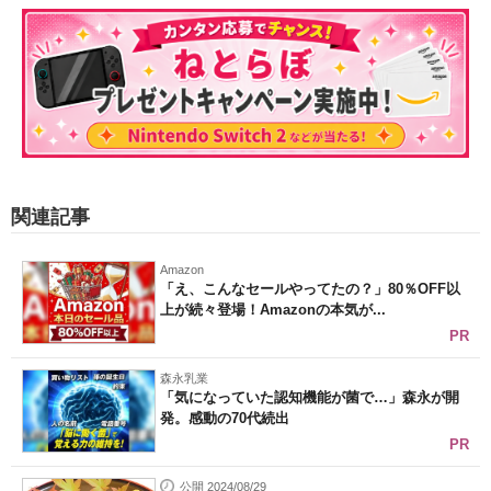
関連記事
Amazon
「え、こんなセールやってたの？」80％OFF以
上が続々登場！Amazonの本気が...
PR
森永乳業
「気になっていた認知機能が菌で…」森永が開
発。感動の70代続出
PR
公開 2024/08/29