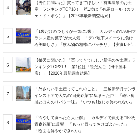
【男性に聞いた】買ってきてほしい「有馬温泉のお土
4
産」ランキングTOP18！ 第1位は「有馬ロール（カフ
ェ・ド・ボウ）」【2026年最新調査結果】
「1袋だけのつもりが一気に3袋」 カルディの“598円フ
5
ランス産お菓子”が大人気 「デパ地下スイーツに負け
ぬ美味しさ」「飲み物の相棒にバッチリ」【実食レビュ
ー】
【都民に聞いた】「買ってきてほしい新潟のお土産」ラ
6
ンキングTOP21！ 第1位は「笹だんご（田中屋本
店）」【2026年最新調査結果】
「外さない手土産ってこれのこと」 三越伊勢丹オンラ
7
インストアで人気の“日光銘菓”に集まった声！「軽い食
感とほんのりバター味」「いつも1枚じゃ終われない」
「冷やして食べたら大正解」 カルディで買える“158円
8
青森銘菓”に反響 「もっと買っておけばよかった」
「断面も鮮やかできれい」