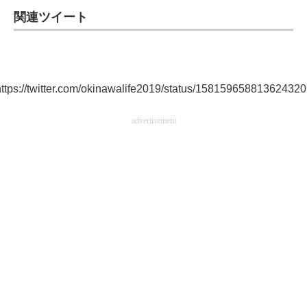
関連ツイート
ttps://twitter.com/okinawalife2019/status/15815965881362432
advertisement