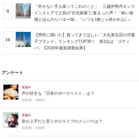
「外さない手土産ってこれのこと」 三越伊勢丹オンラ
9
インストアで人気の“日光銘菓”に集まった声！「軽い食
感とほんのりバター味」「いつも1枚じゃ終われない」
【男性に聞いた】買ってきてほしい「大丸東京店の洋菓
10
子ブランド」ランキングTOP30！ 第1位は「ゴディ
バ」【2026年最新調査結果】
アンケート
実施中
声が好きな「日本のボーカリスト」は？
回答数：49502
実施中
歌が上手だと思うホロライブのメンバーは？
回答数：23865