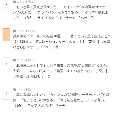
コメント数：
7
2
「もっと早く買えば良かった」 カインズの“車内遮光カーテ
ン”が大人気 「プライバシーも保てて安心」「ぐっすり眠れま
した」（2/2） | ライフ ねとらぼリサーチ：2ページ目
コメント数：
7
3
兵庫県の「ケーキ」の名店10選！ 一番うまいと思う店はどこ？
【7月12日は「デコレーションケーキの日」！】（2/4） | 兵庫県
ねとらぼリサーチ：2ページ目
コメント数：
5
4
「北海道土産としてもセンス抜群」六花亭の“店舗限定”お菓子が
人気 「こんなの初めて」「箱買いするべきだった」（1/2） |
北海道 ねとらぼリサーチ
コメント数：
4
5
「車に常備しました」 カインズの“1980円クーラーバッグ”が評
判 「ちょうどいい大きさ」「保冷剤を止めるベルトが良い」
（1/5） | ライフ ねとらぼリサーチ