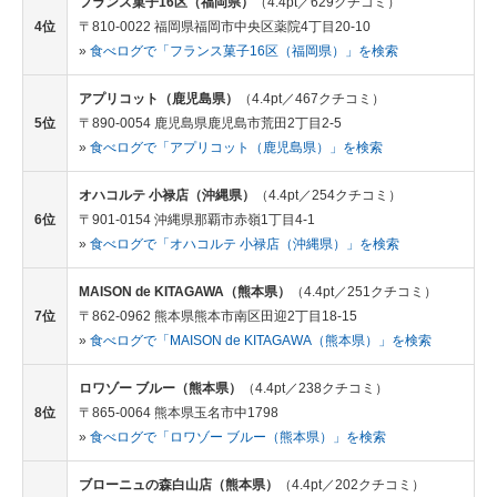
フランス菓子16区（福岡県）
（4.4pt／629クチコミ）
4位
〒810-0022 福岡県福岡市中央区薬院4丁目20-10
»
食べログで「フランス菓子16区（福岡県）」を検索
アプリコット（鹿児島県）
（4.4pt／467クチコミ）
5位
〒890-0054 鹿児島県鹿児島市荒田2丁目2-5
»
食べログで「アプリコット（鹿児島県）」を検索
オハコルテ 小禄店（沖縄県）
（4.4pt／254クチコミ）
6位
〒901-0154 沖縄県那覇市赤嶺1丁目4-1
»
食べログで「オハコルテ 小禄店（沖縄県）」を検索
MAISON de KITAGAWA（熊本県）
（4.4pt／251クチコミ）
7位
〒862-0962 熊本県熊本市南区田迎2丁目18-15
»
食べログで「MAISON de KITAGAWA（熊本県）」を検索
ロワゾー ブルー（熊本県）
（4.4pt／238クチコミ）
8位
〒865-0064 熊本県玉名市中1798
»
食べログで「ロワゾー ブルー（熊本県）」を検索
ブローニュの森白山店（熊本県）
（4.4pt／202クチコミ）