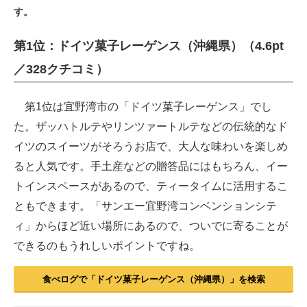
す。
ITの今と未来を見通す
第1位：ドイツ菓子レーゲンス（沖縄県）（4.6pt
スマホと通信の最新トレンド
／328クチコミ）
進化するPCとデバイスの未来
第1位は宜野湾市の「ドイツ菓子レーゲンス」でし
好きが集まる 比べて選べる
た。ザッハトルテやリンツァートルテなどの伝統的なド
イツのスイーツがそろうお店で、大人な味わいを楽しめ
ビジネスと働き方のヒント
ると人気です。手土産などの贈答品にはもちろん、イー
AI活用のいまが分かる
トインスペースがあるので、ティータイムに活用するこ
ともできます。「サンエー宜野湾コンベンションシテ
企業ITのトレンドを詳説
ィ」からほど近い場所にあるので、ついでに寄ることが
経営リーダーのコミュニティ
できるのもうれしいポイントですね。
マーケ×ITの今がよく分かる
食べログで「ドイツ菓子レーゲンス（沖縄県）」を検索
ITエンジニア向け専門サイト