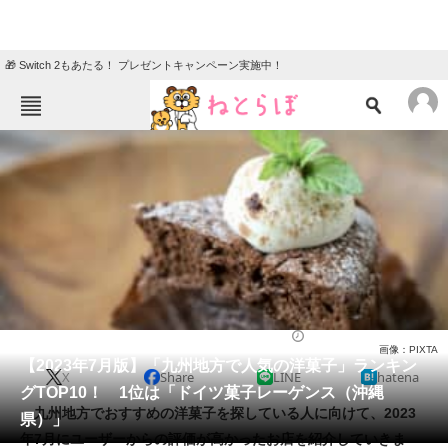
🎁 Switch 2もあたる！ プレゼントキャンペーン実施中！
ねとらぼメニュー
TOP
ニュース
エンタメ
クイズ
グルメ
地域
住まい
教育・育児
動物
リサーチ
お菓子
2023/07/31 21:55（公開）
画像：PIXTA
会員記事
【2023年7月版】「九州地方で人気の洋菓子」ランキン
X
Share
LINE
hatena
グTOP10！ 1位は「ドイツ菓子レーゲンス（沖縄
メディア
九州地方でおすすめの洋菓子を探している人に向けて、2023
県）」
年7月にユーザーからの評価が高かったお店を紹介していきま
注目記事を集めた総合ページ