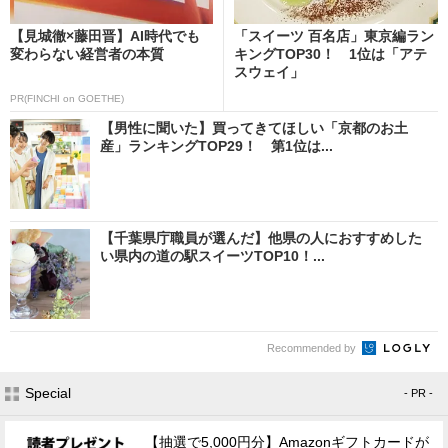
【見城徹×藤田晋】AI時代でも
「スイーツ 百名店」東京編ラン
変わらない経営者の本質
キングTOP30！ 1位は「アテ
スウェイ」
PR(FINCHI on GOETHE)
【男性に聞いた】買ってきてほしい「京都のお土
産」ランキングTOP29！ 第1位は...
【千葉県庁職員が選んだ】他県の人におすすめした
い県内の道の駅スイーツTOP10！...
Recommended by
Special
- PR -
【抽選で5,000円分】Amazonギフトカードが