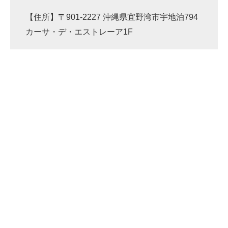
企業向けIT製品の総合サイト
【住所】〒901-2227 沖縄県宜野湾市宇地泊794
カーサ・デ・エストレーア1F
IT製品の技術・比較・事例
製造業のIT導入・活用を支援
モノづくり技術者専門サイト
エレクトロニクス専門サイト
電子設計の基本と応用
エネルギーの専門メディア
建設×テクノロジーの最前線
ちょっと気になるネットの話題