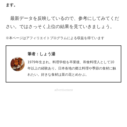
ます。
ITの今と未来を見通す
最新データを反映しているので、参考にしてみてくだ
スマホと通信の最新トレンド
さい。ではさっそく上位の結果を見ていきましょう。
進化するPCとデバイスの未来
※本ページはアフィリエイトプログラムによる収益を得ています
好きが集まる 比べて選べる
筆者：しょう湯
ビジネスと働き方のヒント
1979年生まれ。料理学校を卒業後、和食料理人として10
年以上の経験あり。日本各地の郷土料理や季節の食材に触
AI活用のいまが分かる
れたい。好きな食材は菜の花とめかぶ。
企業ITのトレンドを詳説
advertisement
経営リーダーのコミュニティ
マーケ×ITの今がよく分かる
ITエンジニア向け専門サイト