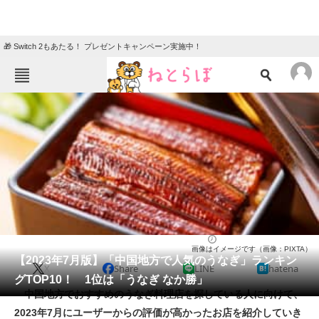
🎁 Switch 2もあたる！ プレゼントキャンペーン実施中！
ねとらぼメニュー
TOP
ニュース
エンタメ
クイズ
グルメ
地域
住まい
教育・育児
動物
リサーチ
うなぎ
2023/07/31 19:05（公開）
画像はイメージです（画像：PIXTA）
会員記事
【2023年7月版】「中国地方で人気のうなぎ」ランキン
X
Share
LINE
hatena
グTOP10！ 1位は「うなぎ なか勝」
メディア
中国地方でおすすめのうなぎ料理店を探している人に向けて、
2023年7月にユーザーからの評価が高かったお店を紹介していき
注目記事を集めた総合ページ