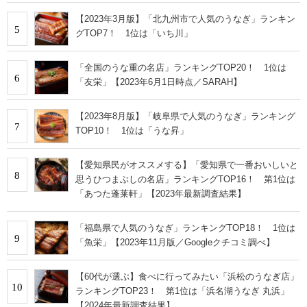
【2023年3月版】「北九州市で人気のうなぎ」ランキン
5
グTOP7！ 1位は「いち川」
「全国のうな重の名店」ランキングTOP20！ 1位は
6
「友栄」【2023年6月1日時点／SARAH】
【2023年8月版】「岐阜県で人気のうなぎ」ランキング
7
TOP10！ 1位は「うな昇」
【愛知県民がオススメする】「愛知県で一番おいしいと
8
思うひつまぶしの名店」ランキングTOP16！ 第1位は
「あつた蓬莱軒」【2023年最新調査結果】
「福島県で人気のうなぎ」ランキングTOP18！ 1位は
9
「魚栄」【2023年11月版／Googleクチコミ調べ】
【60代が選ぶ】食べに行ってみたい「浜松のうなぎ店」
10
ランキングTOP23！ 第1位は「浜名湖うなぎ 丸浜」
【2024年最新調査結果】