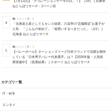
【7月12日は「デコレーションケーキの日」！】（2/4） | 兵庫県
ねとらぼリサーチ：2ページ目
コメント数：
5
4
「北海道土産としてもセンス抜群」六花亭の“店舗限定”お菓子が
人気 「こんなの初めて」「箱買いするべきだった」（1/2） |
北海道 ねとらぼリサーチ
コメント数：
3
5
【バレーボール】ネーションズリーグ日本ラウンドで活躍を期待
している「日本男子バレー代表選手」は？【2026年版・人気投
票実施中】（投票結果） | スポーツ ねとらぼリサーチ
カテゴリ一覧
IT・科学
エンタメ