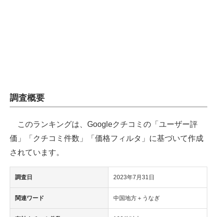
企業向けIT製品の総合サイト
IT製品の技術・比較・事例
製造業のIT導入・活用を支援
モノづくり技術者専門サイト
エレクトロニクス専門サイト
調査概要
電子設計の基本と応用
このランキングは、Googleクチコミの「ユーザー評
エネルギーの専門メディア
価」「クチコミ件数」「価格フィルタ」に基づいて作成
されています。
建設×テクノロジーの最前線
調査日
2023年7月31日
ちょっと気になるネットの話題
関連ワード
中国地方＋うなぎ