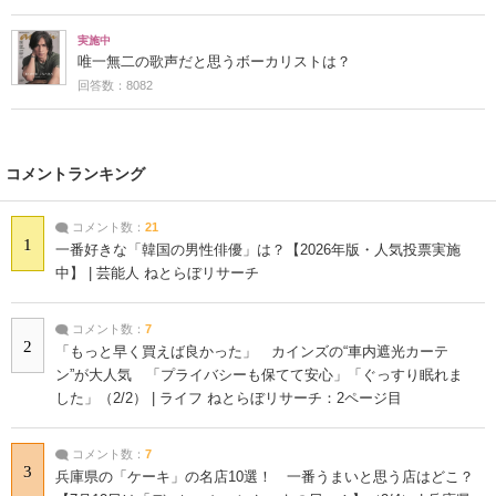
実施中
唯一無二の歌声だと思うボーカリストは？
回答数：8082
コメントランキング
コメント数：
21
1
一番好きな「韓国の男性俳優」は？【2026年版・人気投票実施
中】 | 芸能人 ねとらぼリサーチ
コメント数：
7
2
「もっと早く買えば良かった」 カインズの“車内遮光カーテ
ン”が大人気 「プライバシーも保てて安心」「ぐっすり眠れま
した」（2/2） | ライフ ねとらぼリサーチ：2ページ目
コメント数：
7
3
兵庫県の「ケーキ」の名店10選！ 一番うまいと思う店はどこ？