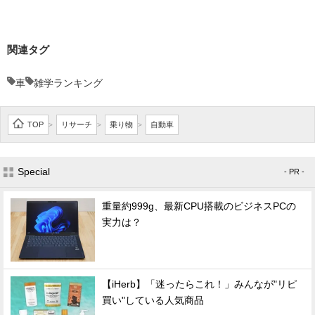
関連タグ
車
雑学ランキング
TOP
リサーチ
乗り物
自動車
>
>
>
Special
- PR -
重量約999g、最新CPU搭載のビジネスPCの
実力は？
【iHerb】「迷ったらこれ！」みんなが"リピ
買い"している人気商品