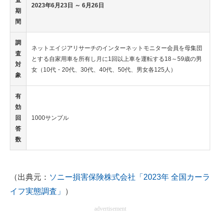
査
2023年6月23日 ～ 6月26日
期
間
調
ネットエイジアリサーチのインターネットモニター会員を母集団
査
とする自家用車を所有し月に1回以上車を運転する18～59歳の男
対
女（10代・20代、30代、40代、50代、男女各125人）
象
有
効
回
1000サンプル
答
数
（出典元：
ソニー損害保険株式会社「2023年 全国カーラ
イフ実態調査」
）
advertisement