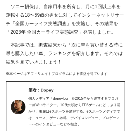
ソニー損保は、自家用車を所有し、月に1回以上車を
ITの今と未来を見通す
運転する18〜59歳の男女に対してインターネットリサー
チ「全国カーライフ実態調査」を実施し、その結果を
スマホと通信の最新トレンド
「2023年 全国カーライフ実態調査」発表しました。
進化するPCとデバイスの未来
本記事では、調査結果から「次に車を買い替える時に
好きが集まる 比べて選べる
最も購入したい車」ランキングを紹介します。それでは
結果を見ていきましょう！
ビジネスと働き方のヒント
※本ページはアフィリエイトプログラムによる収益を得ています
AI活用のいまが分かる
企業ITのトレンドを詳説
筆者：Dopey
個人メディア「dopeylog」を2015年から運営するブロガ
経営リーダーのコミュニティ
ー兼Webライター。10代の頃からFPSゲームにどっぷり浸
かり、現在はeスポーツを愛好する。eスポーツメディアで
マーケ×ITの今がよく分かる
はニュース、ゲーム攻略、デバイスレビュー、プロゲーマ
ーへのインタビューなどを担当。
ITエンジニア向け専門サイト