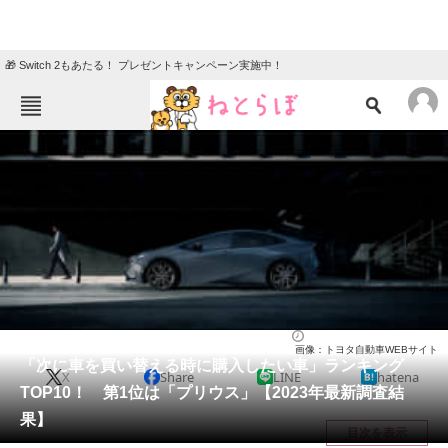
🎁 Switch 2もあたる！ プレゼントキャンペーン実施中！
ねとらぼメニュー
TOP
ニュース
エンタメ
クイズ
グルメ
地域
住まい
教育・育児
動物
リサーチ
自動車
2023/08/02 09:45（公開）
画像：トヨタ自動車WEBサイト
会員記事
「次に車を買い替える時に購入したい車」ランキング
X
Share
LINE
hatena
TOP10！ 第1位は「プリウス」【2023年最新調査結
メディア
果】
目次を表示
注目記事を集めた総合ページ