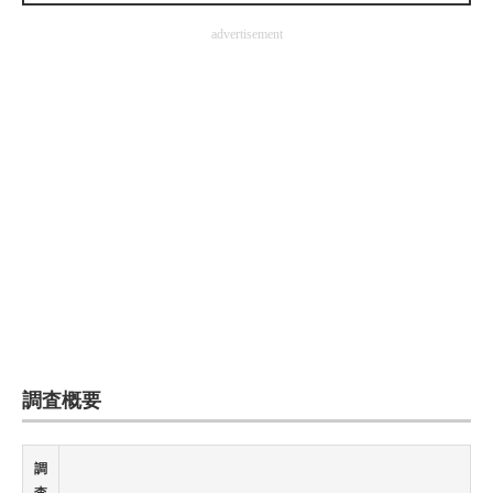
企業向けIT製品の総合サイト
advertisement
IT製品の技術・比較・事例
製造業のIT導入・活用を支援
モノづくり技術者専門サイト
エレクトロニクス専門サイト
電子設計の基本と応用
エネルギーの専門メディア
建設×テクノロジーの最前線
調査概要
ちょっと気になるネットの話題
調