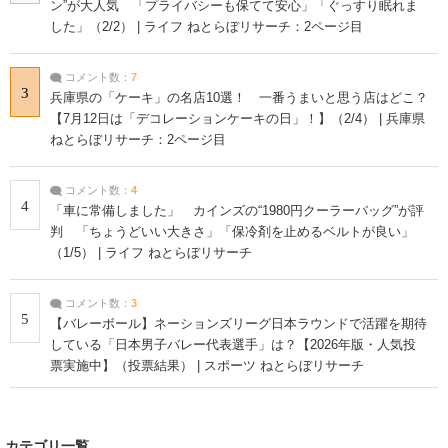
ン”が大人気 「プライバシーも保てて安心」「ぐっすり眠れま
した」（2/2） | ライフ ねとらぼリサーチ：2ページ目
コメント数：
7
3
兵庫県の「ケーキ」の名店10選！ 一番うまいと思う店はどこ？
【7月12日は「デコレーションケーキの日」！】（2/4） | 兵庫県
ねとらぼリサーチ：2ページ目
コメント数：
4
4
「車に常備しました」 カインズの“1980円クーラーバッグ”が評
判 「ちょうどいい大きさ」「保冷剤を止めるベルトが良い」
（1/5） | ライフ ねとらぼリサーチ
コメント数：
3
5
【バレーボール】ネーションズリーグ日本ラウンドで活躍を期待
している「日本男子バレー代表選手」は？【2026年版・人気投
票実施中】（投票結果） | スポーツ ねとらぼリサーチ
カテゴリ一覧