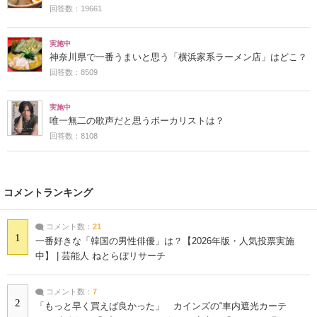
回答数：19661
実施中
神奈川県で一番うまいと思う「横浜家系ラーメン店」はどこ？
回答数：8509
実施中
唯一無二の歌声だと思うボーカリストは？
回答数：8108
コメントランキング
コメント数：
21
1
一番好きな「韓国の男性俳優」は？【2026年版・人気投票実施
中】 | 芸能人 ねとらぼリサーチ
コメント数：
7
2
「もっと早く買えば良かった」 カインズの“車内遮光カーテ