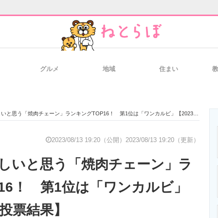
グルメ
地域
住まい
と未来を見通す
スマホと通信の最新トレンド
進化するPCとデ
と思う「焼肉チェーン」ランキングTOP16！ 第1位は「ワンカルビ」【2023年最新投票結果】
のいまが分かる
企業ITのトレンドを詳説
経営リーダーの
2023/08/13 19:20（公開）
2023/08/13 19:20（更新）
しいと思う「焼肉チェーン」ラ
T製品の総合サイト
IT製品の技術・比較・事例
製造業のIT導入
P16！ 第1位は「ワンカルビ」
新投票結果】