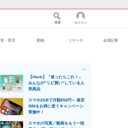
検索
ログイン
教育・育児
動物
リサーチ
会員記事
バイスの未来
好きが集まる 比べて選べる
- PR -
【iHerb】「迷ったらこれ！」
コミュニティ
マーケ×ITの今がよく分かる
みんなが"リピ買い"している人
気商品
スマホ2GBで月額850円～ 格安
・活用を支援
SIMをお得に使うキャンペーン
実施中！
スマホの写真／動画をもう一段