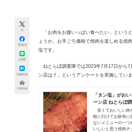
モノづくり技術者専門サイト
エレクトロ
X
「お肉をお腹いっぱい食べたい」というと
ちょっと気になるネットの話題
ょうか。お手ごろ価格で焼肉を楽しめる焼肉
Share
塩です。
LINE
ねとらぼ調査隊では2023年7月17日から
hatena
ン店は？」というアンケートを実施してい
Home
「タン塩」がおい
ーン店 ねとらぼ
安くておいしい肉を
軽に行けてお財布に
ないメニューの一つ
いしいと思う焼肉チ