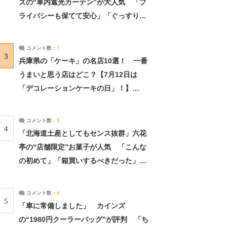
ズの“車内遮光カーテン”が大人気 「プ
ライバシーも保てて安心」「ぐっすり眠
れました」（2/2） | ライフ ねとらぼリ
サーチ：2ページ目
コメント数：
7
3
兵庫県の「ケーキ」の名店10選！ 一番
うまいと思う店はどこ？【7月12日は
「デコレーションケーキの日」！】
（2/4） | 兵庫県 ねとらぼリサーチ：2ペ
ージ目
コメント数：
5
4
「北海道土産としてもセンス抜群」六花
亭の“店舗限定”お菓子が人気 「こんな
の初めて」「箱買いするべきだった」
（1/2） | 北海道 ねとらぼリサーチ
コメント数：
4
5
「車に常備しました」 カインズ
の“1980円クーラーバッグ”が評判 「ち