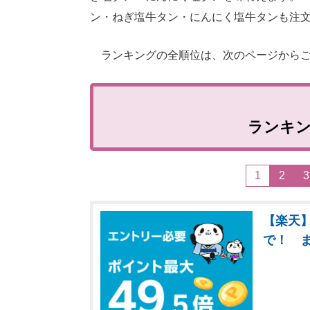
ン・ねぎ塩牛タン・にんにく塩牛タンも注
ランキングの全順位は、次のページからご
ランキ
1
2
3
【楽天】
で！ 