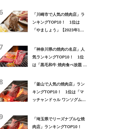
んぐ」【3月22日は焼肉開き
6
の日】
「川崎市で人気の焼肉店」ラ
ンキングTOP10！ 1位は
「やましょう」【2023年1月
版】
7
「神奈川県の焼肉の名店」人
気ランキングTOP10！ 1位
は「黒毛和牛 焼肉食べ放題 和
牛LAB 横浜店」【2023年2月
8
版／ヒトサラ】
「釜山で人気の焼肉店」ラン
キングTOP10！ 1位は「マ
ッチャンドゥル ワンソグムグ
イ」【2023年2月版】
9
「埼玉県でリーズナブルな焼
肉店」ランキングTOP10！