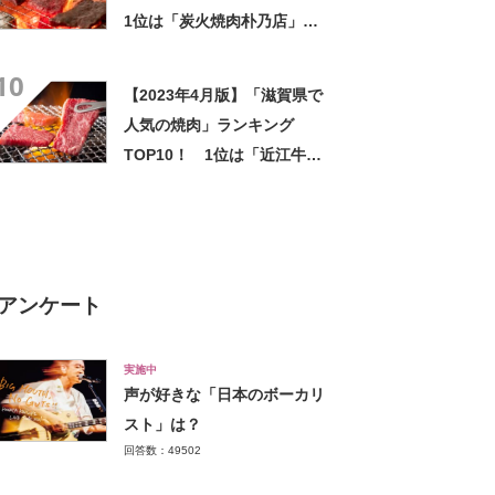
1位は「炭火焼肉朴乃店」
【2023年2月版】
10
【2023年4月版】「滋賀県で
人気の焼肉」ランキング
TOP10！ 1位は「近江牛焼
肉結」
アンケート
実施中
声が好きな「日本のボーカリ
スト」は？
回答数：49502