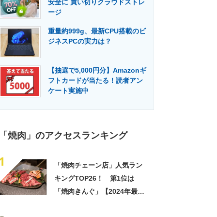
安全に 買い切りクラウドストレ
門メディア
建設×テクノロジーの最前線
ージ
重量約999g、最新CPU搭載のビ
ジネスPCの実力は？
【抽選で5,000円分】Amazonギ
フトカードが当たる！読者アン
ケート実施中
「焼肉」のアクセスランキング
1
「焼肉チェーン店」人気ラン
キングTOP26！ 第1位は
「焼肉きんぐ」【2024年最新
投票結果】