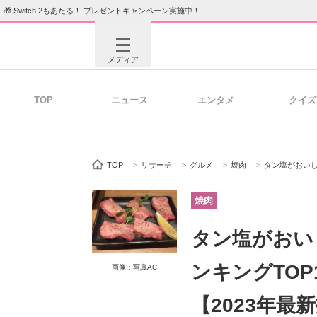
🎁 Switch 2もあたる！ プレゼントキャンペーン実施中！
メディア
TOP
ニュース
エンタメ
クイズ
注目記事を集めた総合ページ
ITの今
TOP
>
リサーチ
>
グルメ
>
焼肉
>
タン塩がおいしい
ビジネスと働き方のヒント
AI活用
焼肉
タン塩がおい
ITエンジニア向け専門サイト
企業向けI
ンキングTO
画像：写真AC
【2023年最