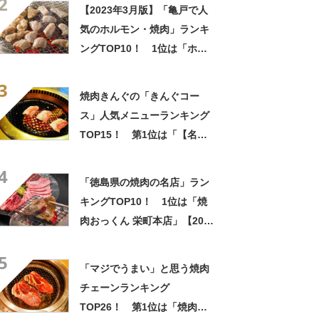
2
【2023年3月版】「亀戸で人
気のホルモン・焼肉」ランキ
ングTOP10！ 1位は「ホル
モン青木 亀戸本店」
3
焼肉きんぐの「きんぐコー
ス」人気メニューランキング
TOP15！ 第1位は「【名
物】きんぐカルビ」【2024年
4
最新調査結果】
「徳島県の焼肉の名店」ラン
キングTOP10！ 1位は「焼
肉おっくん 栄町本店」【2022
年9月版】
5
「マジでうまい」と思う焼肉
チェーンランキング
TOP26！ 第1位は「焼肉き