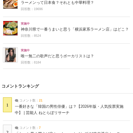
ラーメンって日本食？それとも中華料理？
回答数：19696
実施中
神奈川県で一番うまいと思う「横浜家系ラーメン店」はどこ？
回答数：8524
実施中
唯一無二の歌声だと思うボーカリストは？
回答数：8184
コメントランキング
コメント数：
21
1
一番好きな「韓国の男性俳優」は？【2026年版・人気投票実施
中】 | 芸能人 ねとらぼリサーチ
コメント数：
7
2