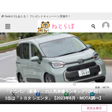
🎁 Switch 2もあたる！ プレゼントキャンペーン実施中！
ねとらぼメニュー
TOP
ニュース
エンタメ
クイズ
グルメ
地域
住まい
教育・育児
動物
リサーチ
自動車
2023/08/10 12:10（公開）
画像：MOTA
会員記事
「ミニバン（新車）」の人気車種ランキングTOP20！
X
Share
LINE
hatena
1位は「トヨタ シエンタ」【2023年8月・MOTA調べ】
メディア
目次を表示
注目記事を集めた総合ページ