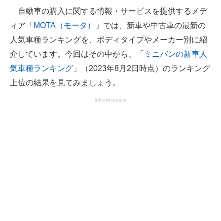
自動車の購入に関する情報・サービスを提供するメデ
ITの今と未来を見通す
ィア「
MOTA（モータ）
」では、新車や中古車の最新の
人気車種ランキングを、ボディタイプやメーカー別に紹
スマホと通信の最新トレンド
介しています。今回はその中から、「
ミニバンの新車人
進化するPCとデバイスの未来
気車種ランキング
」（2023年8月2日時点）のランキング
上位の結果を見てみましょう。
好きが集まる 比べて選べる
advertisement
ビジネスと働き方のヒント
AI活用のいまが分かる
企業ITのトレンドを詳説
経営リーダーのコミュニティ
マーケ×ITの今がよく分かる
ITエンジニア向け専門サイト