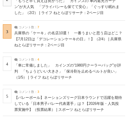
「もっと早く買えば良かった」 カインズの“車内遮光カーテ
ン”が大人気 「プライバシーも保てて安心」「ぐっすり眠れま
した」（2/2） | ライフ ねとらぼリサーチ：2ページ目
コメント数：
7
3
兵庫県の「ケーキ」の名店10選！ 一番うまいと思う店はどこ？
【7月12日は「デコレーションケーキの日」！】（2/4） | 兵庫県
ねとらぼリサーチ：2ページ目
コメント数：
4
4
「車に常備しました」 カインズの“1980円クーラーバッグ”が評
判 「ちょうどいい大きさ」「保冷剤を止めるベルトが良い」
（1/5） | ライフ ねとらぼリサーチ
コメント数：
3
5
【バレーボール】ネーションズリーグ日本ラウンドで活躍を期待
している「日本男子バレー代表選手」は？【2026年版・人気投
票実施中】（投票結果） | スポーツ ねとらぼリサーチ