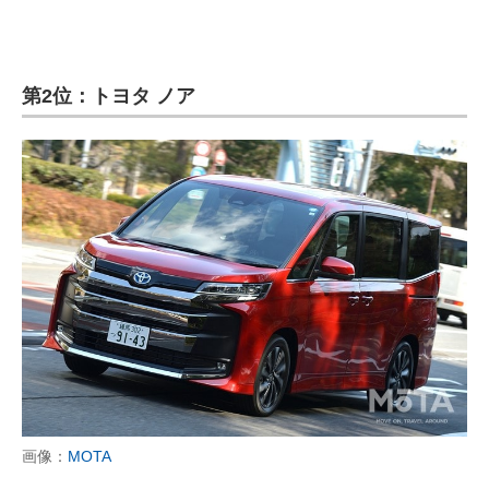
企業向けIT製品の総合サイト
IT製品の技術・比較・事例
第2位：トヨタ ノア
製造業のIT導入・活用を支援
モノづくり技術者専門サイト
エレクトロニクス専門サイト
電子設計の基本と応用
エネルギーの専門メディア
建設×テクノロジーの最前線
ちょっと気になるネットの話題
画像：
MOTA