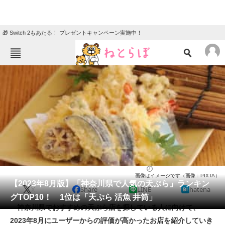
🎁 Switch 2もあたる！ プレゼントキャンペーン実施中！
ねとらぼメニュー
TOP
ニュース
エンタメ
クイズ
グルメ
地域
住まい
教育・育児
動物
リサーチ
天ぷら
2023/08/06 18:20（公開）
画像はイメージです（画像：PIXTA）
会員記事
【2023年8月版】「神奈川県で人気の天ぷら」ランキン
X
Share
LINE
hatena
グTOP10！ 1位は「天ぷら 活魚 井筒」
メディア
神奈川県でおすすめの天ぷら店を探している人に向けて、
2023年8月にユーザーからの評価が高かったお店を紹介していき
注目記事を集めた総合ページ