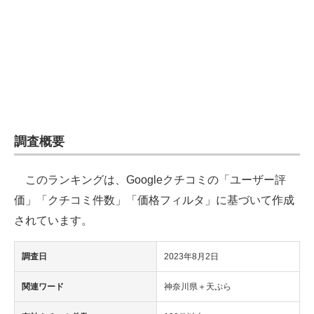
企業向けIT製品の総合サイト
IT製品の技術・比較・事例
製造業のIT導入・活用を支援
モノづくり技術者専門サイト
エレクトロニクス専門サイト
調査概要
電子設計の基本と応用
このランキングは、Googleクチコミの「ユーザー評
エネルギーの専門メディア
価」「クチコミ件数」「価格フィルタ」に基づいて作成
されています。
建設×テクノロジーの最前線
調査日
2023年8月2日
ちょっと気になるネットの話題
関連ワード
神奈川県＋天ぷら