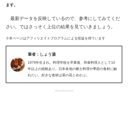
ます。
ITの今と未来を見通す
最新データを反映しているので、参考にしてみてくだ
スマホと通信の最新トレンド
さい。ではさっそく上位の結果を見ていきましょう。
進化するPCとデバイスの未来
※本ページはアフィリエイトプログラムによる収益を得ています
好きが集まる 比べて選べる
筆者：しょう湯
ビジネスと働き方のヒント
1979年生まれ。料理学校を卒業後、和食料理人として10
年以上の経験あり。日本各地の郷土料理や季節の食材に触
AI活用のいまが分かる
れたい。好きな食材は菜の花とめかぶ。
企業ITのトレンドを詳説
advertisement
経営リーダーのコミュニティ
マーケ×ITの今がよく分かる
ITエンジニア向け専門サイト