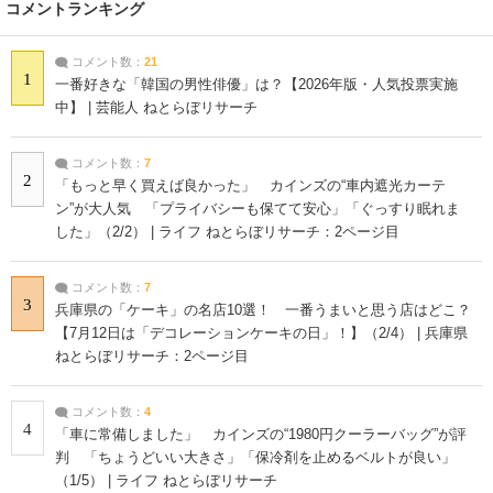
コメントランキング
コメント数：
21
1
一番好きな「韓国の男性俳優」は？【2026年版・人気投票実施
中】 | 芸能人 ねとらぼリサーチ
コメント数：
7
2
「もっと早く買えば良かった」 カインズの“車内遮光カーテ
ン”が大人気 「プライバシーも保てて安心」「ぐっすり眠れま
した」（2/2） | ライフ ねとらぼリサーチ：2ページ目
コメント数：
7
3
兵庫県の「ケーキ」の名店10選！ 一番うまいと思う店はどこ？
【7月12日は「デコレーションケーキの日」！】（2/4） | 兵庫県
ねとらぼリサーチ：2ページ目
コメント数：
4
4
「車に常備しました」 カインズの“1980円クーラーバッグ”が評
判 「ちょうどいい大きさ」「保冷剤を止めるベルトが良い」
（1/5） | ライフ ねとらぼリサーチ