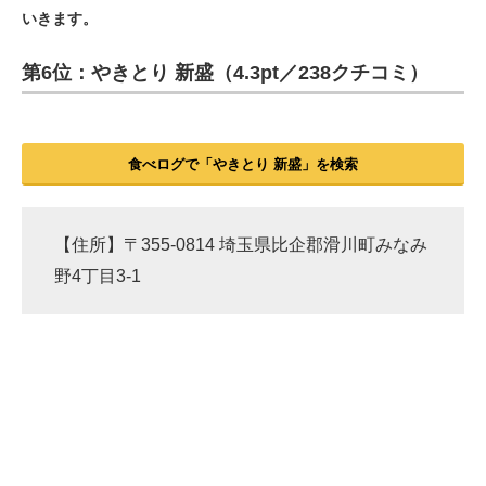
いきます。
ITの今と未来を見通す
第6位：やきとり 新盛（4.3pt／238クチコミ）
スマホと通信の最新トレンド
進化するPCとデバイスの未来
食べログで「やきとり 新盛」を検索
好きが集まる 比べて選べる
ビジネスと働き方のヒント
【住所】〒355-0814 埼玉県比企郡滑川町みなみ
野4丁目3-1
AI活用のいまが分かる
企業ITのトレンドを詳説
経営リーダーのコミュニティ
マーケ×ITの今がよく分かる
ITエンジニア向け専門サイト