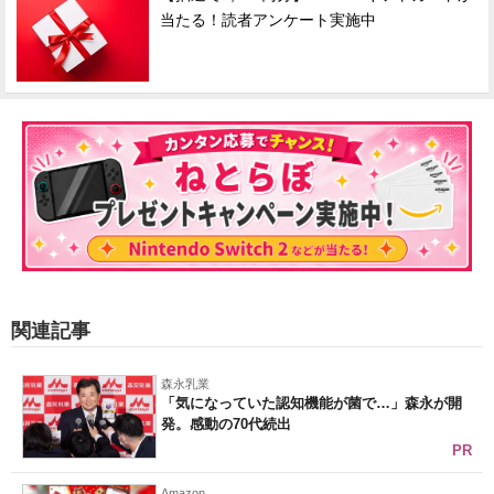
当たる！読者アンケート実施中
関連記事
森永乳業
「気になっていた認知機能が菌で…」森永が開
発。感動の70代続出
PR
Amazon