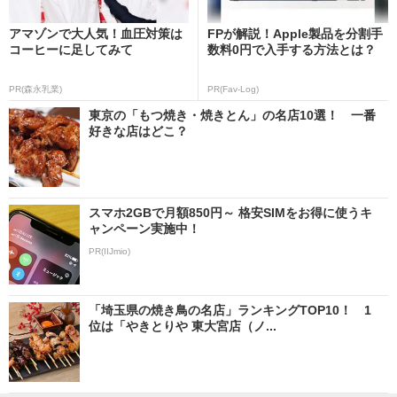
アマゾンで大人気！血圧対策は
FPが解説！Apple製品を分割手
コーヒーに足してみて
数料0円で入手する方法とは？
PR(森永乳業)
PR(Fav-Log)
東京の「もつ焼き・焼きとん」の名店10選！ 一番
好きな店はどこ？
スマホ2GBで月額850円～ 格安SIMをお得に使うキ
ャンペーン実施中！
PR(IIJmio)
「埼玉県の焼き鳥の名店」ランキングTOP10！ 1
位は「やきとりや 東大宮店（ノ...