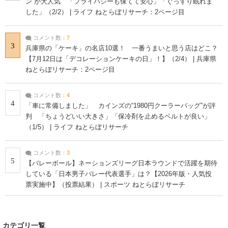
ン”が大人気 「プライバシーも保てて安心」「ぐっすり眠れま
した」（2/2） | ライフ ねとらぼリサーチ：2ページ目
コメント数：
7
3
兵庫県の「ケーキ」の名店10選！ 一番うまいと思う店はどこ？
【7月12日は「デコレーションケーキの日」！】（2/4） | 兵庫県
ねとらぼリサーチ：2ページ目
コメント数：
4
4
「車に常備しました」 カインズの“1980円クーラーバッグ”が評
判 「ちょうどいい大きさ」「保冷剤を止めるベルトが良い」
（1/5） | ライフ ねとらぼリサーチ
コメント数：
3
5
【バレーボール】ネーションズリーグ日本ラウンドで活躍を期待
している「日本男子バレー代表選手」は？【2026年版・人気投
票実施中】（投票結果） | スポーツ ねとらぼリサーチ
カテゴリ一覧