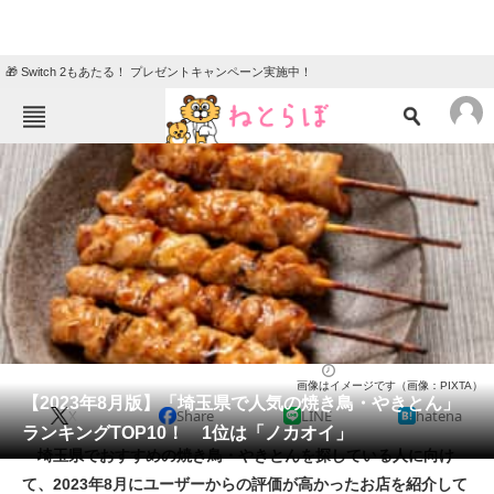
🎁 Switch 2もあたる！ プレゼントキャンペーン実施中！
ねとらぼメニュー
TOP
ニュース
エンタメ
クイズ
グルメ
地域
住まい
教育・育児
動物
リサーチ
焼鳥・串焼き
2023/08/05 20:35（公開）
画像はイメージです（画像：PIXTA）
会員記事
【2023年8月版】「埼玉県で人気の焼き鳥・やきとん」
X
Share
LINE
hatena
ランキングTOP10！ 1位は「ノカオイ」
メディア
埼玉県でおすすめの焼き鳥・やきとんを探している人に向け
て、2023年8月にユーザーからの評価が高かったお店を紹介して
注目記事を集めた総合ページ