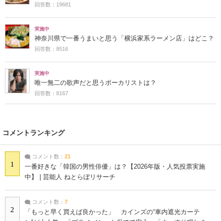
回答数：19681
実施中
神奈川県で一番うまいと思う「横浜家系ラーメン店」はどこ？
回答数：8516
実施中
唯一無二の歌声だと思うボーカリストは？
回答数：8167
コメントランキング
コメント数：
21
1
一番好きな「韓国の男性俳優」は？【2026年版・人気投票実施
中】 | 芸能人 ねとらぼリサーチ
コメント数：
7
2
「もっと早く買えば良かった」 カインズの“車内遮光カーテ