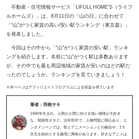
不動産・住宅情報サービス「LIFULL HOME’S（ライフ
ITの今と未来を見通す
ルホームズ）」は、8月11日の「山の日」に合わせて
「“山”がつく家賃の高い/安い駅ランキング（東京篇）」
スマホと通信の最新トレンド
を発表しました。
進化するPCとデバイスの未来
今回はその中から「“山”がつく家賃の安い駅」ランキ
好きが集まる 比べて選べる
ングを紹介します。名前に“山”がつく駅は多数あります
が、その中でも最も周辺地域の家賃が安いのはどの駅だ
ビジネスと働き方のヒント
ったのでしょうか。ランキングを見ていきましょう！
AI活用のいまが分かる
※本ページはアフィリエイトプログラムによる収益を得ています
企業ITのトレンドを詳説
筆者：羽根サキ
経営リーダーのコミュニティ
1990年生まれ。人間が人間に向ける強い感情が大好き
マーケ×ITの今がよく分かる
な、関係性オタク。法学部卒で、人権問題に関心あり。エ
ンタメシーンでは、歌とアニメーションとの融合や、2.5
ITエンジニア向け専門サイト
次元を始めとする越境に興味があります。好きなアニメは