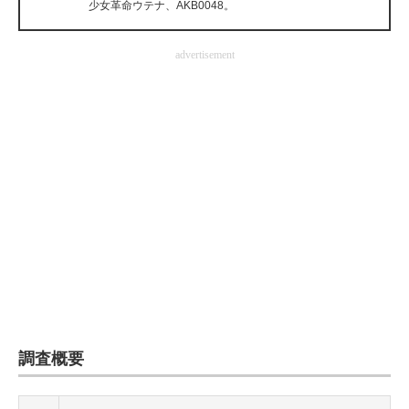
少女革命ウテナ、AKB0048。
企業向けIT製品の総合サイト
advertisement
IT製品の技術・比較・事例
製造業のIT導入・活用を支援
モノづくり技術者専門サイト
エレクトロニクス専門サイト
電子設計の基本と応用
エネルギーの専門メディア
建設×テクノロジーの最前線
ちょっと気になるネットの話題
調査概要