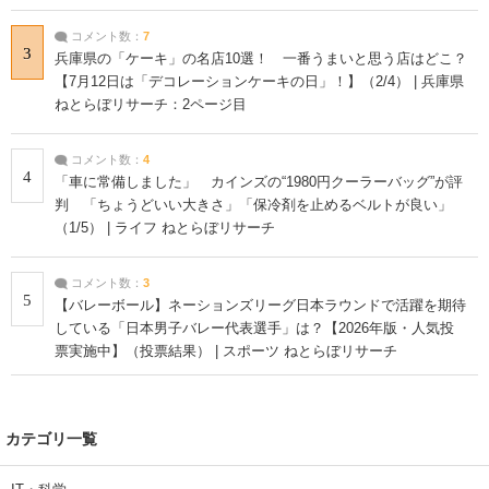
コメント数：
7
3
兵庫県の「ケーキ」の名店10選！ 一番うまいと思う店はどこ？
【7月12日は「デコレーションケーキの日」！】（2/4） | 兵庫県
ねとらぼリサーチ：2ページ目
コメント数：
4
4
「車に常備しました」 カインズの“1980円クーラーバッグ”が評
判 「ちょうどいい大きさ」「保冷剤を止めるベルトが良い」
（1/5） | ライフ ねとらぼリサーチ
コメント数：
3
5
【バレーボール】ネーションズリーグ日本ラウンドで活躍を期待
している「日本男子バレー代表選手」は？【2026年版・人気投
票実施中】（投票結果） | スポーツ ねとらぼリサーチ
カテゴリ一覧