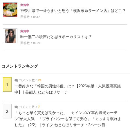
実施中
神奈川県で一番うまいと思う「横浜家系ラーメン店」はどこ？
回答数：8512
実施中
唯一無二の歌声だと思うボーカリストは？
回答数：8129
コメントランキング
コメント数：
21
1
一番好きな「韓国の男性俳優」は？【2026年版・人気投票実施
中】 | 芸能人 ねとらぼリサーチ
コメント数：
7
2
「もっと早く買えば良かった」 カインズの“車内遮光カーテ
ン”が大人気 「プライバシーも保てて安心」「ぐっすり眠れま
した」（2/2） | ライフ ねとらぼリサーチ：2ページ目