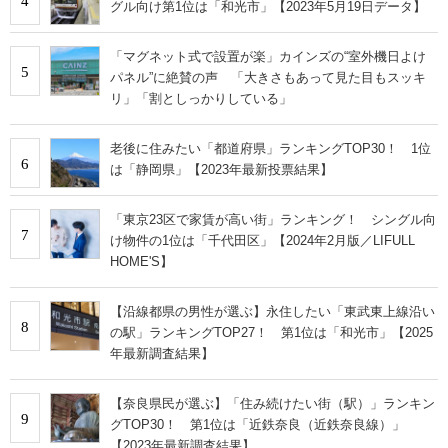
4
グル向け第1位は「和光市」【2023年5月19日データ】
「マグネット式で設置が楽」カインズの“室外機日よけ
5
パネル”に絶賛の声 「大きさもあって見た目もスッキ
リ」「割としっかりしている」
老後に住みたい「都道府県」ランキングTOP30！ 1位
6
は「静岡県」【2023年最新投票結果】
「東京23区で家賃が高い街」ランキング！ シングル向
7
け物件の1位は「千代田区」【2024年2月版／LIFULL
HOME'S】
【沿線都県の男性が選ぶ】永住したい「東武東上線沿い
8
の駅」ランキングTOP27！ 第1位は「和光市」【2025
年最新調査結果】
【奈良県民が選ぶ】「住み続けたい街（駅）」ランキン
9
グTOP30！ 第1位は「近鉄奈良（近鉄奈良線）」
【2023年最新調査結果】