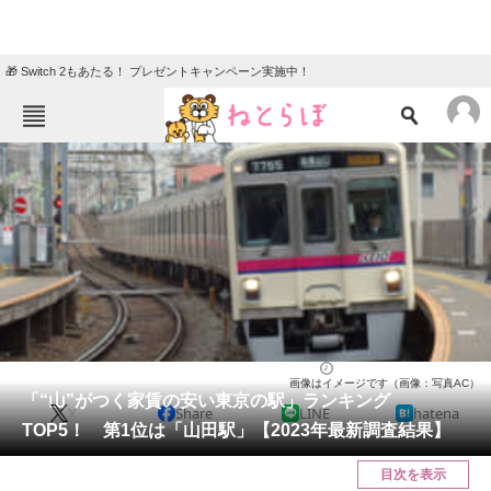
🎁 Switch 2もあたる！ プレゼントキャンペーン実施中！
ねとらぼメニュー
TOP
ニュース
エンタメ
クイズ
グルメ
地域
住まい
教育・育児
動物
リサーチ
住まい
2023/08/11 07:30（公開）
画像はイメージです（画像：写真AC）
会員記事
「“山”がつく家賃の安い東京の駅」ランキング
X
Share
LINE
hatena
TOP5！ 第1位は「山田駅」【2023年最新調査結果】
メディア
目次を表示
注目記事を集めた総合ページ