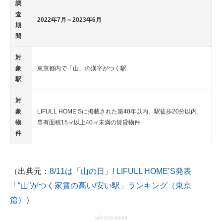
調
査
2022年7月～2023年6月
期
間
対
象
東京都内で「山」の漢字がつく駅
駅
対
象
LIFULL HOME’Sに掲載された築40年以内、駅徒歩20分以内、
物
専有面積15㎡以上40㎡未満の賃貸物件
件
（出典元：
8/11は「山の日」! LIFULL HOME’S発表
「“山”がつく家賃の高い/安い駅」ランキング（東京
篇）
）
advertisement