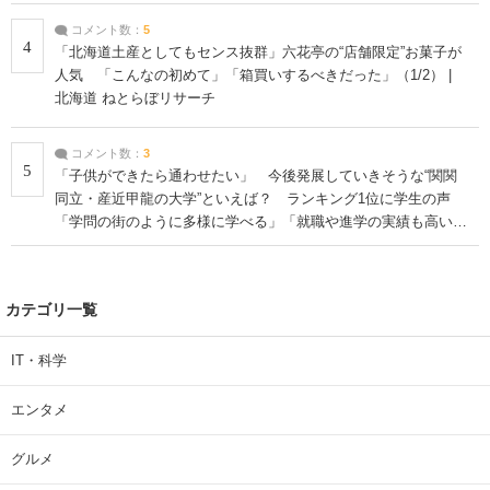
コメント数：
5
4
「北海道土産としてもセンス抜群」六花亭の“店舗限定”お菓子が
人気 「こんなの初めて」「箱買いするべきだった」（1/2） |
北海道 ねとらぼリサーチ
コメント数：
3
5
「子供ができたら通わせたい」 今後発展していきそうな“関関
同立・産近甲龍の大学”といえば？ ランキング1位に学生の声
「学問の街のように多様に学べる」「就職や進学の実績も高い」
| 大学 ねとらぼリサーチ
カテゴリ一覧
IT・科学
エンタメ
グルメ