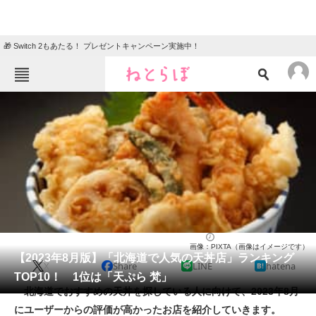
🎁 Switch 2もあたる！ プレゼントキャンペーン実施中！
ねとらぼメニュー
TOP
ニュース
エンタメ
クイズ
グルメ
地域
住まい
教育・育児
動物
リサーチ
天ぷら
2023/08/07 16:40（公開）
画像：PIXTA（画像はイメージです）
会員記事
【2023年8月版】「北海道で人気の天丼店」ランキング
X
Share
LINE
hatena
TOP10！ 1位は「天ぷら 梵」
メディア
北海道でおすすめの天丼を探している人に向けて、2023年8月
にユーザーからの評価が高かったお店を紹介していきます。
注目記事を集めた総合ページ