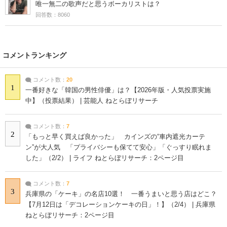
唯一無二の歌声だと思うボーカリストは？
回答数：8060
コメントランキング
コメント数：
20
1
一番好きな「韓国の男性俳優」は？【2026年版・人気投票実施
中】（投票結果） | 芸能人 ねとらぼリサーチ
コメント数：
7
2
「もっと早く買えば良かった」 カインズの“車内遮光カーテ
ン”が大人気 「プライバシーも保てて安心」「ぐっすり眠れま
した」（2/2） | ライフ ねとらぼリサーチ：2ページ目
コメント数：
7
3
兵庫県の「ケーキ」の名店10選！ 一番うまいと思う店はどこ？
【7月12日は「デコレーションケーキの日」！】（2/4） | 兵庫県
ねとらぼリサーチ：2ページ目