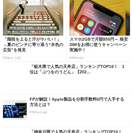
「階段を上ると汗がヤバい！」
スマホ2GBで月額850円～ 格安
→夏のピンチに寄り添う“水色の
SIMをお得に使うキャンペーン
広告”を発見
実施中！
PR(ねとらぼ)
PR(IIJmio)
「栃木県で人気の天丼店」ランキングTOP10！ 1
位は「ぶつをのうどん」【202...
FPが解説！Apple製品を分割手数料0円で入手する
方法とは？
PR(Fav-Log)
「神奈川県で人気の天丼店」ランキングTOP10！