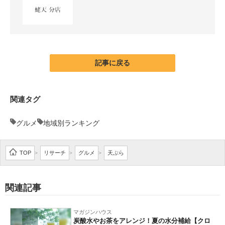
企業向けIT製品の総合サイト
IT製品の技術・比較・事例
製造業のIT導入・活用を支援
記事に戻る
モノづくり技術者専門サイト
エレクトロニクス専門サイト
関連タグ
電子設計の基本と応用
グルメ
地域別ランキング
エネルギーの専門メディア
TOP
リサーチ
グルメ
天ぷら
>
>
>
建設×テクノロジーの最前線
ちょっと気になるネットの話題
関連記事
マガジンハウス
炭酸水やお茶をアレンジ！夏の水分補給【クロ