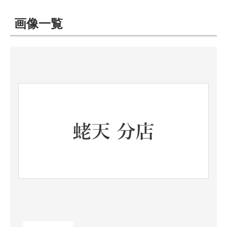
画像一覧
ITの今と未来を見通す
スマホと通信の最新トレンド
進化するPCとデバイスの未来
好きが集まる 比べて選べる
ビジネスと働き方のヒント
AI活用のいまが分かる
企業ITのトレンドを詳説
経営リーダーのコミュニティ
マーケ×ITの今がよく分かる
ITエンジニア向け専門サイト