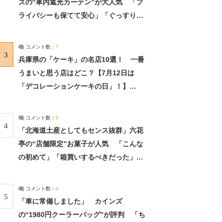
ズの“車内遮光カーテン”が大人気 「プ
ライバシーも保てて安心」「ぐっすり眠
れました」（2/2） | ライフ ねとらぼリ
サーチ：2ページ目
コメント数：
7
3
兵庫県の「ケーキ」の名店10選！ 一番
うまいと思う店はどこ？【7月12日は
「デコレーションケーキの日」！】
（2/4） | 兵庫県 ねとらぼリサーチ：2ペ
ージ目
コメント数：
5
4
「北海道土産としてもセンス抜群」六花
亭の“店舗限定”お菓子が人気 「こんな
の初めて」「箱買いするべきだった」
（1/2） | 北海道 ねとらぼリサーチ
コメント数：
4
5
「車に常備しました」 カインズ
の“1980円クーラーバッグ”が評判 「ち