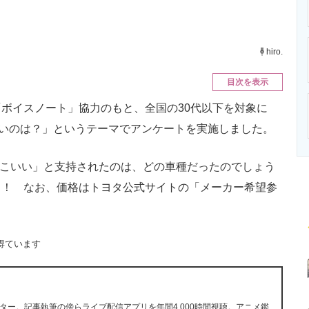
ニクス専門サイト
電子設計の基本と応用
エネルギーの専
hiro.
目次を表示
ボイスノート」協力のもと、全国の30代以下を対象に
いいのは？」というテーマでアンケートを実施しました。
っこいい」と支持されたのは、どの車種だったのでしょう
う！ なお、価格はトヨタ公式サイトの「メーカー希望参
得ています
ー。記事執筆の傍らライブ配信アプリを年間4,000時間視聴。アニメ鑑