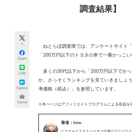
モノづくり技術者専門サイト
エレクトロ
調査結果】
ちょっと気になるネットの話題
X
ねとらぼ調査隊では、アンケートサイト「
「200万円以下のトヨタの車で一番かっこ
Share
多くの30代以下から「200万円以下でか
LINE
か。さっそくランキングを見ていきましょ
hatena
考価格（税込）」を参照しています。
Home
※本ページはアフィリエイトプログラムによる収益を
筆者：hiro.
ピクセルイラストレーター出身のフリーライタ