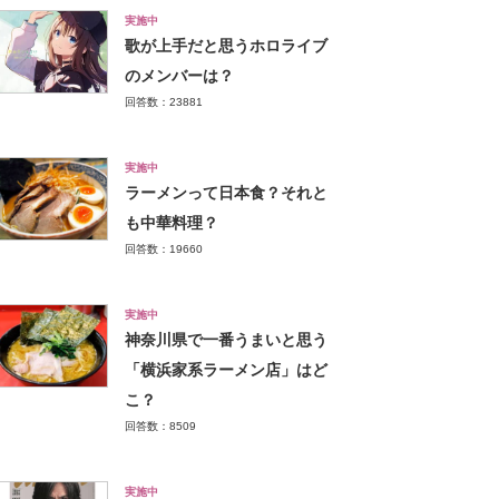
実施中
歌が上手だと思うホロライブ
のメンバーは？
回答数：23881
実施中
ラーメンって日本食？それと
も中華料理？
回答数：19660
実施中
神奈川県で一番うまいと思う
「横浜家系ラーメン店」はど
こ？
回答数：8509
実施中