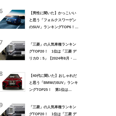
5月・カーセンサー調べ】
6
【男性に聞いた】かっこいい
と思う「フォルクスワーゲン
のSUV」ランキングTOP6！
第1位は「T-Roc R」【2024
7
年最新調査結果】
「三菱」の人気車種ランキン
グTOP20！ 1位は「三菱 デ
リカD：5」【2024年8月・カ
ーセンサー調べ】
8
【40代に聞いた】おしゃれだ
と思う「BMWのSUV」ランキ
ングTOP25！ 第1位は
「BMW iX」【2024年最新調
9
査結果】
「三菱」の人気車種ランキン
グTOP20！ 1位は「三菱 デ