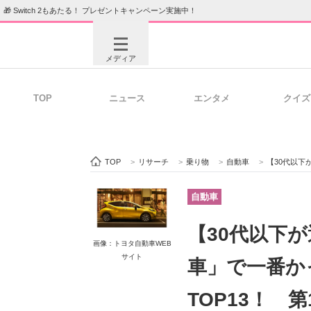
🎁 Switch 2もあたる！ プレゼントキャンペーン実施中！
メディア
TOP
ニュース
エンタメ
クイズ
注目記事を集めた総合ページ
ITの今
TOP
>
リサーチ
>
乗り物
>
自動車
>
【30代以下が選ぶ
ビジネスと働き方のヒント
AI活用
自動車
【30代以下
画像：トヨタ自動車WEB
ITエンジニア向け専門サイト
企業向けI
サイト
車」で一番か
TOP13！ 