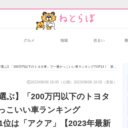
グルメ
地域
住まい
と未来を見通す
スマホと通信の最新トレンド
進化するPCとデ
】「200万円以下のトヨタ車」で一番かっこいい車ランキングTOP13！ 第1位は「アクア」【2023年最新調査結果】
のいまが分かる
企業ITのトレンドを詳説
経営リーダーの
2023/08/08 18:05（公開）
2023/08/08 18:05（更新）
が選ぶ】「200万円以下のトヨタ
T製品の総合サイト
IT製品の技術・比較・事例
製造業のIT導入
っこいい車ランキング
第1位は「アクア」【2023年最新