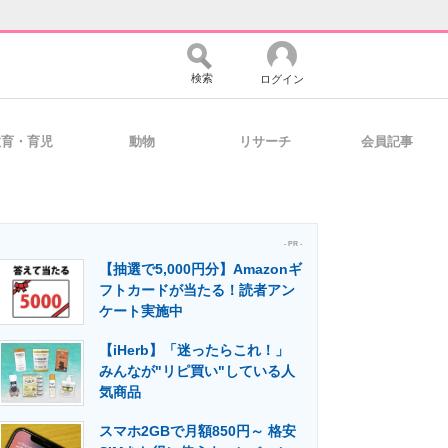
検索
ログイン
教育・育児
動物
リサーチ
会員記事
バイスの未来
好きが集まる 比べて選べる
- PR -
【抽選で5,000円分】Amazonギ
コミュニティ
マーケ×ITの今がよく分かる
フトカードが当たる！読者アン
ケート実施中
【iHerb】「迷ったらこれ！」
・活用を支援
みんなが"リピ買い"している人
気商品
スマホ2GBで月額850円～ 格安