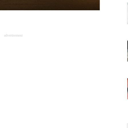
advertisement