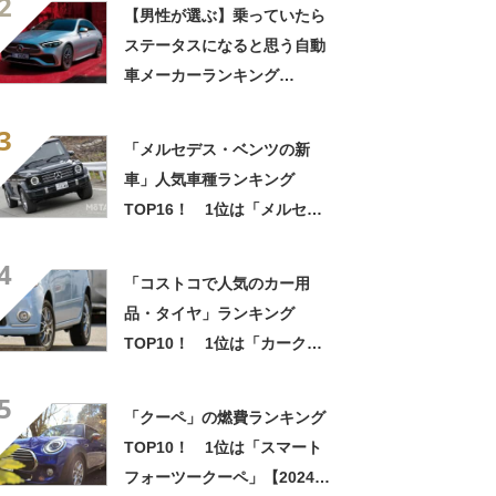
2
【男性が選ぶ】乗っていたら
ステータスになると思う自動
車メーカーランキング
TOP29！ 1位は「メルセデ
3
ス・ベンツ」【2023年最新調
「メルセデス・ベンツの新
査結果】
車」人気車種ランキング
TOP16！ 1位は「メルセデ
ス・ベンツ GLB」と｢メルセ
4
デス・ベンツ Gクラス｣
「コストコで人気のカー用
【2023年12月・MOTA調べ】
品・タイヤ」ランキング
TOP10！ 1位は「カークラ
ンドシグネチャー マイクロフ
5
ァイバータオル 36枚」
「クーペ」の燃費ランキング
【2024年3月27日時点】
TOP10！ 1位は「スマート
フォーツークーペ」【2024年