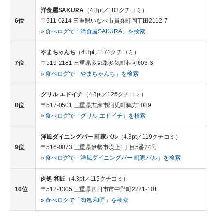
洋食屋SAKURA
（4.3pt／183クチコミ）
6位
〒511-0214 三重県いなべ市員弁町岡丁田2112-7
»
食べログで「洋食屋SAKURA」を検索
やまちゃんち
（4.3pt／174クチコミ）
7位
〒519-2181 三重県多気郡多気町相可603-3
»
食べログで「やまちゃんち」を検索
グリル エドイチ
（4.3pt／125クチコミ）
8位
〒517-0501 三重県志摩市阿児町鵜方1089
»
食べログで「グリル エドイチ」を検索
洋風ダイニングバー 町家バル
（4.3pt／119クチコミ）
9位
〒516-0073 三重県伊勢市吹上1丁目5番24号
»
食べログで「洋風ダイニングバー 町家バル」を検索
肉処 和匠
（4.3pt／115クチコミ）
10位
〒512-1305 三重県四日市市中野町2221-101
»
食べログで「肉処 和匠」を検索