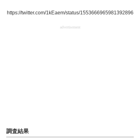
https://twitter.com/1kEaem/status/1553666965981392896
advertisement
調査結果