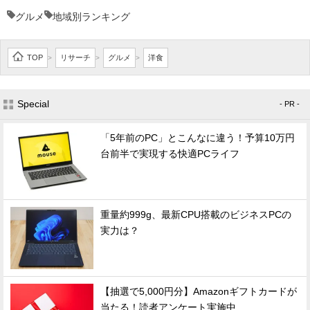
グルメ
地域別ランキング
TOP
リサーチ
グルメ
洋食
>
>
>
Special
- PR -
「5年前のPC」とこんなに違う！予算10万円
台前半で実現する快適PCライフ
重量約999g、最新CPU搭載のビジネスPCの
実力は？
【抽選で5,000円分】Amazonギフトカードが
当たる！読者アンケート実施中