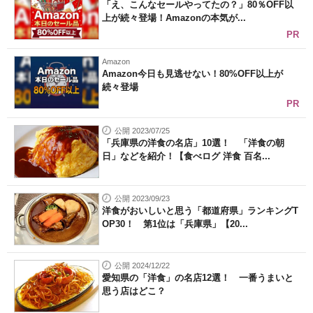
「え、こんなセールやってたの？」80％OFF以
上が続々登場！Amazonの本気が...
PR
Amazon
Amazon今日も見逃せない！80%OFF以上が
続々登場
PR
公開 2023/07/25
「兵庫県の洋食の名店」10選！ 「洋食の朝
日」などを紹介！【食べログ 洋食 百名...
公開 2023/09/23
洋食がおいしいと思う「都道府県」ランキングT
OP30！ 第1位は「兵庫県」【20...
公開 2024/12/22
愛知県の「洋食」の名店12選！ 一番うまいと
思う店はどこ？