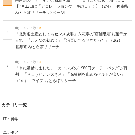
【7月12日は「デコレーションケーキの日」！】（2/4） | 兵庫県
ねとらぼリサーチ：2ページ目
コメント数：
5
4
「北海道土産としてもセンス抜群」六花亭の“店舗限定”お菓子が
人気 「こんなの初めて」「箱買いするべきだった」（1/2） |
北海道 ねとらぼリサーチ
コメント数：
4
5
「車に常備しました」 カインズの“1980円クーラーバッグ”が評
判 「ちょうどいい大きさ」「保冷剤を止めるベルトが良い」
（1/5） | ライフ ねとらぼリサーチ
カテゴリ一覧
IT・科学
エンタメ