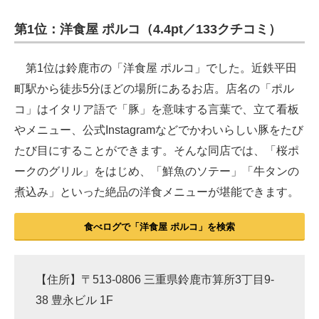
第1位：洋食屋 ポルコ（4.4pt／133クチコミ）
ITの今と未来を見通す
スマホと通信の最新トレンド
第1位は鈴鹿市の「洋食屋 ポルコ」でした。近鉄平田
町駅から徒歩5分ほどの場所にあるお店。店名の「ポル
進化するPCとデバイスの未来
コ」はイタリア語で「豚」を意味する言葉で、立て看板
好きが集まる 比べて選べる
やメニュー、公式Instagramなどでかわいらしい豚をたび
たび目にすることができます。そんな同店では、「桜ポ
ビジネスと働き方のヒント
ークのグリル」をはじめ、「鮮魚のソテー」「牛タンの
AI活用のいまが分かる
煮込み」といった絶品の洋食メニューが堪能できます。
企業ITのトレンドを詳説
食べログで「洋食屋 ポルコ」を検索
経営リーダーのコミュニティ
マーケ×ITの今がよく分かる
【住所】〒513-0806 三重県鈴鹿市算所3丁目9-
38 豊永ビル 1F
ITエンジニア向け専門サイト