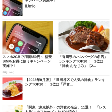
ャンペーン実施中！
IIJmio
スマホ2GBで月額850円～ 格安
「香川県のハンバーグの名店」
SIMをお得に使うキャンペーン
ランキングTOP10！ 1位は
実施中！
「洋食 おなじみ」【2...
PR(IIJmio)
【2023年9月版】「世田谷区で人気の洋食」ランキ
ングTOP10！ 1位は「洋食...
「関東（東京以外）の洋食の名店」11選！ 「レス
トラン カスケード」などを紹介！...