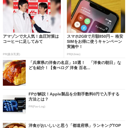
アマゾンで大人気！血圧対策は
スマホ2GBで月額850円～ 格安
コーヒーに足してみて
SIMをお得に使うキャンペーン
実施中！
PR(森永乳業)
PR(IIJmio)
「兵庫県の洋食の名店」10選！ 「洋食の朝日」な
どを紹介！【食べログ 洋食 百名...
FPが解説！Apple製品を分割手数料0円で入手する
方法とは？
PR(Fav-Log)
洋食がおいしいと思う「都道府県」ランキングTOP