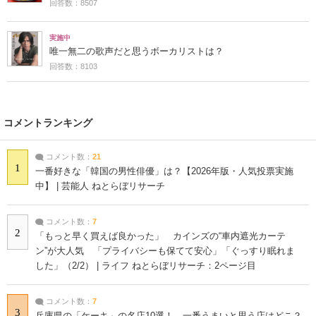
回答数：8507
実施中
唯一無二の歌声だと思うボーカリストは？
回答数：8103
コメントランキング
コメント数：
21
1
一番好きな「韓国の男性俳優」は？【2026年版・人気投票実施
中】 | 芸能人 ねとらぼリサーチ
コメント数：
7
2
「もっと早く買えば良かった」 カインズの“車内遮光カーテ
ン”が大人気 「プライバシーも保てて安心」「ぐっすり眠れま
した」（2/2） | ライフ ねとらぼリサーチ：2ページ目
コメント数：
7
3
兵庫県の「ケーキ」の名店10選！ 一番うまいと思う店はどこ？