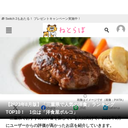
🎁 Switch 2もあたる！ プレゼントキャンペーン実施中！
ねとらぼメニュー
TOP
ニュース
エンタメ
クイズ
グルメ
地域
住まい
教育・育児
動物
リサーチ
洋食
2023/08/07 19:15（公開）
画像はイメージです（画像：PIXTA）
会員記事
【2023年8月版】「三重県で人気の洋食」ランキング
X
Share
LINE
hatena
TOP10！ 1位は「洋食屋ポルコ」
メディア
三重県でおすすめの洋食を探している人に向けて、2023年8月
にユーザーからの評価が高かったお店を紹介していきます。
注目記事を集めた総合ページ