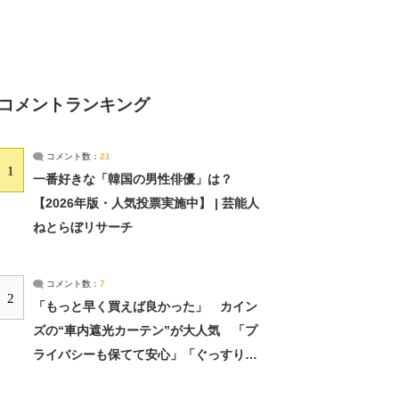
コメントランキング
コメント数：
21
1
一番好きな「韓国の男性俳優」は？
【2026年版・人気投票実施中】 | 芸能人
ねとらぼリサーチ
コメント数：
7
2
「もっと早く買えば良かった」 カイン
ズの“車内遮光カーテン”が大人気 「プ
ライバシーも保てて安心」「ぐっすり眠
れました」（2/2） | ライフ ねとらぼリ