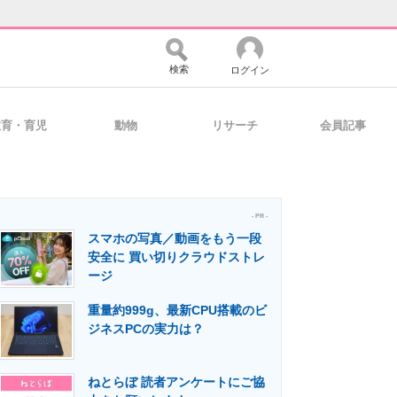
検索
ログイン
教育・育児
動物
リサーチ
会員記事
バイスの未来
好きが集まる 比べて選べる
- PR -
スマホの写真／動画をもう一段
コミュニティ
マーケ×ITの今がよく分かる
安全に 買い切りクラウドストレ
ージ
重量約999g、最新CPU搭載のビ
・活用を支援
ジネスPCの実力は？
ねとらぼ 読者アンケートにご協