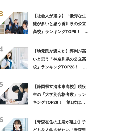
【2023年最新投票結果】
3
【社会人が選ぶ】「優秀な生
徒が多いと思う香川県の公立
高校」ランキングTOP9！ 第
1位は「高松高校」【2023年
4
最新調査結果】
【地元民が選んだ】評判が高
いと思う「神奈川県の公立高
校」ランキングTOP28！ 第
1位は「湘南高校」【2024年
5
最新調査結果】
【静岡県立清水東高校】現役
生の「大学別合格者数」ラン
キングTOP26！ 第1位は
「常葉大学」【2024年度入
6
試】
【青森在住の主婦が選ぶ】子
どもを入学させたい「青森県