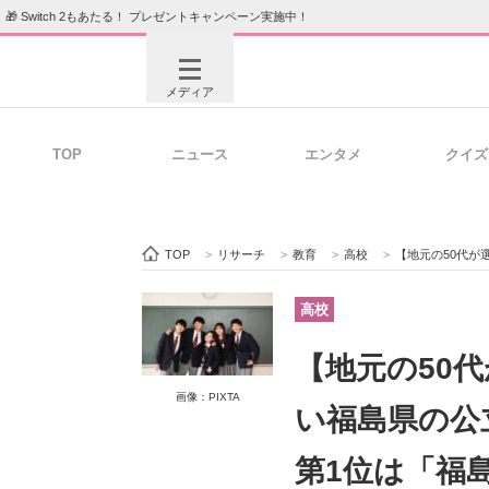
🎁 Switch 2もあたる！ プレゼントキャンペーン実施中！
メディア
TOP
ニュース
エンタメ
クイズ
注目記事を集めた総合ページ
ITの今
TOP
>
リサーチ
>
教育
>
高校
>
【地元の50代が選ぶ】
ビジネスと働き方のヒント
AI活用
高校
【地元の50
画像：PIXTA
ITエンジニア向け専門サイト
企業向けI
い福島県の公
第1位は「福