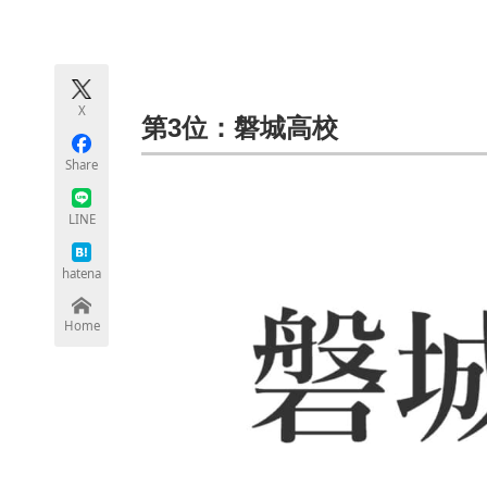
モノづくり技術者専門サイト
エレクトロ
X
ちょっと気になるネットの話題
第3位：磐城高校
Share
LINE
hatena
Home