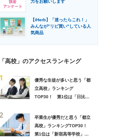
力をお願いします
門メディア
建設×テクノロジーの最前線
【iHerb】「迷ったらこれ！」
みんなが"リピ買い"している人
気商品
「高校」のアクセスランキング
1
優秀な生徒が多いと思う「都
立高校」ランキング
TOP30！ 第1位は「日比谷
高校」【2026年最新調査結
2
果】
卒業生が優秀だと思う「都立
高校」ランキングTOP30！
第1位は「新宿高等学校」