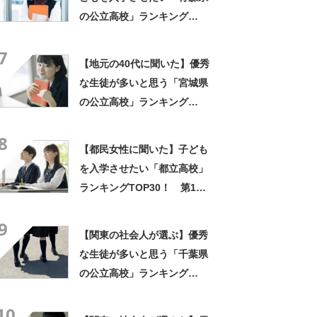
の公立高校」ランキング
TOP15！ 第1位は「青森高
7
校」【2025年最新調査結果】
【地元の40代に聞いた】優秀
な生徒が多いと思う「宮城県
の公立高校」ランキング
TOP18！ 第1位は「仙台第
8
一高校」【2025年最新調査結
【都民女性に聞いた】子ども
果】
を入学させたい「都立高校」
ランキングTOP30！ 第1位
は「日比谷高校」【2026年最
9
新調査結果】
【関東の社会人が選ぶ】優秀
な生徒が多いと思う「千葉県
の公立高校」ランキング
TOP21！ 第1位は「千葉高
10
校」【2023年最新調査結果】