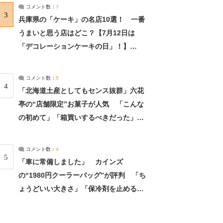
サーチ：2ページ目
コメント数：
7
3
兵庫県の「ケーキ」の名店10選！ 一番
うまいと思う店はどこ？【7月12日は
「デコレーションケーキの日」！】
（2/4） | 兵庫県 ねとらぼリサーチ：2ペ
ージ目
コメント数：
5
4
「北海道土産としてもセンス抜群」六花
亭の“店舗限定”お菓子が人気 「こんな
の初めて」「箱買いするべきだった」
（1/2） | 北海道 ねとらぼリサーチ
コメント数：
4
5
「車に常備しました」 カインズ
の“1980円クーラーバッグ”が評判 「ち
ょうどいい大きさ」「保冷剤を止めるベ
ルトが良い」（1/5） | ライフ ねとらぼ
リサーチ