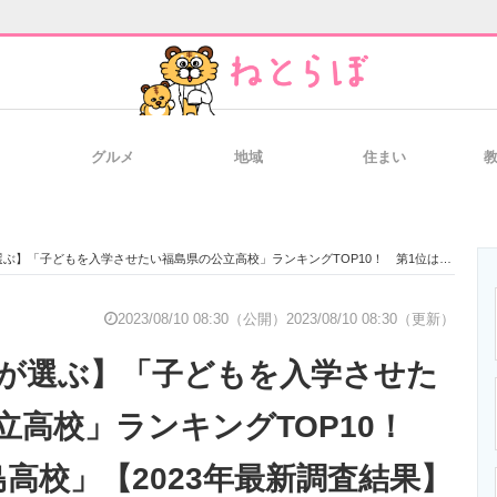
グルメ
地域
住まい
と未来を見通す
スマホと通信の最新トレンド
進化するPCとデ
「子どもを入学させたい福島県の公立高校」ランキングTOP10！ 第1位は「福島高校」【2023年最新調査結果】
のいまが分かる
企業ITのトレンドを詳説
経営リーダーの
2023/08/10 08:30（公開）
2023/08/10 08:30（更新）
代が選ぶ】「子どもを入学させた
T製品の総合サイト
IT製品の技術・比較・事例
製造業のIT導入
立高校」ランキングTOP10！
島高校」【2023年最新調査結果】