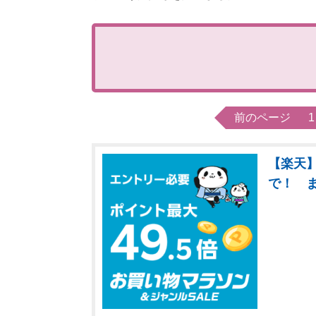
前のページ
1
【楽天】
で！ 