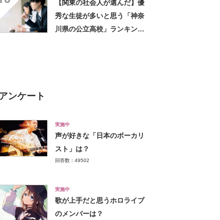
【関東の社会人が選んだ】優
秀な生徒が多いと思う「神奈
川県の公立高校」ランキング
TOP17！ 第1位は「湘南高
校」【2023年最新調査結果】
アンケート
実施中
声が好きな「日本のボーカリ
スト」は？
回答数：49502
実施中
歌が上手だと思うホロライブ
のメンバーは？