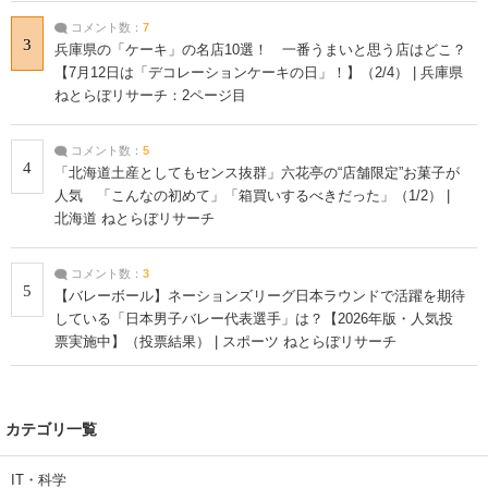
コメント数：
7
3
兵庫県の「ケーキ」の名店10選！ 一番うまいと思う店はどこ？
【7月12日は「デコレーションケーキの日」！】（2/4） | 兵庫県
ねとらぼリサーチ：2ページ目
コメント数：
5
4
「北海道土産としてもセンス抜群」六花亭の“店舗限定”お菓子が
人気 「こんなの初めて」「箱買いするべきだった」（1/2） |
北海道 ねとらぼリサーチ
コメント数：
3
5
【バレーボール】ネーションズリーグ日本ラウンドで活躍を期待
している「日本男子バレー代表選手」は？【2026年版・人気投
票実施中】（投票結果） | スポーツ ねとらぼリサーチ
カテゴリ一覧
IT・科学