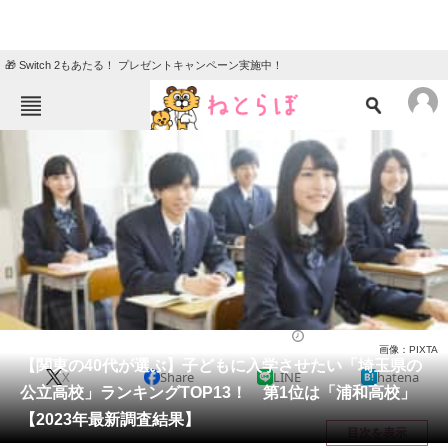
🎁 Switch 2もあたる！ プレゼントキャンペーン実施中！
ねとらぼメニュー
TOP
ニュース
エンタメ
クイズ
グルメ
地域
住まい
教育・育児
動物
リサーチ
高校
2023/08/08 18:15（公開）
画像：PIXTA
会員記事
【関東の40代が選ぶ】子どもに入学させたい「埼玉県の
X
Share
LINE
hatena
公立高校」ランキングTOP13！ 第1位は「浦和高校」
メディア
【2023年最新調査結果】
目次を表示
注目記事を集めた総合ページ