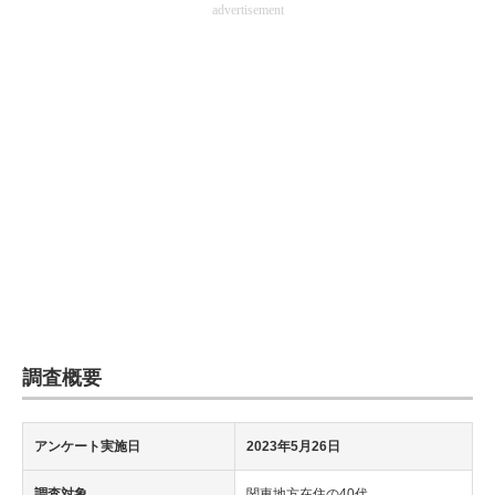
advertisement
企業向けIT製品の総合サイト
IT製品の技術・比較・事例
製造業のIT導入・活用を支援
モノづくり技術者専門サイト
エレクトロニクス専門サイト
電子設計の基本と応用
エネルギーの専門メディア
建設×テクノロジーの最前線
調査概要
ちょっと気になるネットの話題
アンケート実施日
2023年5月26日
調査対象
関東地方在住の40代