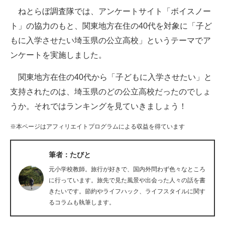
ねとらぼ調査隊では、アンケートサイト「ボイスノー
ITの今と未来を見通す
ト」の協力のもと、関東地方在住の40代を対象に「子ど
もに入学させたい埼玉県の公立高校」というテーマでア
スマホと通信の最新トレンド
ンケートを実施しました。
進化するPCとデバイスの未来
関東地方在住の40代から「子どもに入学させたい」と
好きが集まる 比べて選べる
支持されたのは、埼玉県のどの公立高校だったのでしょ
うか。それではランキングを見ていきましょう！
ビジネスと働き方のヒント
※本ページはアフィリエイトプログラムによる収益を得ています
AI活用のいまが分かる
企業ITのトレンドを詳説
筆者：たびと
元小学校教師。旅行が好きで、国内外問わず色々なところ
経営リーダーのコミュニティ
に行っています。旅先で見た風景や出会った人々の話を書
きたいです。節約やライフハック、ライフスタイルに関す
マーケ×ITの今がよく分かる
るコラムも執筆します。
ITエンジニア向け専門サイト