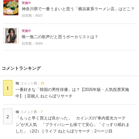
実施中
神奈川県で一番うまいと思う「横浜家系ラーメン店」はどこ？
回答数：8507
実施中
唯一無二の歌声だと思うボーカリストは？
回答数：8084
コメントランキング
コメント数：
21
1
一番好きな「韓国の男性俳優」は？【2026年版・人気投票実施
中】 | 芸能人 ねとらぼリサーチ
コメント数：
7
2
「もっと早く買えば良かった」 カインズの“車内遮光カーテ
ン”が大人気 「プライバシーも保てて安心」「ぐっすり眠れま
した」（2/2） | ライフ ねとらぼリサーチ：2ページ目