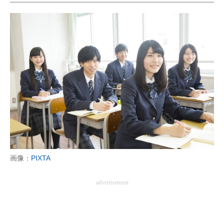
画像：
PIXTA
advertisement