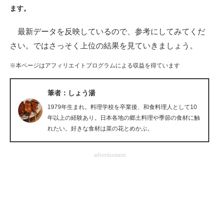
ます。
ITの今と未来を見通す
最新データを反映しているので、参考にしてみてくだ
スマホと通信の最新トレンド
さい。ではさっそく上位の結果を見ていきましょう。
進化するPCとデバイスの未来
※本ページはアフィリエイトプログラムによる収益を得ています
好きが集まる 比べて選べる
筆者：しょう湯
ビジネスと働き方のヒント
1979年生まれ。料理学校を卒業後、和食料理人として10
年以上の経験あり。日本各地の郷土料理や季節の食材に触
AI活用のいまが分かる
れたい。好きな食材は菜の花とめかぶ。
企業ITのトレンドを詳説
advertisement
経営リーダーのコミュニティ
マーケ×ITの今がよく分かる
ITエンジニア向け専門サイト