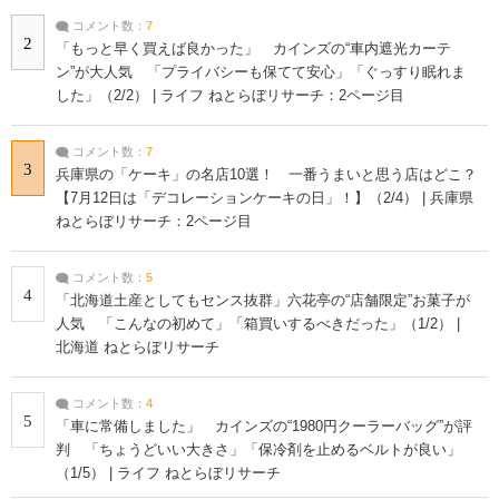
コメント数：
7
2
「もっと早く買えば良かった」 カインズの“車内遮光カーテ
ン”が大人気 「プライバシーも保てて安心」「ぐっすり眠れま
した」（2/2） | ライフ ねとらぼリサーチ：2ページ目
コメント数：
7
3
兵庫県の「ケーキ」の名店10選！ 一番うまいと思う店はどこ？
【7月12日は「デコレーションケーキの日」！】（2/4） | 兵庫県
ねとらぼリサーチ：2ページ目
コメント数：
5
4
「北海道土産としてもセンス抜群」六花亭の“店舗限定”お菓子が
人気 「こんなの初めて」「箱買いするべきだった」（1/2） |
北海道 ねとらぼリサーチ
コメント数：
4
5
「車に常備しました」 カインズの“1980円クーラーバッグ”が評
判 「ちょうどいい大きさ」「保冷剤を止めるベルトが良い」
（1/5） | ライフ ねとらぼリサーチ