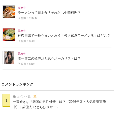
実施中
ラーメンって日本食？それとも中華料理？
回答数：19656
実施中
神奈川県で一番うまいと思う「横浜家系ラーメン店」はどこ？
回答数：8507
実施中
唯一無二の歌声だと思うボーカリストは？
回答数：8103
コメントランキング
コメント数：
21
1
一番好きな「韓国の男性俳優」は？【2026年版・人気投票実施
中】 | 芸能人 ねとらぼリサーチ