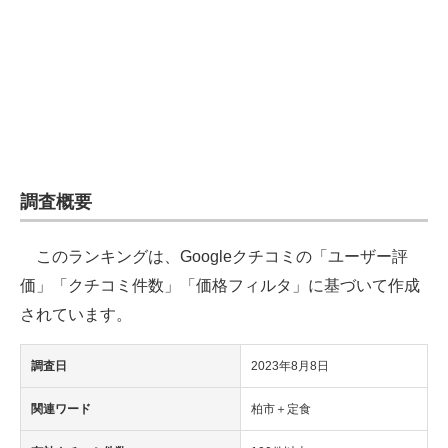
企業向けIT製品の総合サイト
IT製品の技術・比較・事例
製造業のIT導入・活用を支援
モノづくり技術者専門サイト
エレクトロニクス専門サイト
調査概要
電子設計の基本と応用
このランキングは、Googleクチコミの「ユーザー評
エネルギーの専門メディア
価」「クチコミ件数」「価格フィルタ」に基づいて作成
されています。
建設×テクノロジーの最前線
調査日
2023年8月8日
ちょっと気になるネットの話題
関連ワード
柏市＋定食