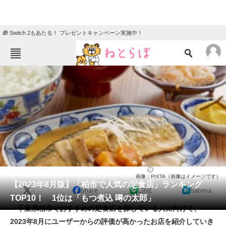
🎁 Switch 2もあたる！ プレゼントキャンペーン実施中！
ねとらぼメニュー
TOP
ニュース
エンタメ
クイズ
グルメ
地域
住まい
教育・育児
動物
リサーチ
定食
2023/08/12 11:00（公開）
画像：PIXTA（画像はイメージです）
会員記事
【2023年8月版】「柏市で人気の定食店」ランキング
X
Share
LINE
hatena
TOP10！ 1位は「もつ煮込 噂の太郎」
メディア
千葉県柏市でおすすめの定食店を探している人に向けて、
2023年8月にユーザーからの評価が高かったお店を紹介していき
注目記事を集めた総合ページ