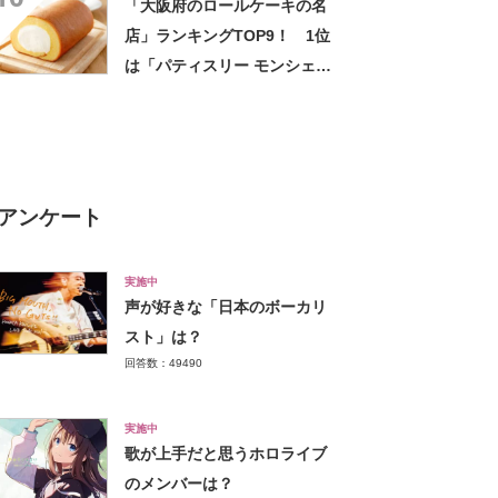
「大阪府のロールケーキの名
店」ランキングTOP9！ 1位
は「パティスリー モンシェー
ル 堂島本店」【2023年11月
13日時点／SARAH】
アンケート
実施中
声が好きな「日本のボーカリ
スト」は？
回答数：49490
実施中
歌が上手だと思うホロライブ
のメンバーは？