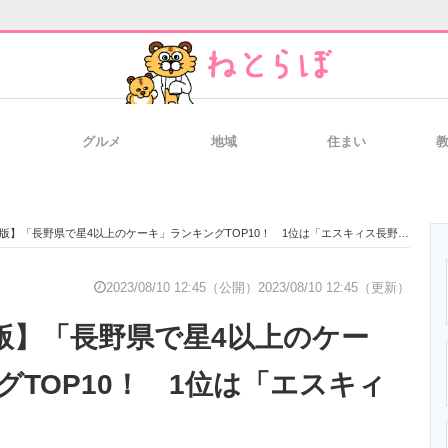
グルメ
地域
住まい
と未来を見通す
スマホと通信の最新トレンド
進化するPCとデ
8月版】「長野県で星4以上のケーキ」ランキングTOP10！ 1位は「エスキィス長野店」
のいまが分かる
企業ITのトレンドを詳説
経営リーダーの
2023/08/10 12:45（公開）
2023/08/10 12:45（更新）
月版】「長野県で星4以上のケー
T製品の総合サイト
IT製品の技術・比較・事例
製造業のIT導入
グTOP10！ 1位は「エスキィ