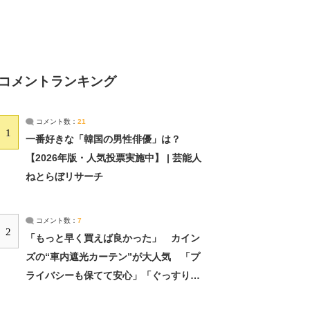
コメントランキング
コメント数：
21
1
一番好きな「韓国の男性俳優」は？
【2026年版・人気投票実施中】 | 芸能人
ねとらぼリサーチ
コメント数：
7
2
「もっと早く買えば良かった」 カイン
ズの“車内遮光カーテン”が大人気 「プ
ライバシーも保てて安心」「ぐっすり眠
れました」（2/2） | ライフ ねとらぼリ