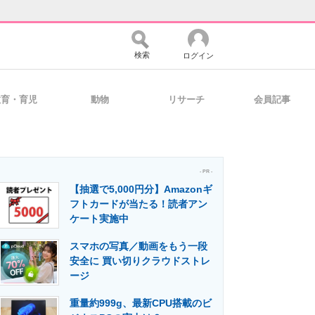
検索
ログイン
教育・育児
動物
リサーチ
会員記事
バイスの未来
好きが集まる 比べて選べる
- PR -
【抽選で5,000円分】Amazonギ
コミュニティ
マーケ×ITの今がよく分かる
フトカードが当たる！読者アン
ケート実施中
スマホの写真／動画をもう一段
・活用を支援
安全に 買い切りクラウドストレ
ージ
重量約999g、最新CPU搭載のビ