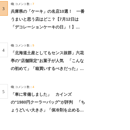
サーチ：2ページ目
コメント数：
7
3
兵庫県の「ケーキ」の名店10選！ 一番
うまいと思う店はどこ？【7月12日は
「デコレーションケーキの日」！】
（2/4） | 兵庫県 ねとらぼリサーチ：2ペ
ージ目
コメント数：
5
4
「北海道土産としてもセンス抜群」六花
亭の“店舗限定”お菓子が人気 「こんな
の初めて」「箱買いするべきだった」
（1/2） | 北海道 ねとらぼリサーチ
コメント数：
4
5
「車に常備しました」 カインズ
の“1980円クーラーバッグ”が評判 「ち
ょうどいい大きさ」「保冷剤を止めるベ
ルトが良い」（1/5） | ライフ ねとらぼ
リサーチ