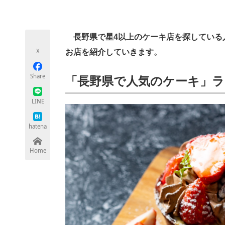
モノづくり技術者専門サイト
エレクトロ
長野県で星4以上のケーキ店を探している人
X
お店を紹介していきます。
ちょっと気になるネットの話題
Share
「長野県で人気のケーキ」
LINE
hatena
Home