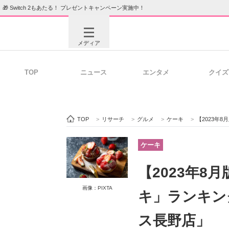
🎁 Switch 2もあたる！ プレゼントキャンペーン実施中！
メディア
TOP
ニュース
エンタメ
クイズ
注目記事を集めた総合ページ
ITの今
TOP
>
リサーチ
>
グルメ
>
ケーキ
>
【2023年
ビジネスと働き方のヒント
AI活用
ケーキ
【2023年8
ITエンジニア向け専門サイト
企業向けI
画像：PIXTA
キ」ランキン
ス長野店」