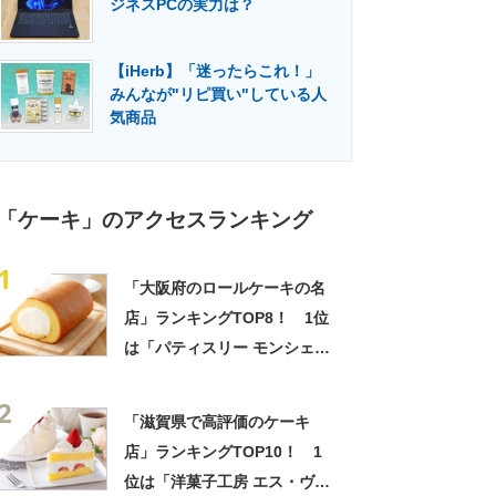
ジネスPCの実力は？
門メディア
建設×テクノロジーの最前線
【iHerb】「迷ったらこれ！」
みんなが"リピ買い"している人
気商品
「ケーキ」のアクセスランキング
1
「大阪府のロールケーキの名
店」ランキングTOP8！ 1位
は「パティスリー モンシェー
ル 堂島本店」【2023年5月10
2
日時点／SARAH】
「滋賀県で高評価のケーキ
店」ランキングTOP10！ 1
位は「洋菓子工房 エス・ヴェ