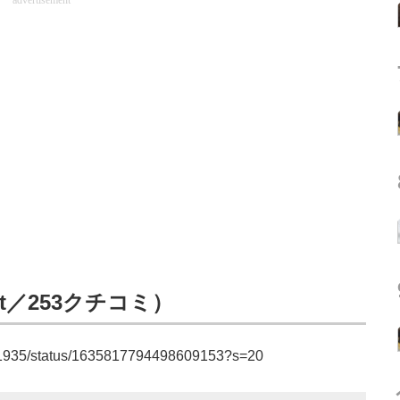
advertisement
t／253クチコミ）
131935/status/1635817794498609153?s=20