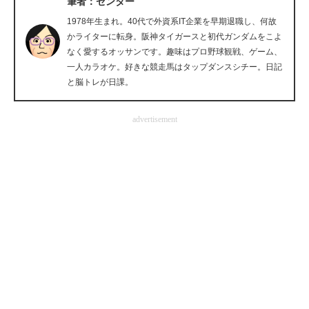
筆者：センター
企業向けIT製品の総合サイト
1978年生まれ。40代で外資系IT企業を早期退職し、何故
かライターに転身。阪神タイガースと初代ガンダムをこよ
IT製品の技術・比較・事例
なく愛するオッサンです。趣味はプロ野球観戦、ゲーム、
一人カラオケ。好きな競走馬はタップダンスシチー。日記
製造業のIT導入・活用を支援
と脳トレが日課。
モノづくり技術者専門サイト
advertisement
エレクトロニクス専門サイト
電子設計の基本と応用
エネルギーの専門メディア
建設×テクノロジーの最前線
ちょっと気になるネットの話題