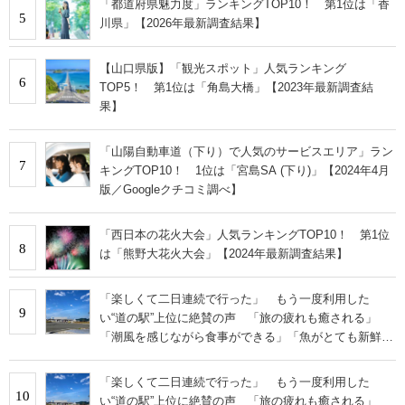
「都道府県魅力度」ランキングTOP10！ 第1位は「香
5
川県」【2026年最新調査結果】
【山口県版】「観光スポット」人気ランキング
6
TOP5！ 第1位は「角島大橋」【2023年最新調査結
果】
「山陽自動車道（下り）で人気のサービスエリア」ラン
7
キングTOP10！ 1位は「宮島SA (下り)」【2024年4月
版／Googleクチコミ調べ】
「西日本の花火大会」人気ランキングTOP10！ 第1位
8
は「熊野大花火大会」【2024年最新調査結果】
「楽しくて二日連続で行った」 もう一度利用した
9
い“道の駅”上位に絶賛の声 「旅の疲れも癒される」
「潮風を感じながら食事ができる」「魚がとても新鮮で
安い」「前から行きたくてやっと実現」
「楽しくて二日連続で行った」 もう一度利用した
10
い“道の駅”上位に絶賛の声 「旅の疲れも癒される」