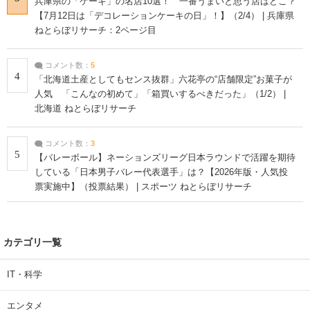
兵庫県の「ケーキ」の名店10選！ 一番うまいと思う店はどこ？
【7月12日は「デコレーションケーキの日」！】（2/4） | 兵庫県
ねとらぼリサーチ：2ページ目
コメント数：
5
4
「北海道土産としてもセンス抜群」六花亭の“店舗限定”お菓子が
人気 「こんなの初めて」「箱買いするべきだった」（1/2） |
北海道 ねとらぼリサーチ
コメント数：
3
5
【バレーボール】ネーションズリーグ日本ラウンドで活躍を期待
している「日本男子バレー代表選手」は？【2026年版・人気投
票実施中】（投票結果） | スポーツ ねとらぼリサーチ
カテゴリ一覧
IT・科学
エンタメ