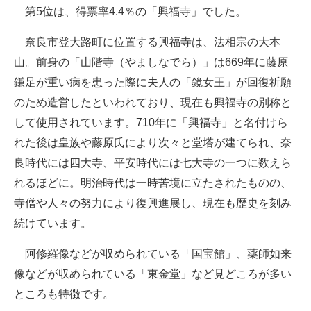
第5位は、得票率4.4％の「興福寺」でした。
奈良市登大路町に位置する興福寺は、法相宗の大本
山。前身の「山階寺（やましなでら）」は669年に藤原
鎌足が重い病を患った際に夫人の「鏡女王」が回復祈願
のため造営したといわれており、現在も興福寺の別称と
して使用されています。710年に「興福寺」と名付けら
れた後は皇族や藤原氏により次々と堂塔が建てられ、奈
良時代には四大寺、平安時代には七大寺の一つに数えら
れるほどに。明治時代は一時苦境に立たされたものの、
寺僧や人々の努力により復興進展し、現在も歴史を刻み
続けています。
阿修羅像などが収められている「国宝館」、薬師如来
像などが収められている「東金堂」など見どころが多い
ところも特徴です。