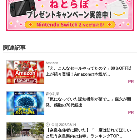
関連記事
Amazon
「え、こんなセールやってたの？」80％OFF以
上が続々登場！Amazonの本気が...
PR
森永乳業
「気になっていた認知機能が菌で…」森永が開
発。感動の70代続出
PR
公開 2023/08/14
【奈良在住者に聞いた】「一度は訪れてほしい
と思う奈良県内のお寺」ランキングTOP...