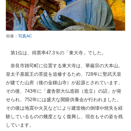
画像：
写真AC
第1位は、得票率47.3％の「東大寺」でした。
奈良市雑司町に位置する東大寺は、華厳宗の大本山。
皇太子基親王の菩提を追修するため、728年に聖武天皇
が建てた山房（後の金鍾山寺）が起源とされています。
その後、743年に「盧舎那大仏造顕（造立）の詔」が発
せられ、752年には盛大な開眼供養会が行われました。
その後は地震や火災などにより建造物の倒壊や焼失を経
験しているものの幾度となく復興し、現在もその姿を残
しています。