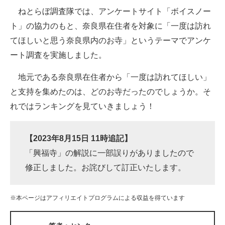
ねとらぼ調査隊では、アンケートサイト「ボイスノー
ITの今と未来を見通す
ト」の協力のもと、奈良県在住者を対象に「一度は訪れ
てほしいと思う奈良県内のお寺」というテーマでアンケ
スマホと通信の最新トレンド
ート調査を実施しました。
進化するPCとデバイスの未来
地元である奈良県在住者から「一度は訪れてほしい」
好きが集まる 比べて選べる
と支持を集めたのは、どのお寺だったのでしょうか。そ
れではランキングを見ていきましょう！
ビジネスと働き方のヒント
AI活用のいまが分かる
【2023年8月15日 11時追記】
企業ITのトレンドを詳説
「興福寺」の解説に一部誤りがありましたので
修正しました。お詫びして訂正いたします。
経営リーダーのコミュニティ
マーケ×ITの今がよく分かる
※本ページはアフィリエイトプログラムによる収益を得ています
ITエンジニア向け専門サイト