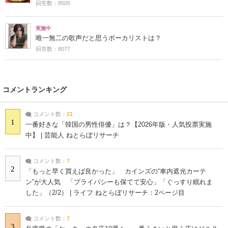
回答数：8505
実施中
唯一無二の歌声だと思うボーカリストは？
回答数：8077
コメントランキング
コメント数：
21
1
一番好きな「韓国の男性俳優」は？【2026年版・人気投票実施
中】 | 芸能人 ねとらぼリサーチ
コメント数：
7
2
「もっと早く買えば良かった」 カインズの“車内遮光カーテ
ン”が大人気 「プライバシーも保てて安心」「ぐっすり眠れま
した」（2/2） | ライフ ねとらぼリサーチ：2ページ目
コメント数：
7
3