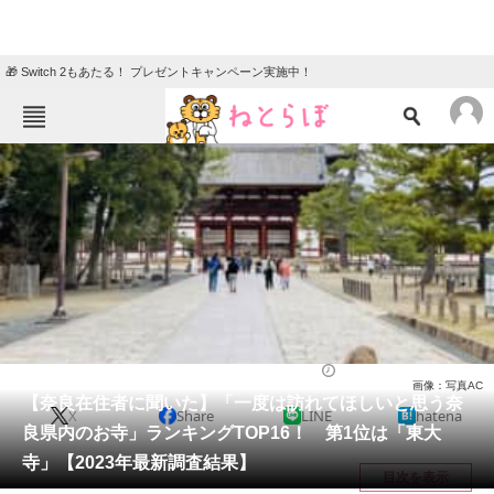
🎁 Switch 2もあたる！ プレゼントキャンペーン実施中！
ねとらぼメニュー
TOP
ニュース
エンタメ
クイズ
グルメ
地域
住まい
教育・育児
動物
リサーチ
人気スポット
2023/08/14 18:35（公開）
画像：写真AC
会員記事
【奈良在住者に聞いた】「一度は訪れてほしいと思う奈
X
Share
LINE
hatena
良県内のお寺」ランキングTOP16！ 第1位は「東大
メディア
寺」【2023年最新調査結果】
目次を表示
注目記事を集めた総合ページ