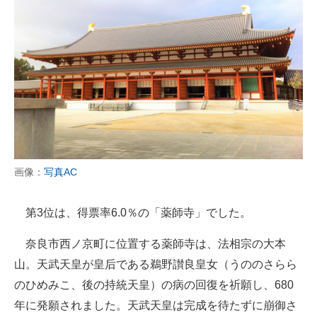
画像：
写真AC
第3位は、得票率6.0％の「薬師寺」でした。
奈良市西ノ京町に位置する薬師寺は、法相宗の大本
山。天武天皇が皇后である鵜野讃良皇女（うののさらら
のひめみこ、後の持統天皇）の病の回復を祈願し、680
年に発願されました。天武天皇は完成を待たずに崩御さ