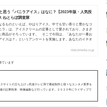
と思う「バニラアイス」はなに？【2023年版・人気投
イス ねとらぼ調査隊
るものといえば、やはりアイス。中でも甘い香りと豊かなコ
ニラ」は、アイスクリームの定番として愛されており、さまざ
た商品がそろっています。 そこで今回は、「あなたが一番お
アイスは？」というアンケートを実施します。あなたのイチオ
nlab.itmedia.co.jp
得ています
ュースサイトの立ち上げ→民放テレビ局で番組制作と様々なエンタメ業界を
連の記事執筆、映像編集など行っています。２０２０年にライザップで