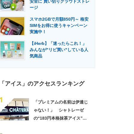
安全に 買い切りクラウドストレ
門メディア
建設×テクノロジーの最前線
ージ
スマホ2GBで月額850円～ 格安
SIMをお得に使うキャンペーン
実施中！
【iHerb】「迷ったらこれ！」
みんなが"リピ買い"している人
気商品
「アイス」のアクセスランキング
1
「プレミアムの名前は伊達じ
ゃない！」 シャトレーゼ
の“183円本格抹茶アイス”が
好評 「冷凍庫にストックし