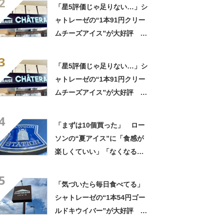
2
てます」「なんでこんな美味
「星5評価じゃ足りない…」シ
しいん？」
ャトレーゼの“1本91円クリー
ムチーズアイス”が大好評
「これもうレアチーズケー
3
キ」「値段間違えてませ
「星5評価じゃ足りない…」シ
ん？」「通年で販売して！」
ャトレーゼの“1本91円クリー
の声
ムチーズアイス”が大好評
「これもうレアチーズケー
4
キ」「値段間違えてませ
「まずは10個買った」 ロー
ん？」「通年で販売して！」
ソンの“夏アイス”に「食感が
の声
楽しくていい」「なくなる前
にリピートしなきゃ」「うま
5
すぎて気づいたら拍手して
「気づいたら毎日食べてる」
た」の声
シャトレーゼの“1本54円ゴー
ルドキウイバー”が大好評