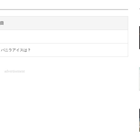
0日
うバニラアイスは？
advertisement