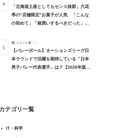
4
「北海道土産としてもセンス抜群」六花
亭の“店舗限定”お菓子が人気 「こんな
の初めて」「箱買いするべきだった」
（1/2） | 北海道 ねとらぼリサーチ
コメント数：
3
5
【バレーボール】ネーションズリーグ日
本ラウンドで活躍を期待している「日本
男子バレー代表選手」は？【2026年版・
人気投票実施中】（投票結果） | スポー
ツ ねとらぼリサーチ
カテゴリ一覧
IT・科学