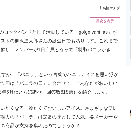
ニクス専門サイト
電子設計の基本と応用
エネルギーの専
高橋マナブ
目次を表示
クバンドとして活動している「go!go!vanillas」が
リストの柳沢進太郎さんの誕生日でもあります。これまで
催し、メンバーが1日店員となって「特製バニラかき
ラの日」ですが、「バニラ」という言葉でバニラアイスを思い浮か
で今回は「バニラの日」に合わせて、「あなたがおいしい
3年6月ねとらぼ調べ・回答数618票）を紹介します。
いたくなる、冷たくておいしいアイス。さまざまなフレ
が魅力の「バニラ」は定番の味として人気。各メーカーや
どの商品が支持を集めたのでしょうか？