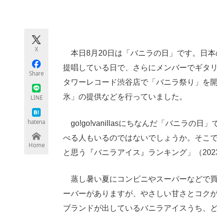
モノづくり技術者専門サイト
エレクトロ
X
本日8月20日は「バニラの日」です。日本のロッ
ちょっと気になるネットの話題
提唱している日で、さらにメンバーでギタ
Share
タワーレコード渋谷店で「バニラ祭り」を開
氷」の提供などを行っていました。
LINE
hatena
go!go!vanillasにちなんだ「バニ
べる人もいるのではないでしょうか。そこ
Home
と思う『バニラアイス』ランキング」（202
蒸し暑い夏にコンビニやスーパーなどで買
ーバーがありますが、やさしい甘さとコク
ブランドが出しているバニラアイスうち、