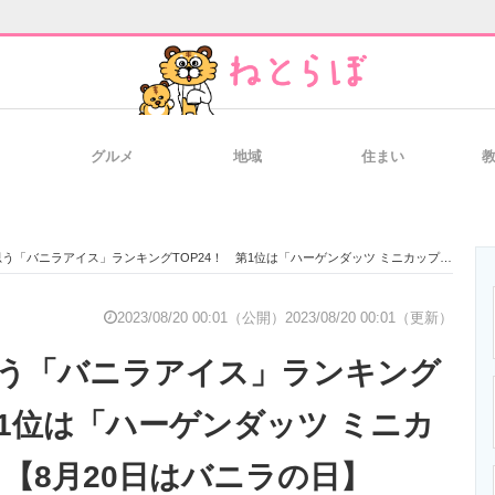
グルメ
地域
住まい
と未来を見通す
スマホと通信の最新トレンド
進化するPCとデ
バニラアイス」ランキングTOP24！ 第1位は「ハーゲンダッツ ミニカップ バニラ」【8月20日はバニラの日】
のいまが分かる
企業ITのトレンドを詳説
経営リーダーの
2023/08/20 00:01（公開）
2023/08/20 00:01（更新）
う「バニラアイス」ランキング
T製品の総合サイト
IT製品の技術・比較・事例
製造業のIT導入
第1位は「ハーゲンダッツ ミニカ
」【8月20日はバニラの日】