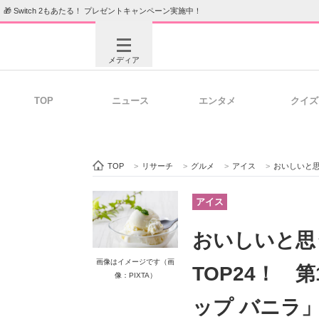
🎁 Switch 2もあたる！ プレゼントキャンペーン実施中！
メディア
TOP
ニュース
エンタメ
クイズ
注目記事を集めた総合ページ
ITの今
TOP
>
リサーチ
>
グルメ
>
アイス
>
おいしいと思う「
ビジネスと働き方のヒント
AI活用
アイス
おいしいと思
ITエンジニア向け専門サイト
企業向けI
画像はイメージです（画
TOP24！ 
像：PIXTA）
ップ バニラ