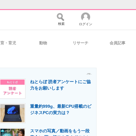
検索
ログイン
教育・育児
動物
リサーチ
会員記事
バイスの未来
好きが集まる 比べて選べる
- PR -
ねとらぼ 読者アンケートにご協
コミュニティ
マーケ×ITの今がよく分かる
力をお願いします
重量約999g、最新CPU搭載のビ
・活用を支援
ジネスPCの実力は？
スマホの写真／動画をもう一段