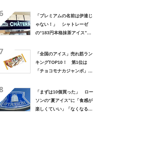
「キウイフレーバーの頂点」
6
「ねっとりしてて甘くておい
「プレミアムの名前は伊達じ
しい」の声
ゃない！」 シャトレーゼ
の“183円本格抹茶アイス”が
好評 「冷凍庫にストックし
7
てます」「なんでこんな美味
「全国のアイス」売れ筋ラン
しいん？」
キングTOP10！ 第1位は
「チョコモナカジャンボ」
【2024年最新調査結果】
8
「まずは10個買った」 ロー
ソンの“夏アイス”に「食感が
楽しくていい」「なくなる前
にリピートしなきゃ」「うま
すぎて気づいたら拍手して
た」の声