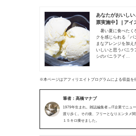
あなたがおいしい
票実施中】 | ア
暑い夏に食べたくな
クを感じられる「バ
まなアレンジを加え
いしいと思うバニラ
シのバニラアイ…
※本ページはアフィリエイトプログラムによる収益を
筆者：高橋マナブ
1979年生まれ。雑誌編集者→IT企業でニ
渡り歩く。その後、フリーとなりエンタメ関
１５キロ痩せました。