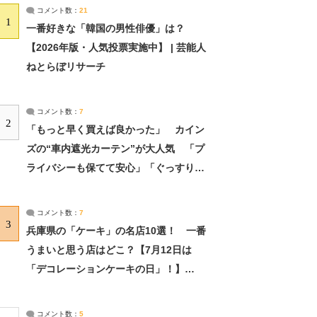
コメント数：
21
1
一番好きな「韓国の男性俳優」は？
【2026年版・人気投票実施中】 | 芸能人
ねとらぼリサーチ
コメント数：
7
2
「もっと早く買えば良かった」 カイン
ズの“車内遮光カーテン”が大人気 「プ
ライバシーも保てて安心」「ぐっすり眠
れました」（2/2） | ライフ ねとらぼリ
サーチ：2ページ目
コメント数：
7
3
兵庫県の「ケーキ」の名店10選！ 一番
うまいと思う店はどこ？【7月12日は
「デコレーションケーキの日」！】
（2/4） | 兵庫県 ねとらぼリサーチ：2ペ
ージ目
コメント数：
5